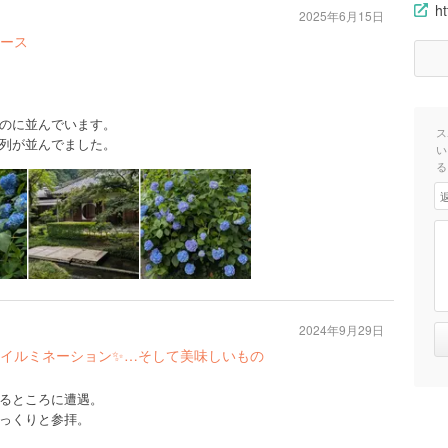
ht
2025年6月15日
ース
のに並んでいます。
ス
列が並んでました。
い
る
2024年9月29日
イルミネーション✨…そして美味しいもの
るところに遭遇。
っくりと参拝。