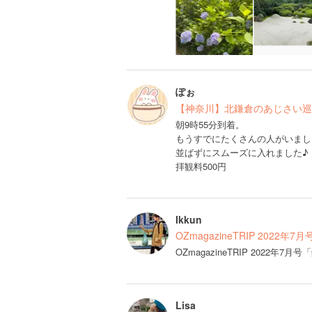
ぽぉ
【神奈川】北鎌倉のあじさい巡
朝9時55分到着。
もうすでにたくさんの人がいまし
並ばずにスムーズに入れました♪
拝観料500円
Ikkun
OZmagazineTRIP 2022
OZmagazineTRIP 2022
Lisa