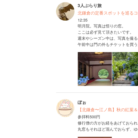
3人ぶらり旅
北鎌倉の定番スポットを巡るコ
12:35
明月院。写真は悟りの窓。
ここは必ず見て頂きたいです。
週末やシーズン中は、写真を撮る
午前中は門の外もチケットを買う
ぽぉ
【北鎌倉〜江ノ島】秋の紅葉＆
参拝料500円
修行僧の方がお経をあげておられ
丸窓もそれほど混んでおらず、ゆ