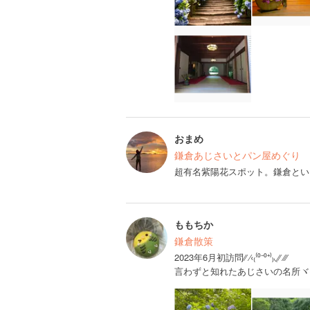
おまめ
鎌倉あじさいとパン屋めぐり
超有名紫陽花スポット。鎌倉とい
ももちか
鎌倉散策
2023年6月初訪問⁄⁄ ⁄‹₍⁽⁰⁻⁰⁺⁾₎◟⁄⁄ ⁄⁄⁄
言わずと知れたあじさいの名所ヾ(*‘