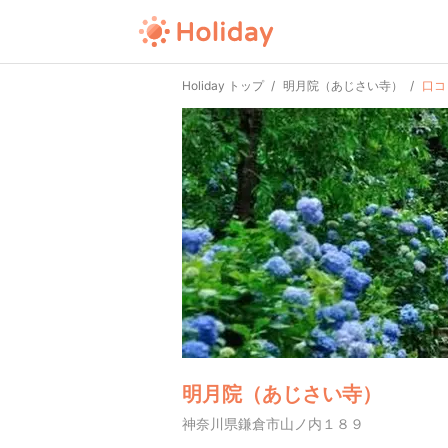
Holiday トップ
明月院（あじさい寺）
口コ
明月院（あじさい寺）
神奈川県鎌倉市山ノ内１８９