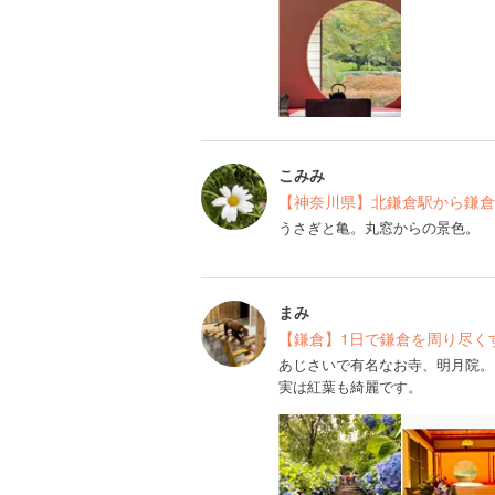
こみみ
【神奈川県】北鎌倉駅から鎌倉
うさぎと亀。丸窓からの景色。
まみ
【鎌倉】1日で鎌倉を周り尽く
あじさいで有名なお寺、明月院。
実は紅葉も綺麗です。