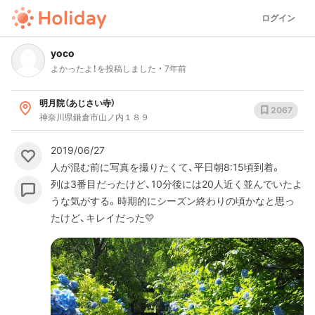
ログイン
yoco
よかったよ！を投稿しました
7年前
明月院（あじさい寺）
2067
神奈川県鎌倉市山ノ内１８９
2019/06/27
人が混む前に写真を撮りたくて、平日朝8:15頃到着。
列は3番目だったけど、10分後には20人近く並んでいたよ
うな気がする。時期的にシーズン終わりの頃かなと思っ
たけど、キレイだった💛