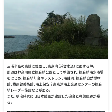
三浦半島の東端に位置し、東京湾（浦賀水道）に面する岬。
周辺は神奈川県立観音崎公園として整備され、観音崎海水浴場
をはじめ、観音埼灯台やレストラン、海蝕洞、観音崎自然博物
館、横須賀美術館、海上保安庁東京湾海上交通センターの観音
埼レーダー施設などがある。
また、明治時代に旧日本陸軍が建設した砲台と弾薬庫跡が残
る。