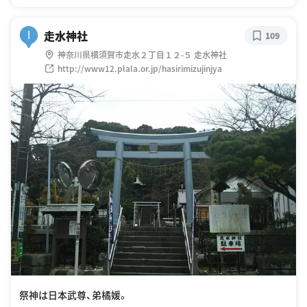
走水神社
I
109
神奈川県横須賀市走水２丁目１２-５ 走水神社
http://www12.plala.or.jp/hasirimizujinjya
祭神は日本武尊、弟橘媛。