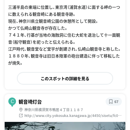
三浦半島の東端に位置し、東京湾（浦賀水道）に面する岬の一つ
に数えられる観音崎にある観音寺跡。
現在、神奈川県立観音崎公園の休憩所として開設。
かつて仏崎山観音寺が存在した。
７４１年、行基が当地の海蝕洞に住む大蛇を退治して十一面観
音（船守観音）を祀ったと伝えられる。
江戸時代、観音堂など堂宇が創建され、仏崎山観音寺と称した。
１８８０年、観音寺は旧日本陸軍の砲台建造に伴って移転した
が焼失。
このスポットの詳細を見る
観音埼灯台
C
67
神奈川県横須賀市鴨居４丁目１１８７
http://www.city.yokosuka.kanagawa.jp/4450/sisetu/fc00
000659.html