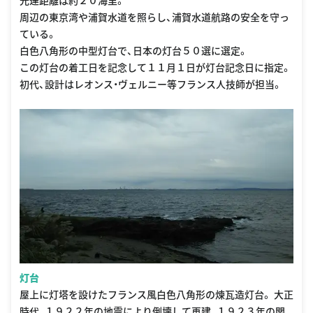
光達距離は約２０海里。
周辺の東京湾や浦賀水道を照らし、浦賀水道航路の安全を守っ
ている。
白色八角形の中型灯台で、日本の灯台５０選に選定。
この灯台の着工日を記念して１１月１日が灯台記念日に指定。
初代、設計はレオンス・ヴェルニー等フランス人技師が担当。
灯台
屋上に灯塔を設けたフランス風白色八角形の煉瓦造灯台。 大正
時代、１９２２年の地震により倒壊して再建、１９２３年の関