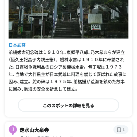
日本武尊
弟橘媛命記念碑は１９１０年、東郷平八郎、乃木希典らが建立
（恒久王妃昌子内親王筆）。 機械水雷は１９１０年に奉納され
た、日露戦争戦利品のロシア製機械水雷。 包丁塚は１９７３
年、当地で大伴黒主が日本武尊に料理を献じて喜ばれた故事に
因み、建立。 舵の碑は１９７５年、弟橘媛が荒海を鎮めた故事
に因み、航海の安全を祈念して建立。
このスポットの詳細を見る
走水山大泉寺
J
1