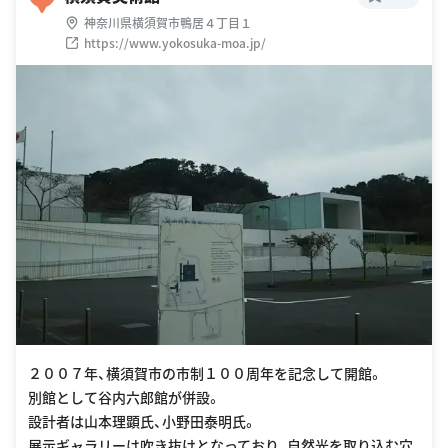
神奈川県横須賀市鴨居４丁目１
https://www.yokosuka-moa.jp/
２００７年、横須賀市の市制１００周年を記念して開館。
別館として谷内六郎館が併設。
設計者は山本理顕氏、小野田泰明氏。
展示ギャラリーは吹き抜けとなっており、自然光を取り込む穴