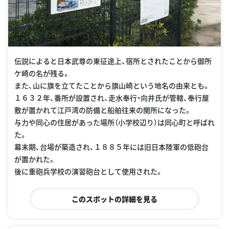
伝説によると日本武尊の東征途上、宿所とされたことから御所
ケ崎の名が残る。
また、山に旗を立てたことから旗山崎という地名の由来とも。
１６３２年、番所が設置され、走水奉行・向井氏が管轄、奉行屋
敷が置かれて江戸湾の防備と船舶往来の関所になった。
与力や同心の住居があった場所（小学校辺り）は同心町と呼ばれ
た。
幕末期、台場が築造され、１８８５年には旧日本陸軍の低砲台
が置かれた。
後に重砲兵学校の演習砲台として使用された。
このスポットの詳細を見る