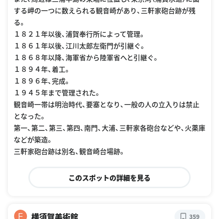
する岬の一つに数えられる観音崎があり、三軒家砲台跡が残
る。
１８２１年以後、浦賀奉行所によって管理。
１８６１年以後、江川太郎左衛門が引継ぐ。
１８６８年以降、海軍省から陸軍省へと引継ぐ。
１８９４年、着工。
１８９６年、完成。
１９４５年まで管理された。
観音崎一帯は明治時代、要塞となり、一般の人の立入りは禁止
となった。
第一、第二、第三、第四、南門、大浦、三軒家各砲台などや、火薬庫
などが築造。
三軒家砲台跡は別名、観音崎台場跡。
このスポットの詳細を見る
横須賀美術館
F
359