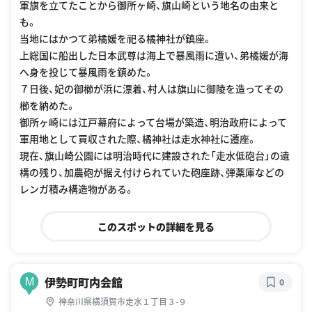
軍旗を立てたことから御所ヶ崎、旗山崎という地名の由来と
も。
当地にはかつて弟橘媛を祀る橘神社が鎮座。
上総国に船出した日本武尊は海上で暴風雨に遭い、弟橘媛が海
へ身を投じて暴風雨を鎮めた。
７日後、妃の御櫛が浜に漂着、村人は旗山に御陵を造ってその
櫛を納めた。
御所ヶ崎には江戸幕府によって台場が築造、明治政府によって
軍用地として買収された際、橘神社は走水神社に遷座。
現在、旗山崎公園には明治時代に建設された「走水低砲台」の遺
構の残り、加農砲が据え付けられていた砲座跡、弾薬庫などの
レンガ積み構造物がある。
このスポットの詳細を見る
伊勢町町内会館
M
0
神奈川県横須賀市走水１丁目３-９