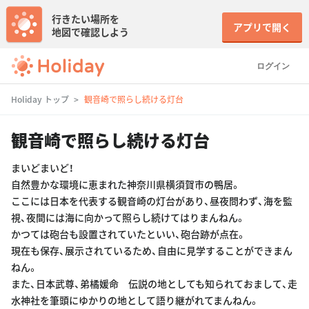
行きたい場所を
アプリで開く
地図で確認しよう
ログイン
Holiday トップ
観音崎で照らし続ける灯台
観音崎で照らし続ける灯台
まいどまいど！
自然豊かな環境に恵まれた神奈川県横須賀市の鴨居。
ここには日本を代表する観音崎の灯台があり、昼夜問わず、海を監
視、夜間には海に向かって照らし続けてはりまんねん。
かつては砲台も設置されていたといい、砲台跡が点在。
現在も保存、展示されているため、自由に見学することができまん
ねん。
また、日本武尊、弟橘媛命 伝説の地としても知られておまして、走
水神社を筆頭にゆかりの地として語り継がれてまんねん。