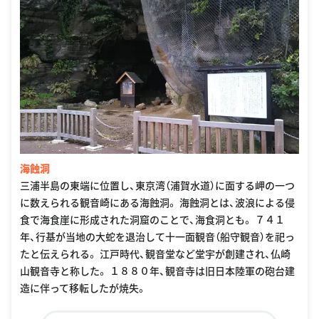
海蝕洞
三浦半島の東端に位置し、東京湾（浦賀水道）に面する岬の一つ
に数えられる観音崎にある海蝕洞。 海蝕洞とは、波浪による侵
食で海食崖に形成された洞窟のことで、海食洞とも。 ７４１
年、行基が当地の大蛇を退治して十一面観音（船守観音）を祀っ
たと伝えられる。 江戸時代、観音堂など堂宇が創建され、仏崎
山観音寺と称した。 １８８０年、観音寺は旧日本陸軍の砲台建
造に伴って移転したが焼失。