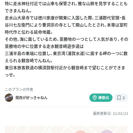
特に走水神社付近では山車も保管され、雅な山鉾を見学することも
できまんねん。
走水山大泉寺では徳川家康が関東に入国した際、三浦郡代官頭・長
谷川七左衛門により曹洞宗の寺として開山したとされ、本尊は室町
時代作と伝わる延命地蔵。
その他、海に面しているため、景勝地の一つとして人気があり、その
景勝地の中に位置する走水観音崎遊歩道は
三浦半島の東端に位置し、東京湾（浦賀水道）に面する岬の一つに数
えられる観音崎でんねん。
東日本旅客鉄道の横須賀駅付近から観音崎まで望むことができま
っせ。
このプランの作者
関西が好っきゃねん
神奈川
2
最終更新日: 21/02/22