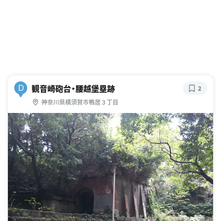
観音崎砲台・腰越堡塁跡
D
2
神奈川県横須賀市鴨居３丁目