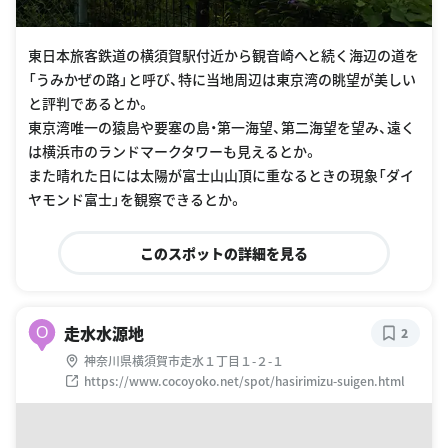
東日本旅客鉄道の横須賀駅付近から観音崎へと続く海辺の道を
「うみかぜの路」と呼び、特に当地周辺は東京湾の眺望が美しい
と評判であるとか。
東京湾唯一の猿島や要塞の島・第一海望、第二海望を望み、遠く
は横浜市のランドマークタワーも見えるとか。
また晴れた日には太陽が富士山山頂に重なるときの現象「ダイ
ヤモンド富士」を観察できるとか。
このスポットの詳細を見る
走水水源地
O
2
神奈川県横須賀市走水１丁目１-２-１
https://www.cocoyoko.net/spot/hasirimizu-suigen.html