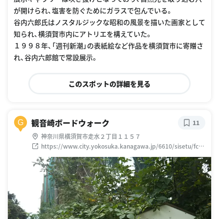
が開けられ、塩害を防ぐためにガラスで包んでいる。
谷内六郎氏はノスタルジックな昭和の風景を描いた画家として
知られ、横須賀市内にアトリエを構えていた。
１９９８年、「週刊新潮」の表紙絵など作品を横須賀市に寄贈さ
れ、谷内六郎館で常設展示。
このスポットの詳細を見る
観音崎ボードウォーク
G
11
神奈川県横須賀市走水２丁目１１５７
https://www.city.yokosuka.kanagawa.jp/6610/sisetu/fc00
000571.html