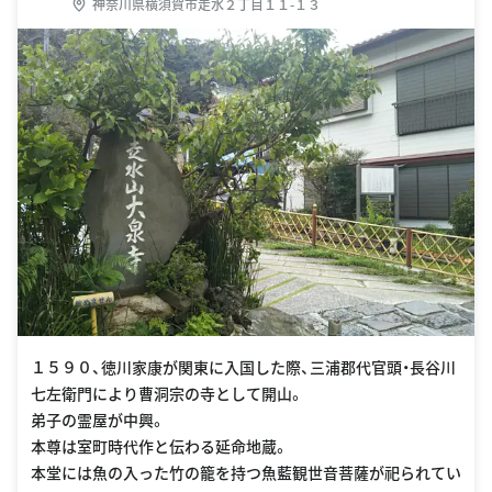
神奈川県横須賀市走水２丁目１１-１３
１５９０、徳川家康が関東に入国した際、三浦郡代官頭・長谷川
七左衛門により曹洞宗の寺として開山。
弟子の霊屋が中興。
本尊は室町時代作と伝わる延命地蔵。
本堂には魚の入った竹の籠を持つ魚藍観世音菩薩が祀られてい