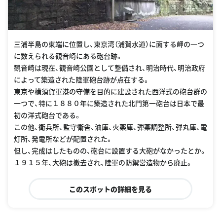
三浦半島の東端に位置し、東京湾（浦賀水道）に面する岬の一つ
に数えられる観音崎にある砲台跡。
観音崎は現在、観音崎公園として整備され、明治時代、明治政府
によって築造された陸軍砲台跡が点在する。
東京や横須賀軍港の守備を目的に建設された西洋式の砲台群の
一つで、特に１８８０年に築造された北門第一砲台は日本で最
初の洋式砲台である。
この他、衛兵所、監守衛舎、油庫、火薬庫、弾薬調整所、弾丸庫、電
灯所、発電所などが配置された。
但し、完成はしたものの、砲台に設置する大砲がなかったとか。
１９１５年、大砲は撤去され、陸軍の防禦営造物から廃止。
このスポットの詳細を見る