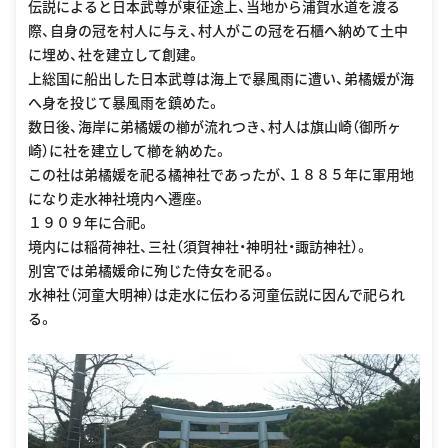
伝説によると日本武尊が東征途上、当地から浦賀水道を渡る
際、自身の冠を村人に与え、村人がこの冠を石櫃へ納めて土中
に埋め、社を建立して創建。
上総国に船出した日本武尊は海上で暴風雨に遭い、弟橘媛が海
へ身を投じて暴風雨を鎮めた。
数日後、海岸に弟橘媛の櫛が流れつき、村人は旗山崎（御所ヶ
崎）に社を建立して櫛を納めた。
この社は弟橘媛を祀る橘神社であったが、１８８５年に軍用地
になり走水神社境内へ遷座。
１９０９年に合祀。
境内には稲荷神社、三社（須賀神社・神明社・諏訪神社）。
別宮では弟橘媛命に殉じた侍女を祀る。
水神社（河童大明神）は走水に伝わる河童伝説に因んで祀られ
る。