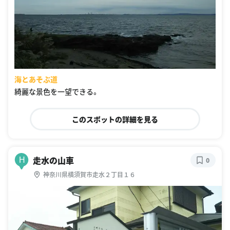
海とあそぶ道
綺麗な景色を一望できる。
このスポットの詳細を見る
走水の山車
H
0
神奈川県横須賀市走水２丁目１６