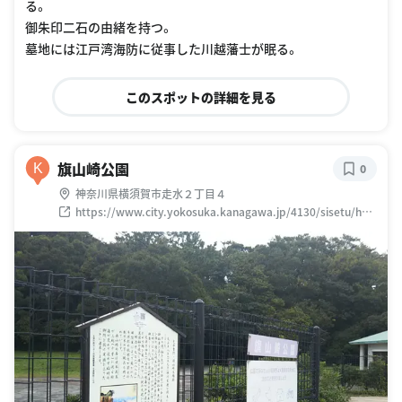
る。
御朱印二石の由緒を持つ。
墓地には江戸湾海防に従事した川越藩士が眠る。
このスポットの詳細を見る
旗山崎公園
K
0
神奈川県横須賀市走水２丁目４
https://www.city.yokosuka.kanagawa.jp/4130/sisetu/hasi
rimizuteihoudai.html