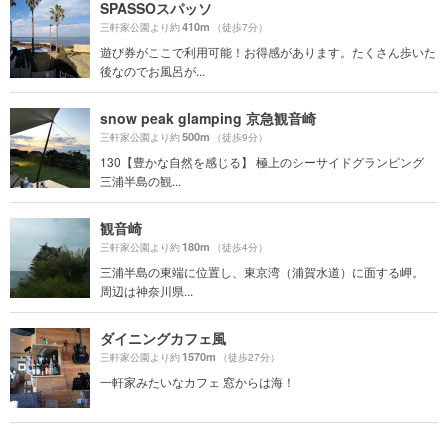
SPASSOスパッソ
410m
三軒家公園より約
（徒歩7分）
遊び券がここで利用可能！お得感があります。たくさん歩いた
後なのでお風呂が...
snow peak glamping 京急観音崎
500m
三軒家公園より約
（徒歩9分）
130【豊かな自然を感じる】 極上のシーサイドグランピング
三浦半島の観...
観音崎
180m
三軒家公園より約
（徒歩4分）
三浦半島の東端に位置し、東京湾（浦賀水道）に面する岬。
周辺は神奈川県...
ダイニングカフェ風
1570m
三軒家公園より約
（徒歩27分）
一軒家みたいなカフェ 窓からは海！