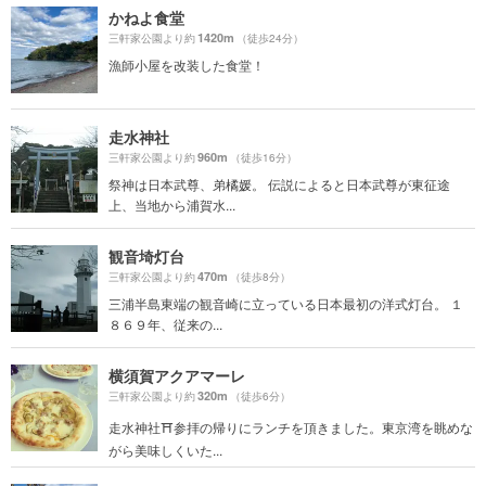
かねよ食堂
1420m
三軒家公園より約
（徒歩24分）
漁師小屋を改装した食堂！
走水神社
960m
三軒家公園より約
（徒歩16分）
祭神は日本武尊、弟橘媛。 伝説によると日本武尊が東征途
上、当地から浦賀水...
観音埼灯台
470m
三軒家公園より約
（徒歩8分）
三浦半島東端の観音崎に立っている日本最初の洋式灯台。 １
８６９年、従来の...
横須賀アクアマーレ
320m
三軒家公園より約
（徒歩6分）
走水神社⛩参拝の帰りにランチを頂きました。東京湾を眺めな
がら美味しくいた...