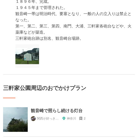
１８９６年、完成。
１９４５年まで管理された。
観音崎一帯は明治時代、要塞となり、一般の人の立入りは禁止と
なった。
第一、第二、第三、第四、南門、大浦、三軒家各砲台などや、火
薬庫などが築造。
三軒家砲台跡は別名、観音崎台場跡。
三軒家公園周辺のおでかけプラン
観音崎で照らし続ける灯台
関西が好っきゃねん
神奈川
2