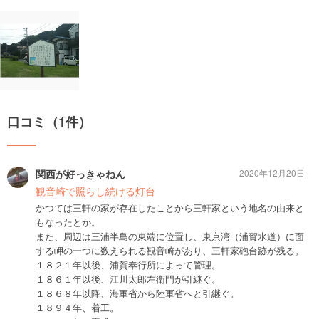
口コミ（1件）
関西が好っきゃねん
2020年12月20日
観音崎で照らし続ける灯台
かつては三軒の家が存在したことから三軒家という地名の由来と
もなったとか。
また、周辺は三浦半島の東端に位置し、東京湾（浦賀水道）に面
する岬の一つに数えられる観音崎があり、三軒家砲台跡が残る。
１８２１年以後、浦賀奉行所によって管理。
１８６１年以後、江川太郎左衛門が引継ぐ。
１８６８年以降、海軍省から陸軍省へと引継ぐ。
１８９４年、着工。