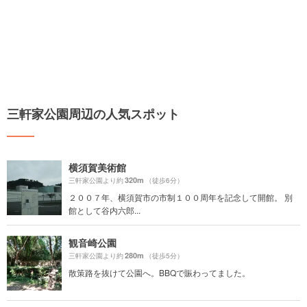
三軒家公園周辺の人気スポット
横須賀美術館
320m
三軒家公園より約
（徒歩6分）
２００７年、横須賀市の市制１００周年を記念して開館。 別
館として谷内六郎...
観音崎公園
280m
三軒家公園より約
（徒歩5分）
散策路を抜けて公園へ。BBQで賑わってました。