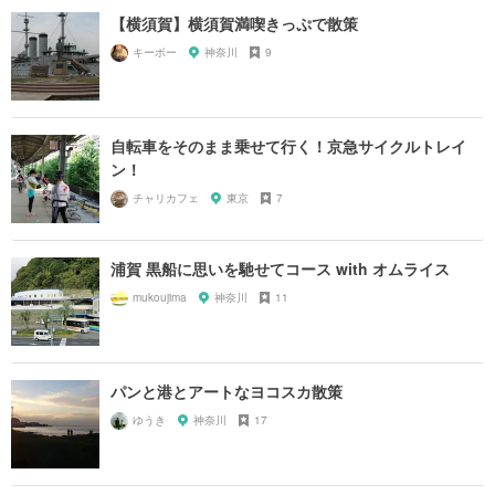
【横須賀】横須賀満喫きっぷで散策
キーボー
神奈川
9
自転車をそのまま乗せて行く！京急サイクルトレイ
ン！
チャリカフェ
東京
7
浦賀 黒船に思いを馳せてコース with オムライス
mukoujima
神奈川
11
パンと港とアートなヨコスカ散策
ゆうき
神奈川
17