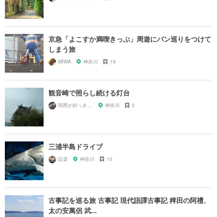
京急「よこすか満喫きっぷ」周遊にパン巡りをつけて
しまう旅
MIWA
神奈川
19
観音崎で照らし続ける灯台
関西が好っきゃねん
神奈川
2
三浦半島ドライブ
設楽
神奈川
10
古事記を巡る旅 古事記 現代語譯古事記 稗田の阿禮、
太の安萬侶 武...