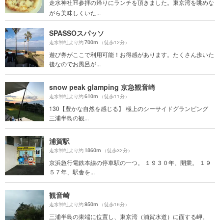
走水神社⛩参拝の帰りにランチを頂きました。東京湾を眺めな
がら美味しくいた...
SPASSOスパッソ
700m
走水神社より約
（徒歩12分）
遊び券がここで利用可能！お得感があります。たくさん歩いた
後なのでお風呂が...
snow peak glamping 京急観音崎
610m
走水神社より約
（徒歩11分）
130【豊かな自然を感じる】 極上のシーサイドグランピング
三浦半島の観...
浦賀駅
1860m
走水神社より約
（徒歩32分）
京浜急行電鉄本線の停車駅の一つ。 １９３０年、開業。 １９
５７年、駅舎を...
観音崎
950m
走水神社より約
（徒歩16分）
三浦半島の東端に位置し、東京湾（浦賀水道）に面する岬。