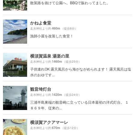
散策路を抜けて公園へ。BBQで賑わってました。
かねよ食堂
460m
走水神社より約
（徒歩8分）
漁師小屋を改装した食堂！
横須賀温泉 湯楽の里
1460m
走水神社より約
（徒歩25分）
子供連れOK 露天風呂から海がながめられます！ 露天風呂は塩
水のおゆです...
観音埼灯台
1420m
走水神社より約
（徒歩24分）
三浦半島東端の観音崎に立っている日本最初の洋式灯台。 １
８６９年、従来の...
横須賀アクアマーレ
670m
走水神社より約
（徒歩12分）