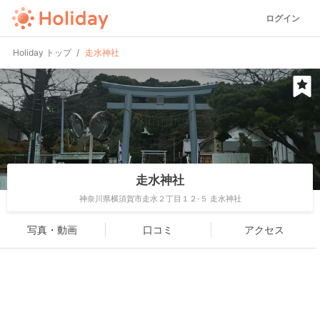
ログイン
Holiday トップ
走水神社
走水神社
神奈川県横須賀市走水２丁目１２-５ 走水神社
写真・動画
口コミ
アクセス