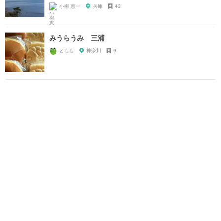
小柳 恵一
兵庫
43
みうらうみ 三浦
ともも
神奈川
9