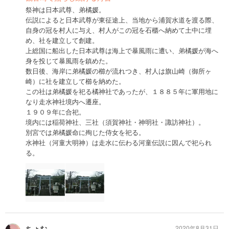
祭神は日本武尊、弟橘媛。
伝説によると日本武尊が東征途上、当地から浦賀水道を渡る際、
自身の冠を村人に与え、村人がこの冠を石櫃へ納めて土中に埋
め、社を建立して創建。
上総国に船出した日本武尊は海上で暴風雨に遭い、弟橘媛が海へ
身を投じて暴風雨を鎮めた。
数日後、海岸に弟橘媛の櫛が流れつき、村人は旗山崎（御所ヶ
崎）に社を建立して櫛を納めた。
この社は弟橘媛を祀る橘神社であったが、１８８５年に軍用地に
なり走水神社境内へ遷座。
１９０９年に合祀。
境内には稲荷神社、三社（須賀神社・神明社・諏訪神社）。
別宮では弟橘媛命に殉じた侍女を祀る。
水神社（河童大明神）は走水に伝わる河童伝説に因んで祀られ
る。
ちょむ
2020年8月31日