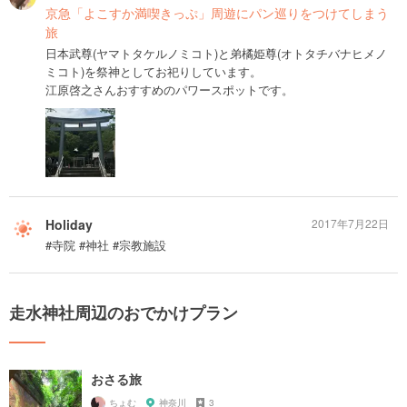
京急「よこすか満喫きっぷ」周遊にパン巡りをつけてしまう
旅
日本武尊(ヤマトタケルノミコト)と弟橘姫尊(オトタチバナヒメノ
ミコト)を祭神としてお祀りしています。
江原啓之さんおすすめのパワースポットです。
Holiday
2017年7月22日
#寺院 #神社 #宗教施設
走水神社周辺のおでかけプラン
おさる旅
ちょむ
神奈川
3