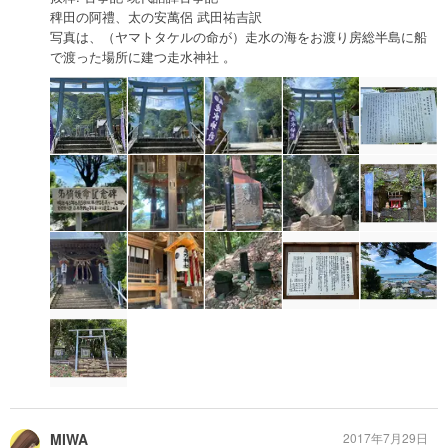
稗田の阿禮、太の安萬侶 武田祐吉訳
写真は、（ヤマトタケルの命が）走水の海をお渡り房総半島に船
で渡った場所に建つ走水神社 。
MIWA
2017年7月29日