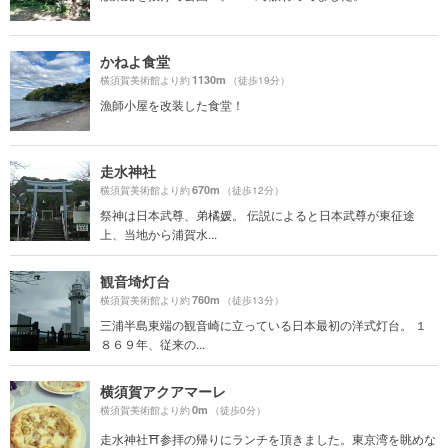
かねよ食堂
1130m
横須賀美術館より約
（徒歩19分）
漁師小屋を改装した食堂！
走水神社
670m
横須賀美術館より約
（徒歩12分）
祭神は日本武尊、弟橘媛。 伝説によると日本武尊が東征途
上、当地から浦賀水...
観音埼灯台
760m
横須賀美術館より約
（徒歩13分）
三浦半島東端の観音崎に立っている日本最初の洋式灯台。 １
８６９年、従来の...
横須賀アクアマーレ
0m
横須賀美術館より約
（徒歩0分）
走水神社⛩参拝の帰りにランチを頂きました。東京湾を眺めな