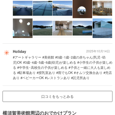
Holiday
2025年10月14日
#アートギャラリー #美術館 #0歳･1歳･2歳の赤ちゃん(乳児･幼
児)OK #3歳･4歳･5歳･6歳(幼児)が楽しめる #小学生の子供が楽しめ
る #中学生･高校生の子供が楽しめる #子供と一緒に大人も楽しめ
る #駐車場あり #授乳室あり #雨でもOK #オムツ交換台あり #売店
あり #ベビーカーOK #レストランあり #託児所あり
口コミをもっとみる
横須賀美術館周辺のおでかけプラン