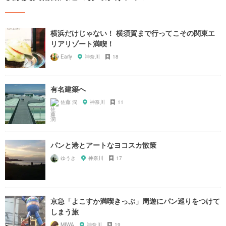
横浜だけじゃない！ 横須賀まで行ってこその関東エ
リアリゾート満喫！
Early
神奈川
18
有名建築へ
佐藤 潤
神奈川
11
パンと港とアートなヨコスカ散策
ゆうき
神奈川
17
京急「よこすか満喫きっぷ」周遊にパン巡りをつけて
しまう旅
MIWA
神奈川
19