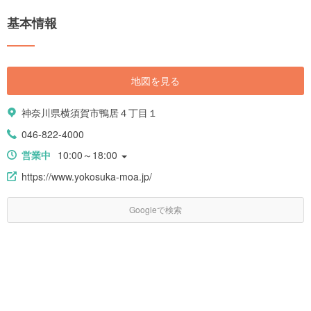
でも楽しめたり、また自然が広がる公園でめいっぱい遊べるスポットもあ
基本情報
ります。三崎のマグロはもちろん、プリンなどのスイーツも要チェック。
今回は三浦半島のみどころをご紹介します。
地図を見る
神奈川県横須賀市鴨居４丁目１
046-822-4000
営業中
10:00～18:00
https://www.yokosuka-moa.jp/
Googleで検索