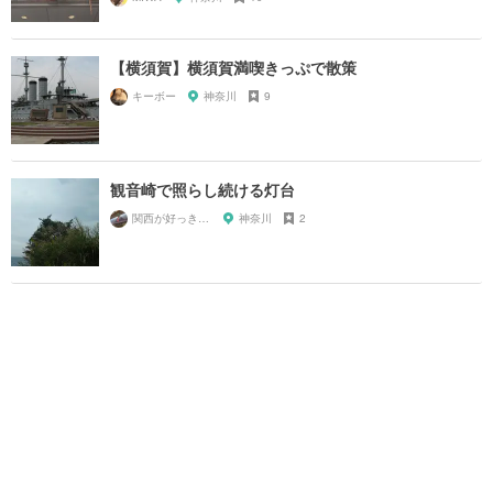
【横須賀】横須賀満喫きっぷで散策
キーボー
神奈川
9
観音崎で照らし続ける灯台
関西が好っきゃねん
神奈川
2