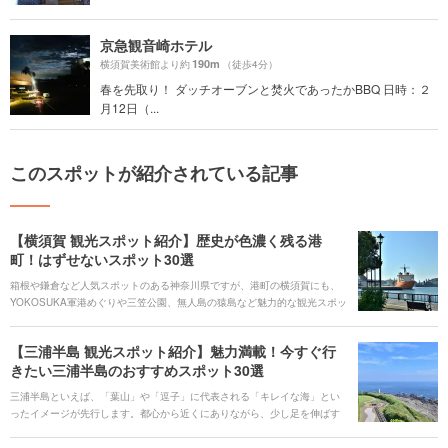
京急観音崎ホテル
190m
横須賀美術館より約
（徒歩4分）
春を先取り！ ダッチオーブンと焚火であったかBBQ 日時：２
月12日（...
このスポットが紹介されている記事
【横須賀 観光スポット紹介】歴史が色濃く残る港
町！はずせないスポット30選
箱根や鎌倉など人気スポットのある神奈川県ですが、港町の横須賀にも、
YOKOSUKA軍港めぐりや三笠公園、無人島の猿島など魅力的な観光スポッ
トがたくさんあります。米軍基地があることから、ネイビーバーガーや海
軍カレーなどのご当地グルメも外せません。温泉やフォトジェニスポット
【三浦半島 観光スポット紹介】魅力満載！今すぐ行
も必見です。 海だけではない、横須賀の観光スポットをご紹介します。
きたい三浦半島のおすすめスポット30選
三浦半島といえば、「葉山」や「逗子」に代表される「キレイな海」とい
ったイメージが先行します。都心から近くにありながら、少し足を伸ばす
だけで、雄大な景色が広がります。そのため、夏しか楽しめない！なんて
思いがちですが実際は、そんなことはありません。 寒い時期や雨でも屋内