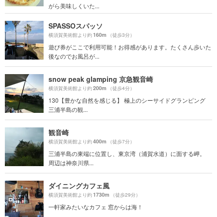
がら美味しくいた...
SPASSOスパッソ
160m
横須賀美術館より約
（徒歩3分）
遊び券がここで利用可能！お得感があります。たくさん歩いた
後なのでお風呂が...
snow peak glamping 京急観音崎
200m
横須賀美術館より約
（徒歩4分）
130【豊かな自然を感じる】 極上のシーサイドグランピング
三浦半島の観...
観音崎
400m
横須賀美術館より約
（徒歩7分）
三浦半島の東端に位置し、東京湾（浦賀水道）に面する岬。
周辺は神奈川県...
ダイニングカフェ風
1730m
横須賀美術館より約
（徒歩29分）
一軒家みたいなカフェ 窓からは海！