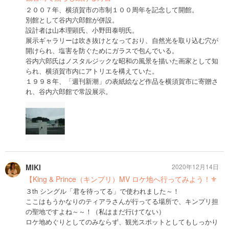
２００７年、横須賀市の市制１００周年を記念して開館。
別館として谷内六郎館が併設。
設計者は山本理顕氏、小野田泰明氏。
展示ギャラリーは吹き抜けとなっており、自然光を取り込む穴が
開けられ、塩害を防ぐためにガラスで包んでいる。
谷内六郎氏はノスタルジックな昭和の風景を描いた画家として知
られ、横須賀市内にアトリエを構えていた。
１９９８年、「週刊新潮」の表紙絵など作品を横須賀市に寄贈さ
れ、谷内六郎館で常設展示。
MIKI
2020年12月14日
【King & Prince（キンプリ）MV ロケ地へ行ってみよう！⚜️
３th シングル「君を待ってる」で使われました～！
ここはもうかなりのティアラさんが行ってる場所で、キンプリ担
の聖地ですよね～～！（私はまだ行けてない）
ロケ地めぐりとしてのみならず、観光スポットとしてもしっかり