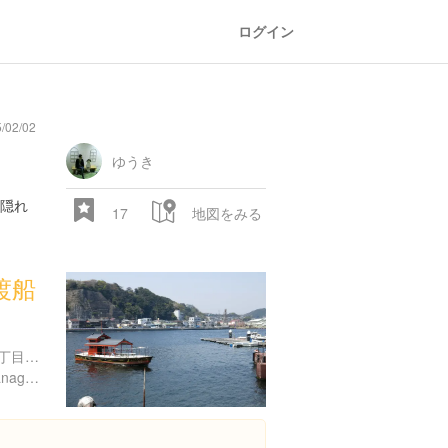
ログイン
02/02
ゆうき
隠れ
17
地図をみる
渡船
神奈川県横須賀市東浦賀２丁目４-２１
http://www.city.yokosuka.kanagawa.jp/5610/tosen-main.html