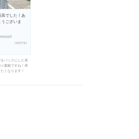
最高でした！あ
とうございま
broccoli
15/07/31
空をバックにした美
館☆素敵ですね！再
したくなります！