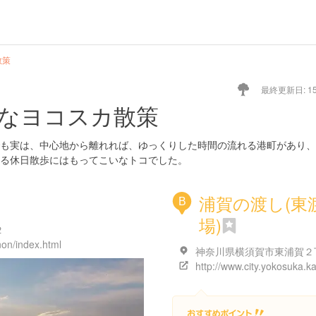
散策
最終更新日: 15/
なヨコスカ散策
も実は、中心地から離れれば、ゆっくりした時間の流れる港町があり、
る休日散歩にはもってこいなトコでした。
浦賀の渡し(東
B
場)
２
on/index.html