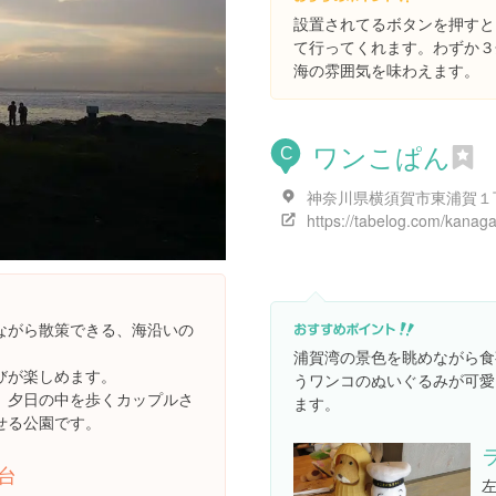
設置されてるボタンを押すと
て行ってくれます。わずか３
海の雰囲気を味わえます。
ワンこぱん
C
ながら散策できる、海沿いの
浦賀湾の景色を眺めながら食
びが楽しめます。
うワンコのぬいぐるみが可愛
、夕日の中を歩くカップルさ
ます。
せる公園です。
台