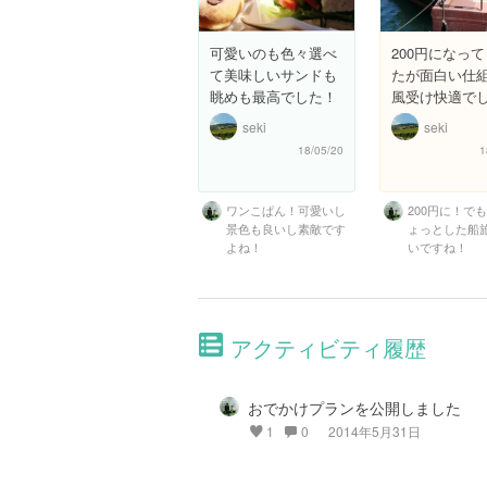
可愛いのも色々選べ
200円になっ
て美味しいサンドも
たが面白い仕
眺めも最高でした！
風受け快適で
seki
seki
18/05/20
1
ワンこぱん！可愛いし
200円に！で
景色も良いし素敵です
ょっとした船
よね！
いですね！
アクティビティ履歴
おでかけプランを公開しました
1
0
2014年5月31日