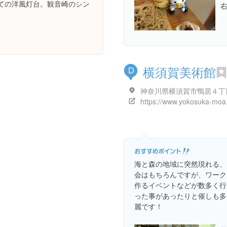
ての洋風灯台。観音崎のシン
横須賀美術館
D
神奈川県横須賀市鴨居４丁
https://www.yokosuka-moa.
海と森の地域に突然現れる、
会はもちろんですが、ワーク
作るイベントなどが数多く行
った事があったりと催しも多
麗です！