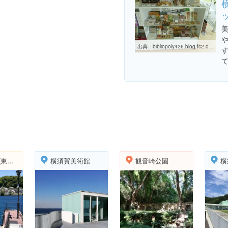
出典：
bibliopoly426.blog.fc2.com/blog-entry-170.html
浦賀の渡し(東渡船場)
横須賀美術館
観音崎公園
横