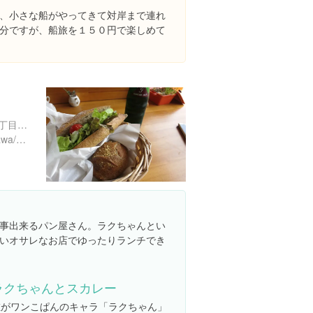
、小さな船がやってきて対岸まで連れ
分ですが、船旅を１５０円で楽しめて
神奈川県横須賀市東浦賀１丁目１５-１３
https://tabelog.com/kanagawa/A1406/A140601/14043673/
事出来るパン屋さん。ラクちゃんとい
いオサレなお店でゆったりランチでき
ラクちゃんとスカレー
左がワンこぱんのキャラ「ラクちゃん」