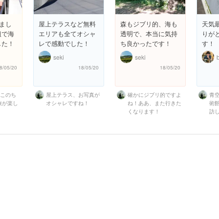
てまし
屋上テラスなど無料
森もジブリ的、海も
天気
組で海
エリアも全てオシャ
透明で、本当に気持
りが
した！
レで感動でした！
ち良かったです！
す！
seki
seki
8/05/20
18/05/20
18/05/20
もこのち
屋上テラス、お写真が
確かにジブリ的ですよ
青
旅が楽し
オシャレですね！
ね！ああ、また行きた
術
くなります！
訪