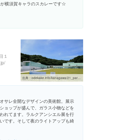
右が横須賀キャラのスカレーです☆
目１
jp/
出典：
odekake.info/kanagawa/21_park/kannonzaki/IMG_4061.html
オサレ全開なデザインの美術館。展示
ショップが盛んで、ガラス小物などを
われてます。ラルクアンシエル展を行
いです。そして夜のライトアップも綺