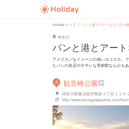
Holiday トップ
パンと港とアートなヨコスカ
神奈川
パンと港とアート
アメリカンなイメージの強いヨコスカ。で
たパンの名店やオサレな美術館なんかもあ
観音崎公園
A
神奈川県横須賀市鴨居４丁目１２６
http://www.kanagawaparks.com/kann