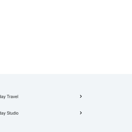
day Travel
day Studio