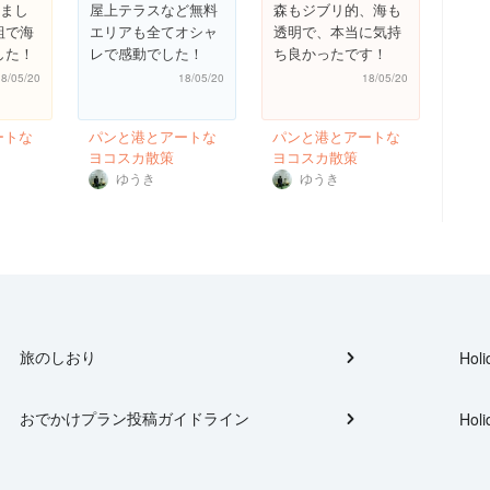
てまし
屋上テラスなど無料
森もジブリ的、海も
組で海
エリアも全てオシャ
透明で、本当に気持
した！
レで感動でした！
ち良かったです！
18/05/20
18/05/20
18/05/20
ートな
パンと港とアートな
パンと港とアートな
ヨコスカ散策
ヨコスカ散策
ゆうき
ゆうき
旅のしおり
Holi
おでかけプラン投稿ガイドライン
Holi