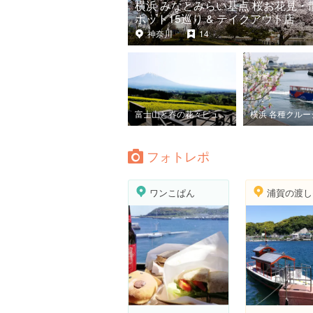
横浜 みなとみらい基点 桜お花見・
ポット15巡り & テイクアウト店
神奈川
14
富士山と春の花々ビュースポット周遊(静岡～山梨)
フォトレポ
ワンこぱん