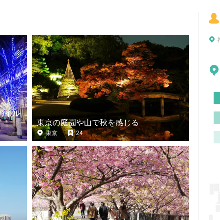
のイル
東京の庭園や山で秋を感じる
東京
24