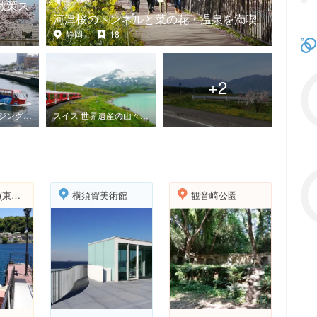
散策ス
河津桜のトンネルと菜の花・温泉を満喫
静岡
18
+
2
横浜 各種クルージング・乗船体験・船鑑賞など
スイス 世界遺産の山々・葡萄畑・城など鉄道周遊
浦賀の渡し(東渡船場)
横須賀美術館
観音崎公園