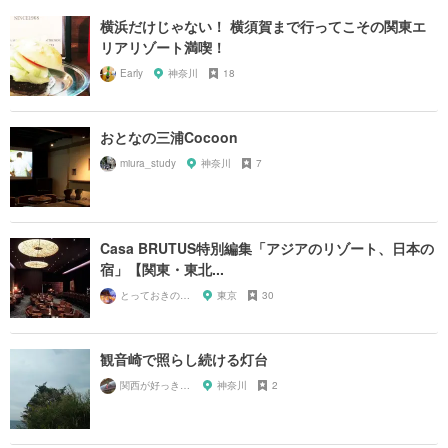
横浜だけじゃない！ 横須賀まで行ってこその関東エ
リアリゾート満喫！
Early
神奈川
18
おとなの三浦Cocoon
miura_study
神奈川
7
Casa BRUTUS特別編集「アジアのリゾート、日本の
宿」【関東・東北...
とっておきの宿探し
東京
30
観音崎で照らし続ける灯台
関西が好っきゃねん
神奈川
2