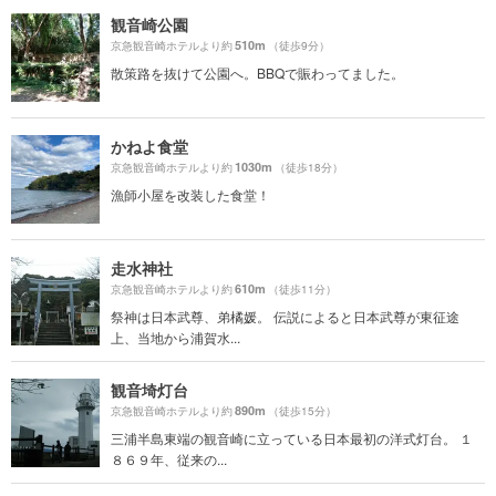
観音崎公園
510m
京急観音崎ホテルより約
（徒歩9分）
散策路を抜けて公園へ。BBQで賑わってました。
かねよ食堂
1030m
京急観音崎ホテルより約
（徒歩18分）
漁師小屋を改装した食堂！
走水神社
610m
京急観音崎ホテルより約
（徒歩11分）
祭神は日本武尊、弟橘媛。 伝説によると日本武尊が東征途
上、当地から浦賀水...
観音埼灯台
890m
京急観音崎ホテルより約
（徒歩15分）
三浦半島東端の観音崎に立っている日本最初の洋式灯台。 １
８６９年、従来の...