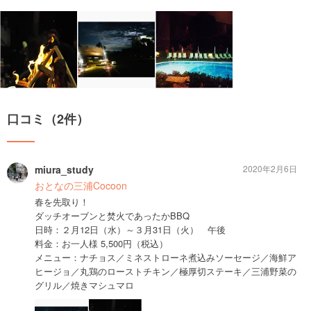
口コミ（2件）
miura_study
2020年2月6日
おとなの三浦Cocoon
春を先取り！
ダッチオーブンと焚火であったかBBQ
日時：２月12日（水）～３月31日（火） 午後
料金：お一人様 5,500円（税込）
メニュー：ナチョス／ミネストローネ煮込みソーセージ／海鮮ア
ヒージョ／丸鶏のローストチキン／極厚切ステーキ／三浦野菜の
グリル／焼きマシュマロ