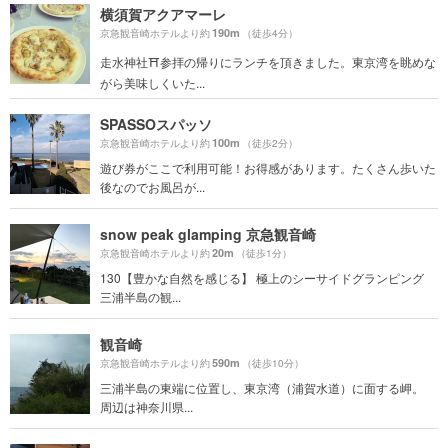
横須賀アクアマーレ
190m
京急観音崎ホテルより約
（徒歩4分）
走水神社⛩参拝の帰りにランチを頂きました。東京湾を眺めな
がら美味しくいた...
SPASSOスパッソ
100m
京急観音崎ホテルより約
（徒歩2分）
遊び券がここで利用可能！お得感があります。たくさん歩いた
後なのでお風呂が...
snow peak glamping 京急観音崎
20m
京急観音崎ホテルより約
（徒歩1分）
130【豊かな自然を感じる】 極上のシーサイドグランピング
三浦半島の観...
観音崎
590m
京急観音崎ホテルより約
（徒歩10分）
三浦半島の東端に位置し、東京湾（浦賀水道）に面する岬。
周辺は神奈川県...