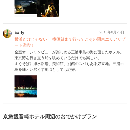
Early
2015年8月26日
横浜だけじゃない！ 横須賀まで行ってこその関東エリアリゾ
ート満喫！
全室オーシャンビューが楽しめる三浦半島の海に面したホテル。
東京湾を行き交う船を眺めているだけでも楽しい。
すぐそばに海水浴場、美術館、別館のスパもある好立地。三浦半
島を味わい尽くす拠点としても絶好。
京急観音崎ホテル周辺のおでかけプラン