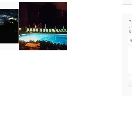
ス
い
る