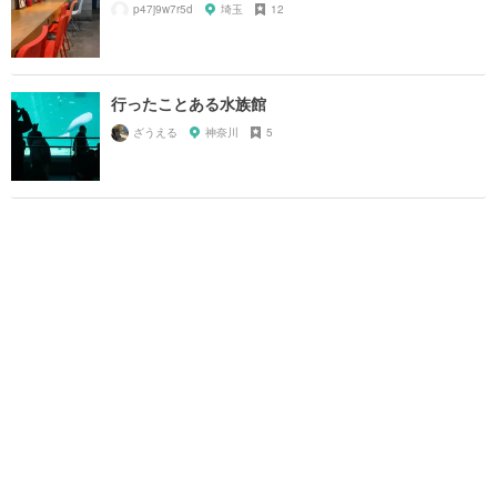
p47j9w7r5d
埼玉
12
行ったことある水族館
ざうえる
神奈川
5