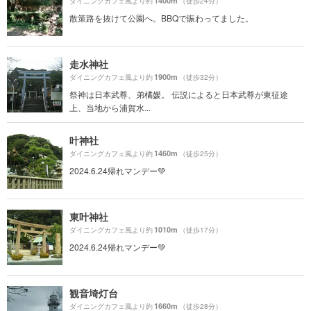
1400m
ダイニングカフェ風より約
（徒歩24分）
散策路を抜けて公園へ。BBQで賑わってました。
走水神社
1900m
ダイニングカフェ風より約
（徒歩32分）
祭神は日本武尊、弟橘媛。 伝説によると日本武尊が東征途
上、当地から浦賀水...
叶神社
1460m
ダイニングカフェ風より約
（徒歩25分）
2024.6.24帰れマンデー💚
東叶神社
1010m
ダイニングカフェ風より約
（徒歩17分）
2024.6.24帰れマンデー💚
観音埼灯台
1660m
ダイニングカフェ風より約
（徒歩28分）