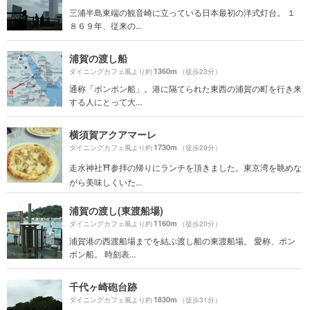
三浦半島東端の観音崎に立っている日本最初の洋式灯台。 １
８６９年、従来の...
浦賀の渡し船
1360m
ダイニングカフェ風より約
（徒歩23分）
通称「ポンポン船」。港に隔てられた東西の浦賀の町を行き来
する人にとって大...
横須賀アクアマーレ
1730m
ダイニングカフェ風より約
（徒歩29分）
走水神社⛩参拝の帰りにランチを頂きました。東京湾を眺めな
がら美味しくいた...
浦賀の渡し(東渡船場)
1160m
ダイニングカフェ風より約
（徒歩20分）
浦賀港の西渡船場までを結ぶ渡し船の東渡船場。 愛称、ポン
ポン船。 時刻表...
千代ヶ崎砲台跡
1830m
ダイニングカフェ風より約
（徒歩31分）