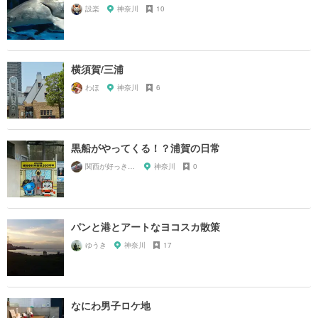
設楽
神奈川
10
横須賀/三浦
わほ
神奈川
6
黒船がやってくる！？浦賀の日常
関西が好っきゃねん
神奈川
0
パンと港とアートなヨコスカ散策
ゆうき
神奈川
17
なにわ男子ロケ地