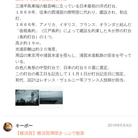
三浦半島東端の観音崎に立っている日本最初の洋式灯台。
１８６９年、従来の西浦賀の燈明堂に代わり、建設され、初点
灯。
１８６６年、アメリカ、イギリス、フランス、オランダと結んだ
「改税条約」（江戸条約）によって建設を約束した８が所の灯台
（条約灯台）の１つ。
高さ約１９ｍ。
光達距離は約２０海里。
周辺の東京湾や浦賀水道を照らし、浦賀水道航路の安全を守って
いる。
白色八角形の中型灯台で、日本の灯台５０選に選定。
この灯台の着工日を記念して１１月１日が灯台記念日に指定。
初代、設計はレオンス・ヴェルニー等フランス人技師が担当。
キーボー
2019年5月4日
【横須賀】横須賀満喫きっぷで散策