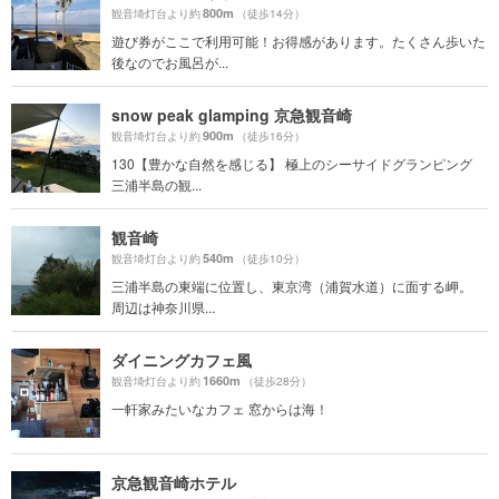
800m
観音埼灯台より約
（徒歩14分）
遊び券がここで利用可能！お得感があります。たくさん歩いた
後なのでお風呂が...
snow peak glamping 京急観音崎
900m
観音埼灯台より約
（徒歩16分）
130【豊かな自然を感じる】 極上のシーサイドグランピング
三浦半島の観...
観音崎
540m
観音埼灯台より約
（徒歩10分）
三浦半島の東端に位置し、東京湾（浦賀水道）に面する岬。
周辺は神奈川県...
ダイニングカフェ風
1660m
観音埼灯台より約
（徒歩28分）
一軒家みたいなカフェ 窓からは海！
京急観音崎ホテル