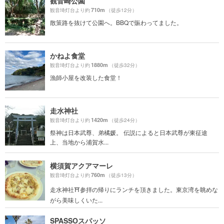
観音崎公園
710m
観音埼灯台より約
（徒歩12分）
散策路を抜けて公園へ。BBQで賑わってました。
かねよ食堂
1880m
観音埼灯台より約
（徒歩32分）
漁師小屋を改装した食堂！
走水神社
1420m
観音埼灯台より約
（徒歩24分）
祭神は日本武尊、弟橘媛。 伝説によると日本武尊が東征途
上、当地から浦賀水...
横須賀アクアマーレ
760m
観音埼灯台より約
（徒歩13分）
走水神社⛩参拝の帰りにランチを頂きました。東京湾を眺めな
がら美味しくいた...
SPASSOスパッソ