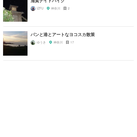
浦賀ナイトハイク
IZFU
神奈川
2
パンと港とアートなヨコスカ散策
ゆうき
神奈川
17