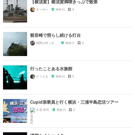
【横須賀】横須賀満喫きっぷで散策
キーボー
神奈川
9
観音崎で照らし続ける灯台
関西が好っきゃねん
神奈川
2
行ったことある水族館
ざうえる
神奈川
5
Cupid添乗員と行く横浜・三浦半島恋活ツアー
今雪 将司
神奈川
2