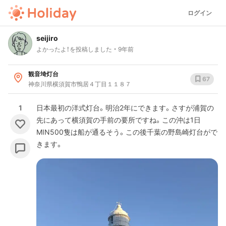
ログイン
seijiro
よかったよ！を投稿しました
9年前
観音埼灯台
67
神奈川県横須賀市鴨居４丁目１１８７
1
日本最初の洋式灯台。明治2年にできます。さすが浦賀の
先にあって横須賀の手前の要所ですね。この沖は1日
MIN500隻は船が通るそう。この後千葉の野島崎灯台がで
きます。