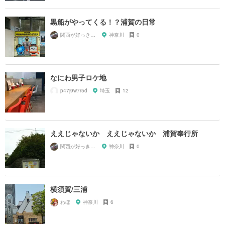
黒船がやってくる！？浦賀の日常
関西が好っきゃねん
神奈川
0
なにわ男子ロケ地
p47j9w7r5d
埼玉
12
ええじゃないか ええじゃないか 浦賀奉行所
関西が好っきゃねん
神奈川
0
横須賀/三浦
わほ
神奈川
6