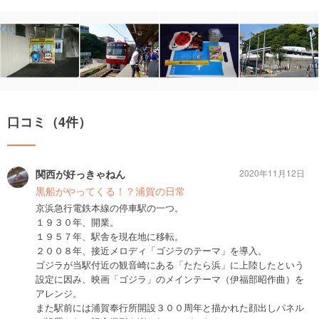
口コミ（4件）
関西が好っきゃねん
2020年11月12日
黒船がやってくる！？浦賀の日常
京浜急行電鉄本線の停車駅の一つ。
１９３０年、開業。
１９５７年、駅舎を現在地に移転。
２００８年、接近メロディ「ゴジラのテーマ」を導入。
ゴジラが当駅付近の観音崎にある「たたら浜」に上陸したという
設定に因み、映画「ゴジラ」のメインテーマ（伊福部昭作曲）を
アレンジ。
また駅前には浦賀奉行所開設３００周年と描かれた顔出しパネル