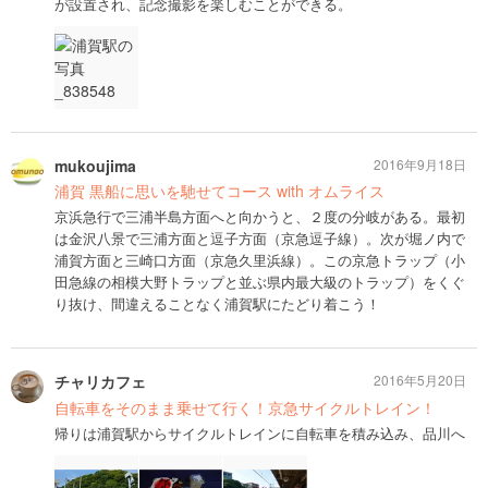
が設置され、記念撮影を楽しむことができる。
mukoujima
2016年9月18日
浦賀 黒船に思いを馳せてコース with オムライス
京浜急行で三浦半島方面へと向かうと、２度の分岐がある。最初
は金沢八景で三浦方面と逗子方面（京急逗子線）。次が堀ノ内で
浦賀方面と三崎口方面（京急久里浜線）。この京急トラップ（小
田急線の相模大野トラップと並ぶ県内最大級のトラップ）をくぐ
り抜け、間違えることなく浦賀駅にたどり着こう！
チャリカフェ
2016年5月20日
自転車をそのまま乗せて行く！京急サイクルトレイン！
帰りは浦賀駅からサイクルトレインに自転車を積み込み、品川へ