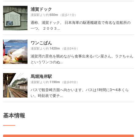
浦賀ドック
650m
浦賀駅より約
（徒歩11分）
通称、浦賀ドック。 日本海軍の駆逐艦建造で有名な造船所の
一つ。 ２００３...
ワンこぱん
1420m
浦賀駅より約
（徒歩24分）
浦賀湾の景色を眺めながら食事出来るパン屋さん。ラクちゃん
というワンコのぬ...
馬堀海岸駅
1190m
浦賀駅より約
（徒歩20分）
バスで観音崎方面へ向かいます。バスは1時間に3〜4本くら
い。時刻表で要チ...
基本情報