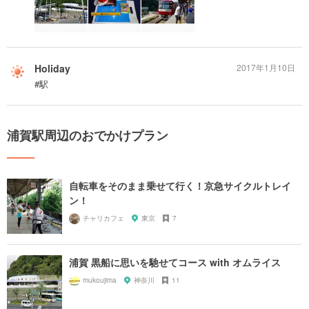
Holiday
2017年1月10日
#駅
浦賀駅周辺のおでかけプラン
自転車をそのまま乗せて行く！京急サイクルトレイ
ン！
チャリカフェ
東京
7
浦賀 黒船に思いを馳せてコース with オムライス
mukoujima
神奈川
11