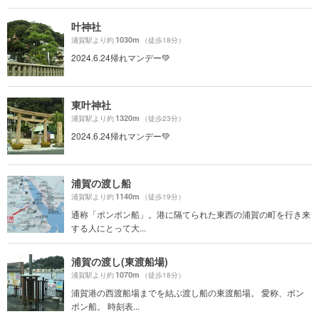
叶神社
1030m
浦賀駅より約
（徒歩18分）
2024.6.24帰れマンデー💚
東叶神社
1320m
浦賀駅より約
（徒歩23分）
2024.6.24帰れマンデー💚
浦賀の渡し船
1140m
浦賀駅より約
（徒歩19分）
通称「ポンポン船」。港に隔てられた東西の浦賀の町を行き来
する人にとって大...
浦賀の渡し(東渡船場)
1070m
浦賀駅より約
（徒歩18分）
浦賀港の西渡船場までを結ぶ渡し船の東渡船場。 愛称、ポン
ポン船。 時刻表...