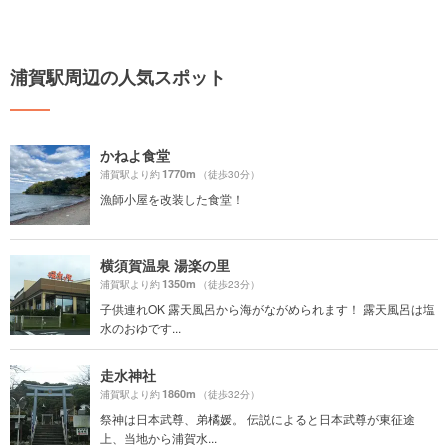
浦賀駅周辺の人気スポット
かねよ食堂
1770m
浦賀駅より約
（徒歩30分）
漁師小屋を改装した食堂！
横須賀温泉 湯楽の里
1350m
浦賀駅より約
（徒歩23分）
子供連れOK 露天風呂から海がながめられます！ 露天風呂は塩
水のおゆです...
走水神社
1860m
浦賀駅より約
（徒歩32分）
祭神は日本武尊、弟橘媛。 伝説によると日本武尊が東征途
上、当地から浦賀水...