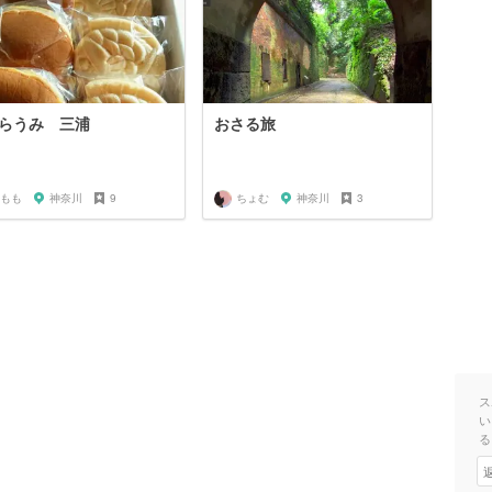
らうみ 三浦
おさる旅
もも
神奈川
9
ちょむ
神奈川
3
ス
い
る