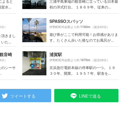
によると
三浦半島東端の観音崎に立っている日本最
水...
初の洋式灯台。 １８６９年、従来の...
SPASSOスパッソ
1160m
0分）
伊勢町町内会館より約
（徒歩20分）
遊び券がここで利用可能！お得感がありま
を頂きまし
す。たくさん歩いた後なのでお風呂が...
た...
京急観音崎
浦賀駅
1670m
8分）
伊勢町町内会館より約
（徒歩28分）
上のシーサ
京浜急行電鉄本線の停車駅の一つ。 １９
.
３０年、開業。 １９５７年、駅舎を...
ツイートする
LINEで送る