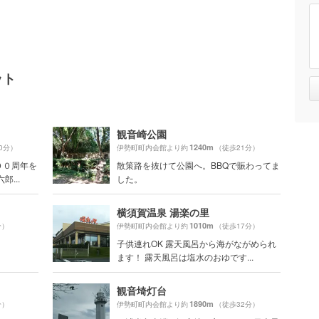
ット
観音崎公園
1240m
0分）
伊勢町町内会館より約
（徒歩21分）
００周年を
散策路を抜けて公園へ。BBQで賑わってま
...
した。
横須賀温泉 湯楽の里
1010m
分）
伊勢町町内会館より約
（徒歩17分）
子供連れOK 露天風呂から海がながめられ
ます！ 露天風呂は塩水のおゆです...
観音埼灯台
1890m
分）
伊勢町町内会館より約
（徒歩32分）