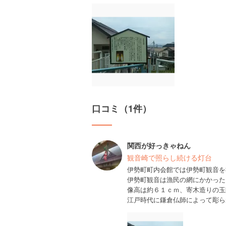
口コミ（1件）
関西が好っきゃねん
観音崎で照らし続ける灯台
伊勢町町内会館では伊勢町観音を
伊勢町観音は漁民の網にかかった
像高は約６１ｃｍ、寄木造りの玉
江戸時代に鎌倉仏師によって彫ら