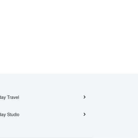
day Travel
day Studio