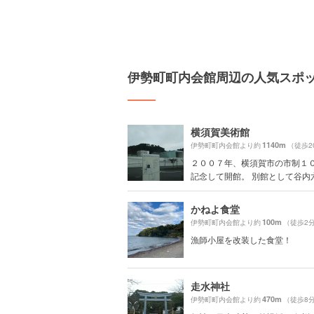
伊勢町町内会館周辺の人気スポ
横須賀美術館
1140m
伊勢町町内会館より約
（徒歩2
２００７年、横須賀市の市制１
記念して開館。 別館として谷内六郎
かねよ食堂
100m
伊勢町町内会館より約
（徒歩2
漁師小屋を改装した食堂！
走水神社
470m
伊勢町町内会館より約
（徒歩8