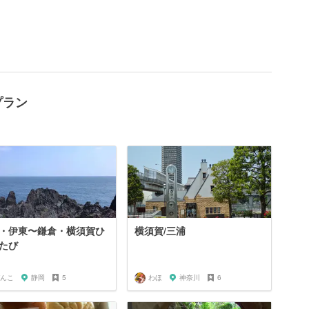
プラン
・伊東〜鎌倉・横須賀ひ
横須賀/三浦
たび
んこ
静岡
5
わほ
神奈川
6