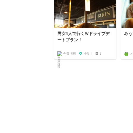
男女4人で行くＷドライブデ
みう
ートプラン！
今雪 将司
神奈川
6
と