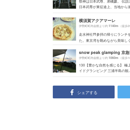
祭神は日本武尊、弟橘媛。 伝説
日本武尊が東征途上、当地から浦賀
横須賀アクアマーレ
1140m
伊勢町町内会館より約
（徒歩2
走水神社⛩参拝の帰りにランチ
た。東京湾を眺めながら美味しくい
snow peak glamping 
1060m
伊勢町町内会館より約
（徒歩1
130【豊かな自然を感じる】 極
イドグランピング 三浦半島の観..
シェアする