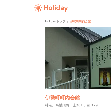
Holiday トップ
伊勢町町内会館
伊勢町町内会館
神奈川県横須賀市走水１丁目３-９