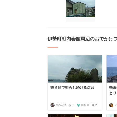
伊勢町町内会館周辺のおでかけ
観音崎で照らし続ける灯台
熱海
とり
関西が好っきゃねん
神奈川
2
ぞ