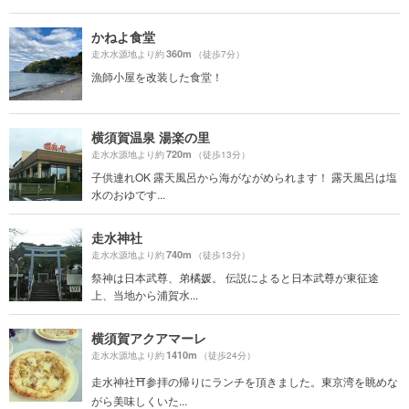
かねよ食堂
360m
走水水源地より約
（徒歩7分）
漁師小屋を改装した食堂！
横須賀温泉 湯楽の里
720m
走水水源地より約
（徒歩13分）
子供連れOK 露天風呂から海がながめられます！ 露天風呂は塩
水のおゆです...
走水神社
740m
走水水源地より約
（徒歩13分）
祭神は日本武尊、弟橘媛。 伝説によると日本武尊が東征途
上、当地から浦賀水...
横須賀アクアマーレ
1410m
走水水源地より約
（徒歩24分）
走水神社⛩参拝の帰りにランチを頂きました。東京湾を眺めな
がら美味しくいた...