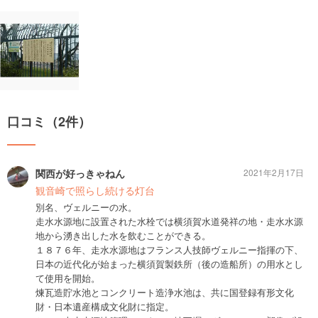
口コミ（2件）
関西が好っきゃねん
2021年2月17日
観音崎で照らし続ける灯台
別名、ヴェルニーの水。
走水水源地に設置された水栓では横須賀水道発祥の地・走水水源
地から湧き出した水を飲むことができる。
１８７６年、走水水源地はフランス人技師ヴェルニー指揮の下、
日本の近代化が始まった横須賀製鉄所（後の造船所）の用水とし
て使用を開始。
煉瓦造貯水池とコンクリート造浄水池は、共に国登録有形文化
財・日本遺産構成文化財に指定。