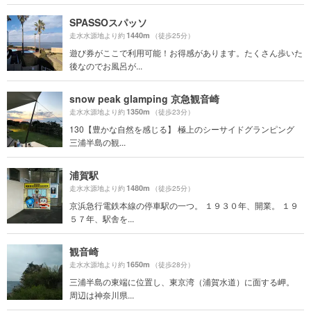
SPASSOスパッソ
1440m
走水水源地より約
（徒歩25分）
遊び券がここで利用可能！お得感があります。たくさん歩いた
後なのでお風呂が...
snow peak glamping 京急観音崎
1350m
走水水源地より約
（徒歩23分）
130【豊かな自然を感じる】 極上のシーサイドグランピング
三浦半島の観...
浦賀駅
1480m
走水水源地より約
（徒歩25分）
京浜急行電鉄本線の停車駅の一つ。 １９３０年、開業。 １９
５７年、駅舎を...
観音崎
1650m
走水水源地より約
（徒歩28分）
三浦半島の東端に位置し、東京湾（浦賀水道）に面する岬。
周辺は神奈川県...