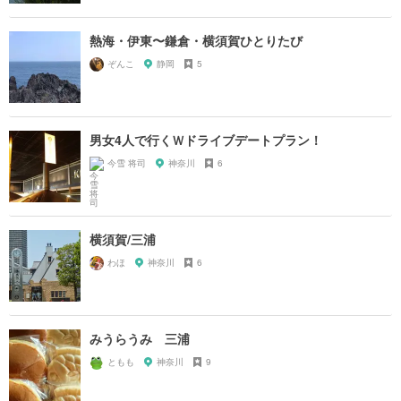
熱海・伊東〜鎌倉・横須賀ひとりたび
ぞんこ
静岡
5
男女4人で行くＷドライブデートプラン！
今雪 将司
神奈川
6
横須賀/三浦
わほ
神奈川
6
みうらうみ 三浦
ともも
神奈川
9