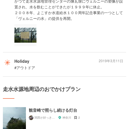
かつて走水水源地管理センターの煉瓦塀にヴェルニーの塑像が設
置され、水を飲むことができたが１９９９年に休止。
２００８年、よこすか水道給水１００周年記念事業の一つとして
「ヴェルニーの水」の提供を再開。
Holiday
2019年3月11日
#アウトドア
走水水源地周辺のおでかけプラン
観音崎で照らし続ける灯台
関西が好っきゃねん
神奈川
2