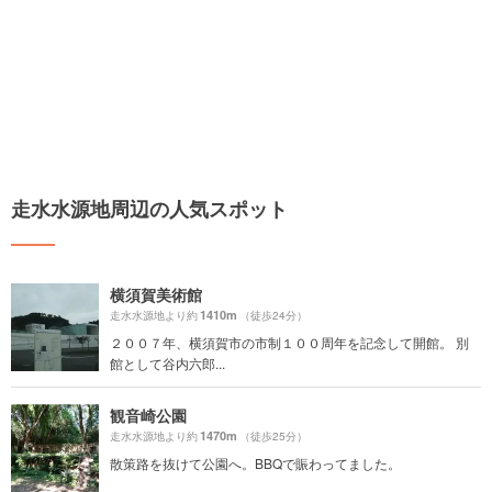
走水水源地周辺の人気スポット
横須賀美術館
1410m
走水水源地より約
（徒歩24分）
２００７年、横須賀市の市制１００周年を記念して開館。 別
館として谷内六郎...
観音崎公園
1470m
走水水源地より約
（徒歩25分）
散策路を抜けて公園へ。BBQで賑わってました。