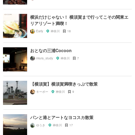
横浜だけじゃない！ 横須賀まで行ってこその関東エ
リアリゾート満喫！
Early
神奈川
18
おとなの三浦Cocoon
miura_study
神奈川
7
【横須賀】横須賀満喫きっぷで散策
キーボー
神奈川
9
パンと港とアートなヨコスカ散策
ゆうき
神奈川
17