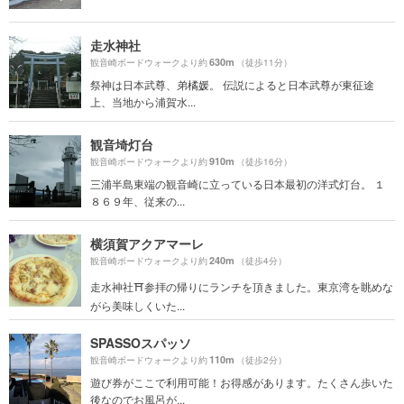
走水神社
630m
観音崎ボードウォークより約
（徒歩11分）
祭神は日本武尊、弟橘媛。 伝説によると日本武尊が東征途
上、当地から浦賀水...
観音埼灯台
910m
観音崎ボードウォークより約
（徒歩16分）
三浦半島東端の観音崎に立っている日本最初の洋式灯台。 １
８６９年、従来の...
横須賀アクアマーレ
240m
観音崎ボードウォークより約
（徒歩4分）
走水神社⛩参拝の帰りにランチを頂きました。東京湾を眺めな
がら美味しくいた...
SPASSOスパッソ
110m
観音崎ボードウォークより約
（徒歩2分）
遊び券がここで利用可能！お得感があります。たくさん歩いた
後なのでお風呂が...