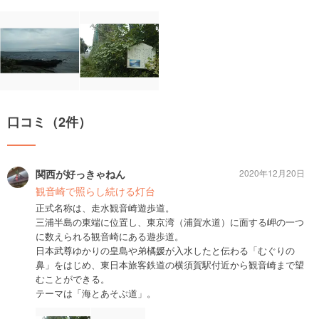
口コミ（2件）
関西が好っきゃねん
2020年12月20日
観音崎で照らし続ける灯台
正式名称は、走水観音崎遊歩道。
三浦半島の東端に位置し、東京湾（浦賀水道）に面する岬の一つ
に数えられる観音崎にある遊歩道。
日本武尊ゆかりの皇島や弟橘媛が入水したと伝わる「むぐりの
鼻」をはじめ、東日本旅客鉄道の横須賀駅付近から観音崎まで望
むことができる。
テーマは「海とあそぶ道」。