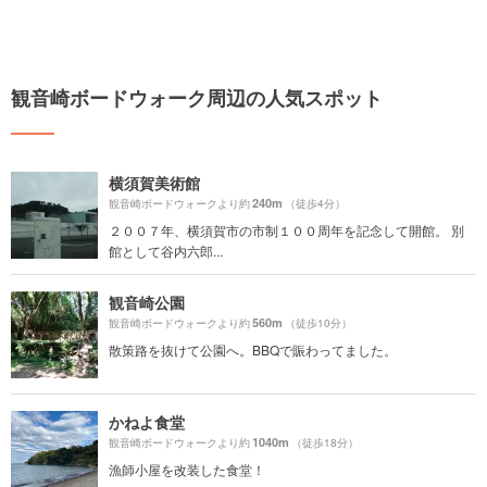
観音崎ボードウォーク周辺の人気スポット
横須賀美術館
240m
観音崎ボードウォークより約
（徒歩4分）
２００７年、横須賀市の市制１００周年を記念して開館。 別
館として谷内六郎...
観音崎公園
560m
観音崎ボードウォークより約
（徒歩10分）
散策路を抜けて公園へ。BBQで賑わってました。
かねよ食堂
1040m
観音崎ボードウォークより約
（徒歩18分）
漁師小屋を改装した食堂！