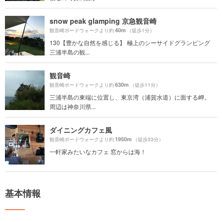
snow peak glamping 京急観音崎
40m
観音崎ボードウォークより約
（徒歩1分）
130【豊かな自然を感じる】 極上のシーサイドグランピング
三浦半島の観...
観音崎
630m
観音崎ボードウォークより約
（徒歩11分）
三浦半島の東端に位置し、東京湾（浦賀水道）に面する岬。
周辺は神奈川県...
ダイニングカフェ風
1950m
観音崎ボードウォークより約
（徒歩33分）
一軒家みたいなカフェ 窓からは海！
基本情報