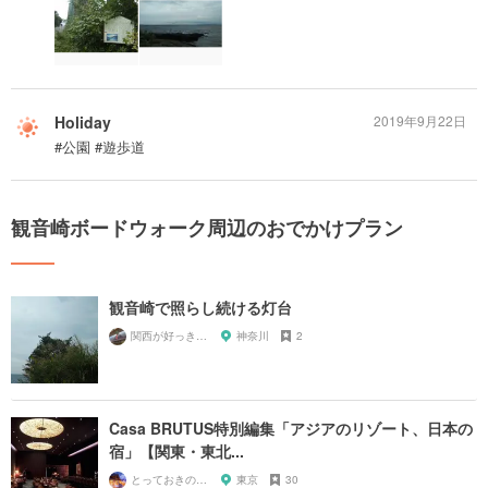
Holiday
2019年9月22日
#公園 #遊歩道
観音崎ボードウォーク周辺のおでかけプラン
観音崎で照らし続ける灯台
関西が好っきゃねん
神奈川
2
Casa BRUTUS特別編集「アジアのリゾート、日本の
宿」【関東・東北...
とっておきの宿探し
東京
30