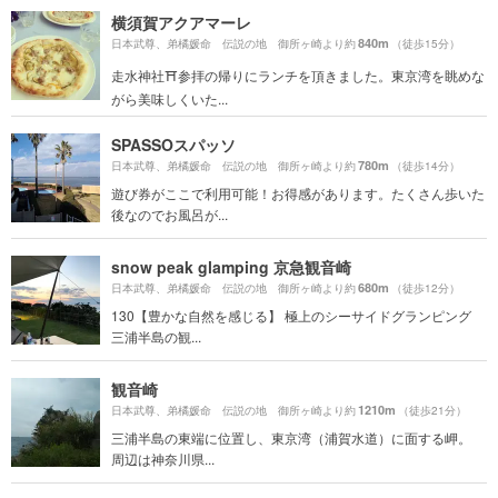
横須賀アクアマーレ
840m
日本武尊、弟橘媛命 伝説の地 御所ヶ崎より約
（徒歩15分）
走水神社⛩参拝の帰りにランチを頂きました。東京湾を眺めな
がら美味しくいた...
SPASSOスパッソ
780m
日本武尊、弟橘媛命 伝説の地 御所ヶ崎より約
（徒歩14分）
遊び券がここで利用可能！お得感があります。たくさん歩いた
後なのでお風呂が...
snow peak glamping 京急観音崎
680m
日本武尊、弟橘媛命 伝説の地 御所ヶ崎より約
（徒歩12分）
130【豊かな自然を感じる】 極上のシーサイドグランピング
三浦半島の観...
観音崎
1210m
日本武尊、弟橘媛命 伝説の地 御所ヶ崎より約
（徒歩21分）
三浦半島の東端に位置し、東京湾（浦賀水道）に面する岬。
周辺は神奈川県...