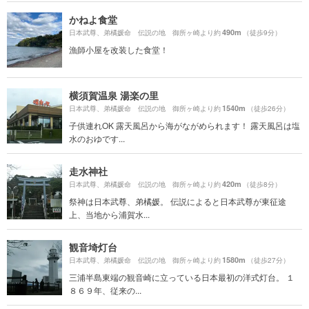
かねよ食堂
490m
日本武尊、弟橘媛命 伝説の地 御所ヶ崎より約
（徒歩9分）
漁師小屋を改装した食堂！
横須賀温泉 湯楽の里
1540m
日本武尊、弟橘媛命 伝説の地 御所ヶ崎より約
（徒歩26分）
子供連れOK 露天風呂から海がながめられます！ 露天風呂は塩
水のおゆです...
走水神社
420m
日本武尊、弟橘媛命 伝説の地 御所ヶ崎より約
（徒歩8分）
祭神は日本武尊、弟橘媛。 伝説によると日本武尊が東征途
上、当地から浦賀水...
観音埼灯台
1580m
日本武尊、弟橘媛命 伝説の地 御所ヶ崎より約
（徒歩27分）
三浦半島東端の観音崎に立っている日本最初の洋式灯台。 １
８６９年、従来の...