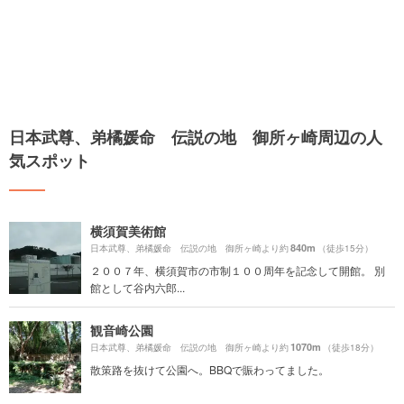
日本武尊、弟橘媛命 伝説の地 御所ヶ崎周辺の人
気スポット
横須賀美術館
840m
日本武尊、弟橘媛命 伝説の地 御所ヶ崎より約
（徒歩15分）
２００７年、横須賀市の市制１００周年を記念して開館。 別
館として谷内六郎...
観音崎公園
1070m
日本武尊、弟橘媛命 伝説の地 御所ヶ崎より約
（徒歩18分）
散策路を抜けて公園へ。BBQで賑わってました。