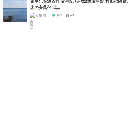
古事記を巡る旅 古事記 現代語譯古事記 稗田の阿禮、
太の安萬侶 武...
小柳 恵一
兵庫
43