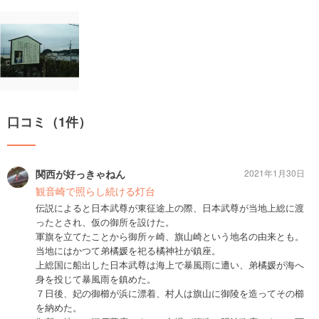
口コミ（1件）
関西が好っきゃねん
2021年1月30日
観音崎で照らし続ける灯台
伝説によると日本武尊が東征途上の際、日本武尊が当地上総に渡
ったとされ、仮の御所を設けた。
軍旗を立てたことから御所ヶ崎、旗山崎という地名の由来とも。
当地にはかつて弟橘媛を祀る橘神社が鎮座。
上総国に船出した日本武尊は海上で暴風雨に遭い、弟橘媛が海へ
身を投じて暴風雨を鎮めた。
７日後、妃の御櫛が浜に漂着、村人は旗山に御陵を造ってその櫛
を納めた。