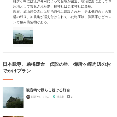
御所ヶ崎には江戸幕府によって台場が築造、明治政府によって軍
用地として買収された際、橘神社は走水神社に遷座。
現在、旗山崎公園には明治時代に建設された「走水低砲台」の遺
構の残り、加農砲が据え付けられていた砲座跡、弾薬庫などのレ
ンガ積み構造物がある。
日本武尊、弟橘媛命 伝説の地 御所ヶ崎周辺のお
でかけプラン
観音崎で照らし続ける灯台
関西が好っきゃねん
神奈川
2