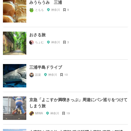
みうらうみ 三浦
ともも
神奈川
9
おさる旅
ちょむ
神奈川
3
三浦半島ドライブ
設楽
神奈川
10
京急「よこすか満喫きっぷ」周遊にパン巡りをつけて
しまう旅
MIWA
神奈川
19