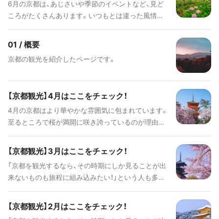
6月の京都は、あじさいや季節のイベントなど、見ど
ころがたくさんあります。いつもとは違った風情あ
る京都を是非チェックしてみてください。
01 / 概要
京都の観光を紹介したページです。
【京都観光】4月はここをチェック！
4月の京都はより華やかな雰囲気に包まれています。
至るところで桜が満開に咲き誇っているのが理由の
一つ。寺社巡りも一層楽しいものとなっています。
そんな京都のおすすめ桜スポットと、4月に楽しめる
【京都観光】3月はここをチェック！
花街の伝統的な舞踊をまとめてご紹介します。
「京都を観光するなら、その時期にしか見ることが出
来ないものも旅程に組み込みたい！」という人も多い
はず。タイミングが合えばぜひ参加してみて、さらに
楽しい思い出を作りたいものです。ぜひプランの参
【京都観光】2月はここをチェック！
考にしてみてください。