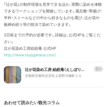
「辻が花」の制作現場を見学できるほか、実際に染めを体験
できるワークショップを開催しています。風呂敷・帯揚げ・
半衿・ストールなどの中から好きなものを選び、辻が花や
板締め絞り等の技法で染めていきます。
2日前までの予約が必要です。詳細は、公式HPをご覧くだ
さい。
辻が花染め工房絵絞庵 公式HP
http://www.tsujigahana.com/
辻が花染め工房 絵絞庵（えしぼりあ
0
京都府京都市左京区上高野大橋町２０
ん）
あわせて読みたい観光コラム