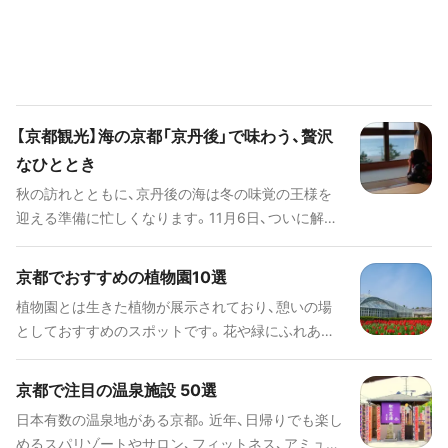
【京都観光】海の京都「京丹後」で味わう、贅沢
なひととき
秋の訪れとともに、京丹後の海は冬の味覚の王様を
迎える準備に忙しくなります。11月6日、ついに解禁
を迎えるズワイガニ漁。この日を境に、京丹後は冬の
美食の季節へと突入します。中でも「間人ガニ」は、
京都でおすすめの植物園10選
その希少性と絶品の味わいで知られる幻のブランド
植物園とは生きた植物が展示されており、憩いの場
ガニ。刺身、焼き、茹で、天ぷら、しゃぶしゃぶと、
としておすすめのスポットです。花や緑にふれあう
様々な調理法で楽しめるのも魅力です。 京丹後に
ことで心身ともにリフレッシュができます。今回は
は、日本海の美しい絶景が楽しめるスポットもたく
京都にある植物園を10選ご紹介します！
さんあり、天然温泉や絶品の料理を堪能できる宿泊
京都で注目の温泉施設 50選
施設も揃っています。行くべき理由しかない、魅力的
日本有数の温泉地がある京都。近年、日帰りでも楽し
なスポットの数々をご紹介します。 また、現在ふる
めるスパリゾートやサロン、フィットネス、アミュー