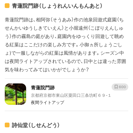
青蓮院門跡（しょうれんいんもんあと）
青蓮院門跡は、相阿弥（そうあみ）作の池泉回遊式庭園（ち
せんかいゆうしきていえん）と小堀遠州（こぼりえんしゅ
う）作の霧島の庭があり、庭園内をゆっくり回遊して眺め
る紅葉はここだけの楽しみ方です。小御ヵ所しょうごし
ょ)で一服しながらの紅葉は風情があります。シーズン中
は夜間ライトアップされているので、日中とは違った雰囲
気を味わってみてはいかがでしょうか？
青蓮院門跡
600
京都府京都市東山区粟田口三条坊町６９-１
夜間ライトアップ
詩仙堂（しせんどう）