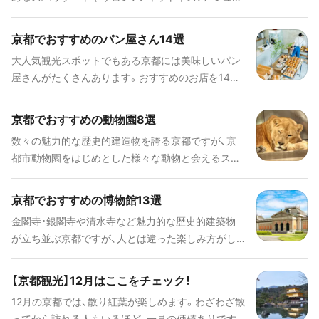
さと納税の返礼品として[「京丹後宿泊クーポン」]
ズメントパークなどの温泉施設が注目を集めていま
(https://www.kyotango.gr.jp/furusato-list/)も提供
す。そこで今回は、定番から注目すべきおすすめスポ
京都でおすすめのパン屋さん14選
されています。海の京都・京丹後で、カニと温泉、そし
ットまで幅広くご紹介します！
て美しい夕日を楽しむ冬の味覚旅を楽しんでみては
大人気観光スポットでもある京都には美味しいパン
いかがでしょうか。 提供：京丹後ふるさと応援推進
屋さんがたくさんあります。おすすめのお店を14個
課
ピックアップしてご紹介します。
京都でおすすめの動物園8選
数々の魅力的な歴史的建造物を誇る京都ですが、京
都市動物園をはじめとした様々な動物と会えるスポ
ットがあります。今回は、京都でおすすめの動物園を
8箇所ご紹介します！
京都でおすすめの博物館13選
金閣寺・銀閣寺や清水寺など魅力的な歴史的建築物
が立ち並ぶ京都ですが、人とは違った楽しみ方がし
たいという方におすすめなのが博物館です。観光客
が集中することが少ないので、ゆったりと時間を過
【京都観光】12月はここをチェック！
ごすことができます。併設しているカフェでお茶を
12月の京都では、散り紅葉が楽しめます。わざわざ散
してみてもいいですね。今回は、そんな楽しみ方がで
ってから訪れる人もいるほど、一見の価値ありです。