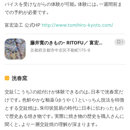
バイスを受けながらの体験が可能。体験には、一週間前ま
での予約が必要です。
富宏染工 公式HP
http://www.tomihiro-kyoto.com/
藤井寛のきもの・ RITOFU／ 富宏染
1
京都府京都市中京区不動町175-9
工株式会社
洸春窯
交趾（こうち）の絵付けが体験できるのは、日本で洸春窯だ
けです。色鮮やかな釉薬（ゆうやく）といっちん技法を特徴
とする交趾焼は、朱印状貿易の時代に日本に伝わったもの
で歴史ある焼き物です。実際に焼き物の歴史を職人さんに
聞くと、より一層交趾焼の理解が深まります。