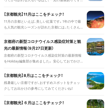
きる京都の博物館を厳選してご紹介します！
合間にイルミネーションに立ち寄ったり、タイミン
グが合えばイベントを覗いてみたり。この季節なら
【京都観光】11月はここをチェック！
ではのおすすめスポットを紹介します。
11月の京都といえば、美しい紅葉です。1年の中で最
も人気の観光シーズンが訪れた京都には、たくさん
の見どころがあります。11月の京都でしか見られな
い景色や、秋ならではの思い出作りに最適なスポッ
京都府の新型コロナウイルス感染症対策と観
トが満載です。今回はおすすめのスポットをご紹介
光の最新情報（9月27日更新）
します。
京都府の新型コロナウイルス感染症対策の最新情報
をHoliday編集部が集めました。 安心しておでかけ
や旅行ができる日が早く訪れますように。
【京都観光】8月はここをチェック！
残暑厳しい京都ですが、おすすめスポットをチェッ
クしてお出かけの参考にしてみてくださいね！
【京都観光】６月はここをチェック！