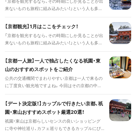
「京都を観光するなら、その時期にしか見ることが出
来ないものも旅程に組み込みたい！」という人も多い
はず。タイミングが合えばぜひ参加してみて、さらに
楽しい思い出を作りたいものです。ぜひプランの参
【京都観光】1月はここをチェック！
考にしてみてください。
「京都を観光するなら、その時期にしか見ることが出
来ないものも旅程に組み込みたい！」という人も多い
はず。タイミングが合えばぜひ参加してみて、さらに
楽しい思い出を作りたいものです。ぜひプランの参
【京都一人旅】一人で独占したくなる祇園・東
考にしてみてください。
山のおすすめスポットをご紹介
公共の交通機関でまわりやすい京都は一人で来るの
に丁度良い観光地ですよね。今回はその京都の中で
も華やかな祇園・東山で、ゆったりと一人の時間を満
喫するのにぴったりな雰囲気の良いカフェや自分と
【デート決定版！】カップルで行きたい京都、祇
向き合って見つめ直す機会をくれるお寺や神社、京
園・東山おすすめスポット厳選20選！
都ならではのセンスの良いアートに触れることがで
祇園・東山は京都らしいセンスの良いショッピング
きる店やミュージアムをご紹介。さらに、色々なお店
に寺や神社巡り、カフェ巡りもできるカップルにぴ
を効率的にまわりたい方におすすめの美味しいテイ
ったりのエリアです。今回は二人で観光すべき定番