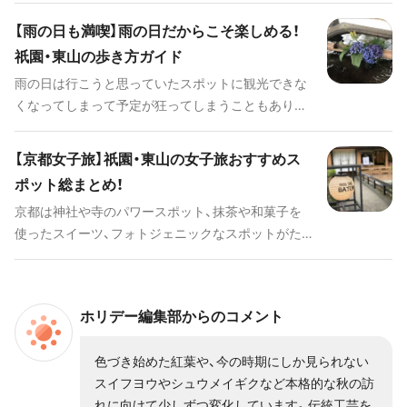
クアウトグルメを加えて充実な京都旅に入れたいス
スポットだけでなく、観光の合間に使いたい雰囲気
ポットを盛りだくさんでお届けします。
【雨の日も満喫】雨の日だからこそ楽しめる！
の良いカフェや京都旅行の思い出に残したいフォト
祇園・東山の歩き方ガイド
ジェニックなスポットもあわせてご紹介します。
雨の日は行こうと思っていたスポットに観光できな
くなってしまって予定が狂ってしまうこともありま
すよね。しかしながら、祇園・東山エリアには雨の日
にこそ行きたい美術館の数々や一日ゆったりと過ご
【京都女子旅】祇園・東山の女子旅おすすめス
せる施設、雨宿りに使いたいカフェが揃っています。
ポット総まとめ！
さらに、小振りであれば雨に濡れた緑が美しい庭の
京都は神社や寺のパワースポット、抹茶や和菓子を
あるお寺や神社にも足を伸ばしてみても良いです
使ったスイーツ、フォトジェニックなスポットがた
ね。
っぷりと詰まった女子旅にぴったりなエリアです。
今回は京都の定番が集まる祇園・東山のおすすめス
ポットをご紹介します。
ホリデー編集部からのコメント
色づき始めた紅葉や、今の時期にしか見られない
スイフヨウやシュウメイギクなど本格的な秋の訪
れに向けて少しずつ変化しています。伝統工芸を