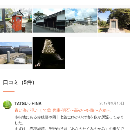
口コミ（5件）
TATSU-.-HINA
2019年9月16日
青い海が見たくて② 兵庫•明石〜高砂〜姫路〜赤穂へ
市街地にある赤穂藩や四十七義士ゆかりの地を数か所巡ってみま
した。
まずは、赤穂城跡。浅野内匠頭（あさのたくみのかみ）の祖父で