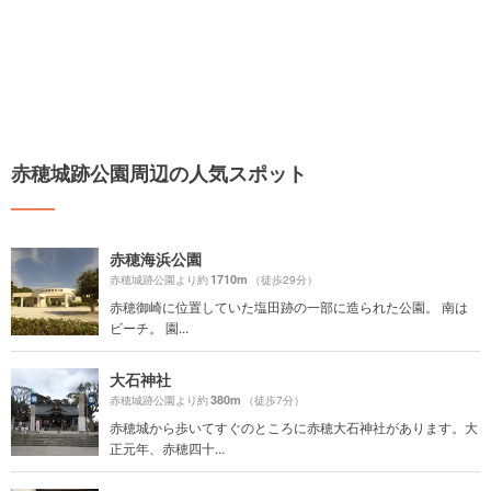
赤穂城跡公園周辺の人気スポット
赤穂海浜公園
1710m
赤穂城跡公園より約
（徒歩29分）
赤穂御崎に位置していた塩田跡の一部に造られた公園。 南は
ビーチ。 園...
大石神社
380m
赤穂城跡公園より約
（徒歩7分）
赤穂城から歩いてすぐのところに赤穂大石神社があります。大
正元年、赤穂四十...