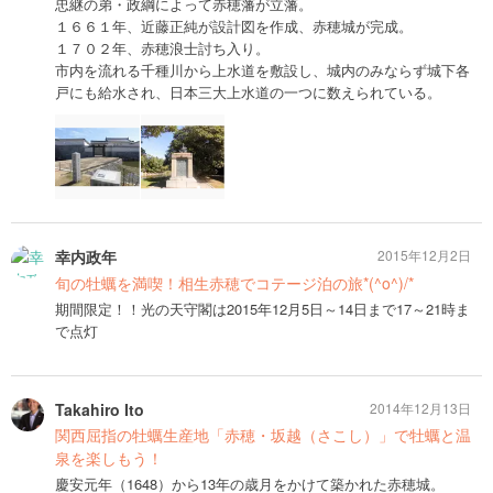
忠継の弟・政綱によって赤穂藩が立藩。
１６６１年、近藤正純が設計図を作成、赤穂城が完成。
１７０２年、赤穂浪士討ち入り。
市内を流れる千種川から上水道を敷設し、城内のみならず城下各
戸にも給水され、日本三大上水道の一つに数えられている。
幸内政年
2015年12月2日
旬の牡蠣を満喫！相生赤穂でコテージ泊の旅*(^o^)/*
期間限定！！光の天守閣は2015年12月5日～14日まで17～21時ま
で点灯
Takahiro Ito
2014年12月13日
関西屈指の牡蠣生産地「赤穂・坂越（さこし）」で牡蠣と温
泉を楽しもう！
慶安元年（1648）から13年の歳月をかけて築かれた赤穂城。