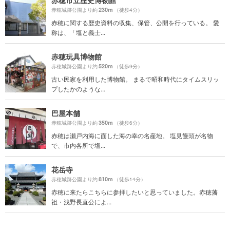
赤穂市立歴史博物館
230m
赤穂城跡公園より約
（徒歩4分）
赤穂に関する歴史資料の収集、保管、公開を行っている。 愛
称は、「塩と義士...
赤穂玩具博物館
520m
赤穂城跡公園より約
（徒歩9分）
古い民家を利用した博物館。 まるで昭和時代にタイムスリッ
プしたかのような...
巴屋本舗
350m
赤穂城跡公園より約
（徒歩6分）
赤穂は瀬戸内海に面した海の幸の名産地。 塩見饅頭が名物
で、市内各所で塩...
花岳寺
810m
赤穂城跡公園より約
（徒歩14分）
赤穂に来たらこちらに参拝したいと思っていました。赤穂藩
祖・浅野長直公によ...