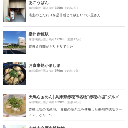
あこうぱん
390m
赤穂城跡公園より約
（徒歩7分）
店主のこだわりを是非感じて欲しいパン屋さん
播州赤穂駅
1270m
赤穂城跡公園より約
（徒歩22分）
乗換え時間がギリギリでした
お食事処かましま
970m
赤穂城跡公園より約
（徒歩17分）
天馬らぁめん│兵庫県赤穂市名物“赤穂の塩”グルメ│塩ラーメン│ランチ
1620m
赤穂城跡公園より約
（徒歩28分）
赤穂は塩の名産地。 赤穂の焼き塩を使用した播州赤穂塩ラー
メン、とんこつ...