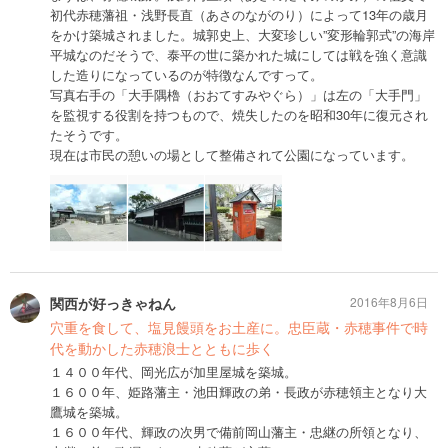
初代赤穂藩祖・浅野長直（あさのながのり）によって13年の歳月
をかけ築城されました。城郭史上、大変珍しい”変形輪郭式”の海岸
平城なのだそうで、泰平の世に築かれた城にしては戦を強く意識
した造りになっているのが特徴なんですって。
写真右手の「大手隅櫓（おおてすみやぐら）」は左の「大手門」
を監視する役割を持つもので、焼失したのを昭和30年に復元され
たそうです。
現在は市民の憩いの場として整備されて公園になっています。
関西が好っきゃねん
2016年8月6日
穴重を食して、塩見饅頭をお土産に。忠臣蔵・赤穂事件で時
代を動かした赤穂浪士とともに歩く
１４００年代、岡光広が加里屋城を築城。
１６００年、姫路藩主・池田輝政の弟・長政が赤穂領主となり大
鷹城を築城。
１６００年代、輝政の次男で備前岡山藩主・忠継の所領となり、