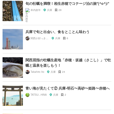
旬の牡蠣を満喫！相生赤穂でコテージ泊の旅*(^o^)/*
幸内政年
兵庫
28
兵庫で旬と出会い、食をとことん味わう
関西が好っきゃねん
兵庫
6
関西屈指の牡蠣生産地「赤穂・坂越（さこし）」で牡
蠣と温泉を楽しもう！
Takahiro Ito
兵庫
24
青い海が見たくて② 兵庫•明石〜高砂〜姫路〜赤穂へ
TATSU-.-HINA
兵庫
2