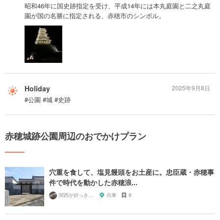
昭和46年に国史跡指定を受け、平成14年には本丸庭園と二之丸庭
園が国の名勝に指定される、赤穂市のシンボル。
Holiday
2025年9月8日
#公園 #城 #史跡
赤穂城跡公園周辺のおでかけプラン
穴重を食して、塩見饅頭をお土産に。忠臣蔵・赤穂事
件で時代を動かした赤穂浪...
関西が好っきゃねん
兵庫
8