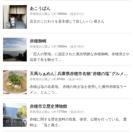
あこうぱん
1850m
赤穂海浜公園より約
（徒歩31分）
店主のこだわりを是非感じて欲しいパン屋さん
赤穂御崎
1050m
赤穂海浜公園より約
（徒歩18分）
「恋人の聖地」に認定された風光明媚な赤穂御崎。赤穂浪士や
温泉で名を馳せて...
天馬らぁめん│兵庫県赤穂市名物“赤穂の塩”グルメ│塩ラーメン│ランチ
810m
赤穂海浜公園より約
（徒歩14分）
赤穂は塩の名産地。 赤穂の焼き塩を使用した播州赤穂塩ラー
メン、とんこつ...
赤穂市立歴史博物館
1770m
赤穂海浜公園より約
（徒歩30分）
赤穂に関する歴史資料の収集、保管、公開を行っている。 愛
称は、「塩と義士...