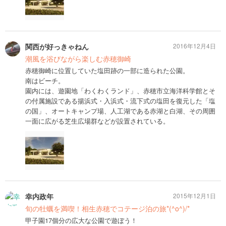
関西が好っきゃねん
2016年12月4日
潮風を浴びながら楽しむ赤穂御崎
赤穂御崎に位置していた塩田跡の一部に造られた公園。
南はビーチ。
園内には、遊園地「わくわくランド」、赤穂市立海洋科学館とそ
の付属施設である揚浜式・入浜式・流下式の塩田を復元した「塩
の国」、オートキャンプ場、人工湖である赤湖と白湖、その周囲
一面に広がる芝生広場群などが設置されている。
幸内政年
2015年12月1日
旬の牡蠣を満喫！相生赤穂でコテージ泊の旅*(^o^)/*
甲子園17個分の広大な公園で遊ぼう！