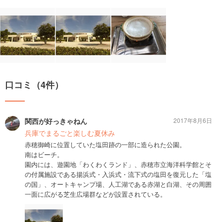
口コミ（4件）
関西が好っきゃねん
2017年8月6日
兵庫でまるごと楽しむ夏休み
赤穂御崎に位置していた塩田跡の一部に造られた公園。
南はビーチ。
園内には、遊園地「わくわくランド」、赤穂市立海洋科学館とそ
の付属施設である揚浜式・入浜式・流下式の塩田を復元した「塩
の国」、オートキャンプ場、人工湖である赤湖と白湖、その周囲
一面に広がる芝生広場群などが設置されている。