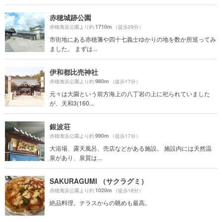
赤穂城跡公園
1710m
赤穂海浜公園より約
（徒歩29分）
市街地にある赤穂藩や四十七義士ゆかりの地を数か所巡ってみ
ました。 まずは...
伊和都比売神社
980m
赤穂海浜公園より約
（徒歩17分）
元々は大園という前方海上の八丁岩の上に祀られていました
が、天和3(160...
銀波荘
990m
赤穂海浜公園より約
（徒歩17分）
大浴場、露天風呂、売店などがある施設。 施設内には天然温
泉があり、泉質は...
SAKURAGUMI （サクラグミ）
1020m
赤穂海浜公園より約
（徒歩18分）
絶品料理。テラスからの眺めも最高。