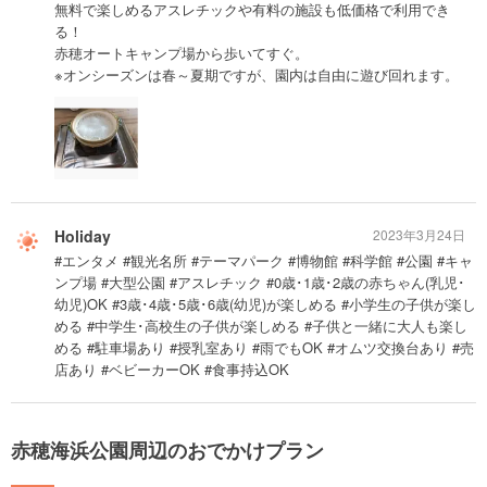
無料で楽しめるアスレチックや有料の施設も低価格で利用でき
る！
赤穂オートキャンプ場から歩いてすぐ。
※オンシーズンは春～夏期ですが、園内は自由に遊び回れます。
Holiday
2023年3月24日
#エンタメ #観光名所 #テーマパーク #博物館 #科学館 #公園 #キャ
ンプ場 #大型公園 #アスレチック #0歳･1歳･2歳の赤ちゃん(乳児･
幼児)OK #3歳･4歳･5歳･6歳(幼児)が楽しめる #小学生の子供が楽し
める #中学生･高校生の子供が楽しめる #子供と一緒に大人も楽し
める #駐車場あり #授乳室あり #雨でもOK #オムツ交換台あり #売
店あり #ベビーカーOK #食事持込OK
赤穂海浜公園周辺のおでかけプラン