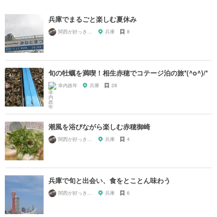
兵庫でまるごと楽しむ夏休み
関西が好っきゃねん
兵庫
8
旬の牡蠣を満喫！相生赤穂でコテージ泊の旅*(^o^)/*
幸内政年
兵庫
28
潮風を浴びながら楽しむ赤穂御崎
関西が好っきゃねん
兵庫
4
兵庫で旬と出会い、食をとことん味わう
関西が好っきゃねん
兵庫
6