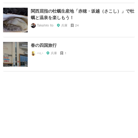
関西屈指の牡蠣生産地「赤穂・坂越（さこし）」で牡
蠣と温泉を楽しもう！
Takahiro Ito
兵庫
24
春の四国旅行
ぺい
兵庫
1