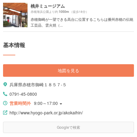
桃井ミュージアム
1050m
赤穂海浜公園より約
（徒歩18分）
赤穂御崎が一望できる高台に位置するこちらは播州赤穂の伝統
工芸品、雲火焼（...
基本情報
地図を見る
兵庫県赤穂市御崎１８５７-５
0791-45-0800
営業時間外
9:00～17:00
http://www.hyogo-park.or.jp/akokaihin/
Googleで検索