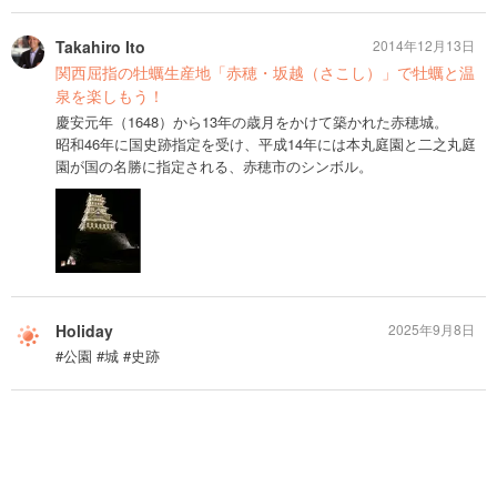
Takahiro Ito
2014年12月13日
関西屈指の牡蠣生産地「赤穂・坂越（さこし）」で牡蠣と温
泉を楽しもう！
慶安元年（1648）から13年の歳月をかけて築かれた赤穂城。
昭和46年に国史跡指定を受け、平成14年には本丸庭園と二之丸庭
園が国の名勝に指定される、赤穂市のシンボル。
Holiday
2025年9月8日
#公園 #城 #史跡