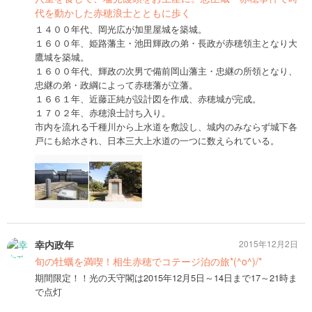
代を動かした赤穂浪士とともに歩く
１４００年代、岡光広が加里屋城を築城。
１６００年、姫路藩主・池田輝政の弟・長政が赤穂領主となり大
鷹城を築城。
１６００年代、輝政の次男で備前岡山藩主・忠継の所領となり、
忠継の弟・政綱によって赤穂藩が立藩。
１６６１年、近藤正純が設計図を作成、赤穂城が完成。
１７０２年、赤穂浪士討ち入り。
市内を流れる千種川から上水道を敷設し、城内のみならず城下各
戸にも給水され、日本三大上水道の一つに数えられている。
幸内政年
2015年12月2日
旬の牡蠣を満喫！相生赤穂でコテージ泊の旅*(^o^)/*
期間限定！！光の天守閣は2015年12月5日～14日まで17～21時ま
で点灯