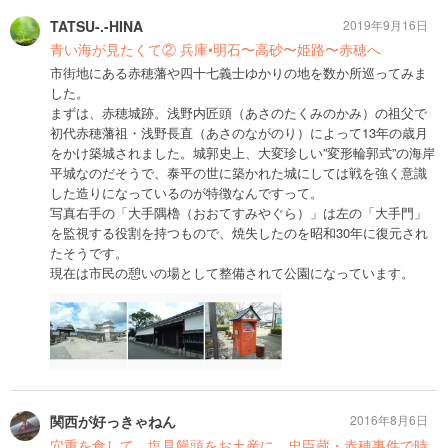
TATSU-.-HINA
2019年9月16日
青い海が見たくて② 兵庫•明石〜高砂〜姫路〜赤穂へ
市街地にある赤穂藩や四十七義士ゆかりの地を数か所巡ってみま
した。
まずは、赤穂城跡。浅野内匠頭（あさのたくみのかみ）の祖父で
初代赤穂藩祖・浅野長直（あさのながのり）によって13年の歳月
をかけ築城されました。城郭史上、大変珍しい”変形輪郭式”の海岸
平城なのだそうで、泰平の世に築かれた城にしては戦を強く意識
した造りになっているのが特徴なんですって。
写真右手の「大手隅櫓（おおてすみやぐら）」は左の「大手門」
を監視する役割を持つもので、焼失したのを昭和30年に復元され
たそうです。
現在は市民の憩いの場として整備されて公園になっています。
関西が好っきゃねん
2016年8月6日
穴重を食して、塩見饅頭をお土産に。忠臣蔵・赤穂事件で時