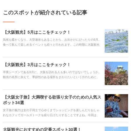
このスポットが紹介されている記事
【大阪観光】5月はここをチェック！
気候も暖かくなり、大型連休もあることから、お出かけにぴったりの5月。
食べて飲んで楽しめるイベントも続々と行われます。この時期に大阪観光
を計画するなら、ぜひプランの参考にしてみてください。
【大阪観光】3月はここをチェック！
卒業シーズンである3月に、大阪を訪れる人も多いのではないでしょうか。
観光の名所に加えて、季節性のある場所をまわりたいという方のために、
梅、いちご狩り、たまごサンドを楽しむことができるスポットをご紹介し
ます。
【大阪女子旅】大満喫する欲張り女子のための人気ス
ポット34選
女子旅の魅力は女の子同士で心ゆくまでショッピングを楽しんだりおしゃ
れなカフェでガールズトークを繰り広げたりすることですよね。今回は、
大阪を舞台にそんな女子旅にぴったりのスポットをジャンル別にご紹介し
ます。
大阪観光におすすめの定番スポット30選！