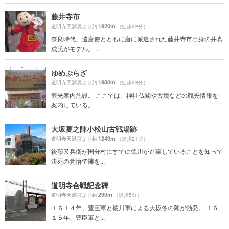
藤井寺市
1920m
道明寺天満宮より約
（徒歩32分）
奈良時代、遣唐使とともに唐に派遣された藤井寺市出身の井真
成氏がモデル。 ...
ゆめぷらざ
1980m
道明寺天満宮より約
（徒歩33分）
観光案内施設。 ここでは、神社仏閣や古墳などの観光情報を
案内している。
大坂夏之陣小松山古戦場跡
1240m
道明寺天満宮より約
（徒歩21分）
後藤又兵衛が国分村にすでに徳川が進軍していることを知って
決死の覚悟で陣を...
道明寺合戦記念碑
290m
道明寺天満宮より約
（徒歩5分）
１６１４年、豊臣軍と徳川軍による大坂冬の陣が勃発。 １６
１５年、豊臣軍と...