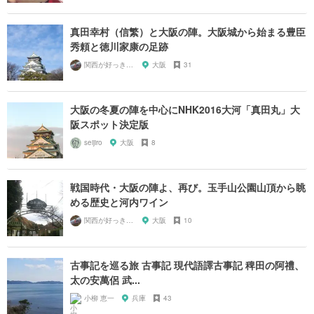
真田幸村（信繁）と大阪の陣。大阪城から始まる豊臣
秀頼と徳川家康の足跡
関西が好っきゃねん
大阪
31
大阪の冬夏の陣を中心にNHK2016大河「真田丸」大
阪スポット決定版
seijiro
大阪
8
戦国時代・大阪の陣よ、再び。玉手山公園山頂から眺
める歴史と河内ワイン
関西が好っきゃねん
大阪
10
古事記を巡る旅 古事記 現代語譯古事記 稗田の阿禮、
太の安萬侶 武...
小柳 恵一
兵庫
43