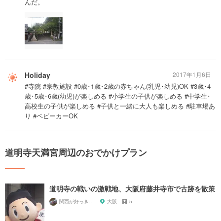
んだ。
Holiday
2017年1月6日
#寺院 #宗教施設 #0歳･1歳･2歳の赤ちゃん(乳児･幼児)OK #3歳･4
歳･5歳･6歳(幼児)が楽しめる #小学生の子供が楽しめる #中学生･
高校生の子供が楽しめる #子供と一緒に大人も楽しめる #駐車場あ
り #ベビーカーOK
道明寺天満宮周辺のおでかけプラン
道明寺の戦いの激戦地、大阪府藤井寺市で古跡を散策
関西が好っきゃねん
大阪
5