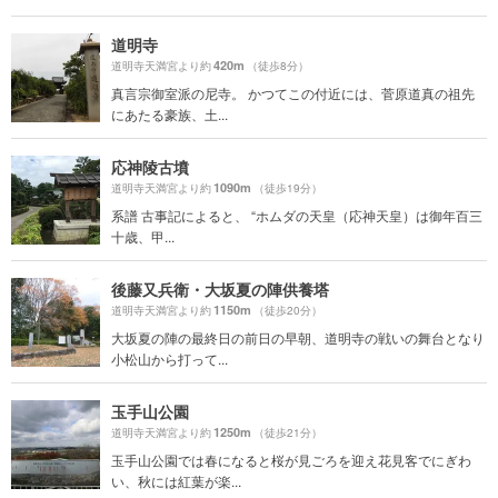
道明寺
420m
道明寺天満宮より約
（徒歩8分）
真言宗御室派の尼寺。 かつてこの付近には、菅原道真の祖先
にあたる豪族、土...
応神陵古墳
1090m
道明寺天満宮より約
（徒歩19分）
系譜 古事記によると、 “ホムダの天皇（応神天皇）は御年百三
十歳、甲...
後藤又兵衛・大坂夏の陣供養塔
1150m
道明寺天満宮より約
（徒歩20分）
大坂夏の陣の最終日の前日の早朝、道明寺の戦いの舞台となり
小松山から打って...
玉手山公園
1250m
道明寺天満宮より約
（徒歩21分）
玉手山公園では春になると桜が見ごろを迎え花見客でにぎわ
い、秋には紅葉が楽...