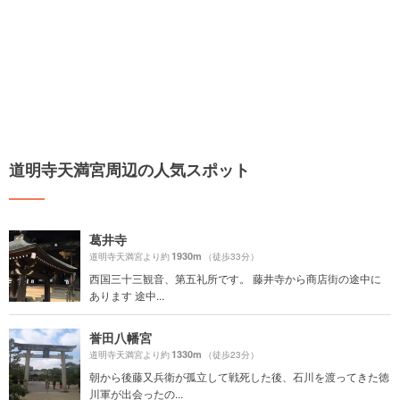
道明寺天満宮周辺の人気スポット
葛井寺
1930m
道明寺天満宮より約
（徒歩33分）
西国三十三観音、第五礼所です。 藤井寺から商店街の途中に
あります 途中...
誉田八幡宮
1330m
道明寺天満宮より約
（徒歩23分）
朝から後藤又兵衛が孤立して戦死した後、石川を渡ってきた徳
川軍が出会ったの...