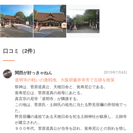
口コミ（2件）
関西が好っきゃねん
2015年7月4日
道明寺の戦いの激戦地、大阪府藤井寺市で古跡を散策
祭神は、菅原道真公、天穂日命と、覚寿尼公である。
覚寿尼公は、菅原道真の叔母にあたる。
真言宗の尼寺「道明寺」が隣接する。
この地は、菅原氏・土師氏の祖先に当たる野見宿禰の所領地でっ
た。
野見宿禰の遠祖である天穂日命を祀る土師神社が鎮座し、土師寺
が建立された。
９００年代、菅原道真公が当寺を訪れ、覚寿尼公との別れを惜し