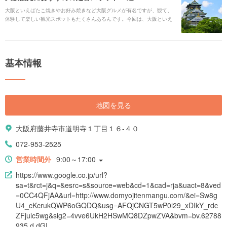
大阪といえばたこ焼きやお好み焼きなど大阪グルメが有名ですが、観て、
体験して楽しい観光スポットもたくさんあるんです。今回は、大阪といえ
ばここ！というような定番観光スポットを厳選してご紹介します。
基本情報
地図を見る
大阪府藤井寺市道明寺１丁目１６-４０
072-953-2525
営業時間外
9:00～17:00
https://www.google.co.jp/url?
sa=t&rct=j&q=&esrc=s&source=web&cd=1&cad=rja&uact=8&ved
=0CC4QFjAA&url=http://www.domyojitenmangu.com/&ei=Sw8g
U4_cKcrukQWP6oGQDQ&usg=AFQjCNGT5wP0l29_xDIkY_rdc
ZFjulc5wg&sig2=4vve6UkH2HSwMQ8DZpwZVA&bvm=bv.62788
935,d.dGI