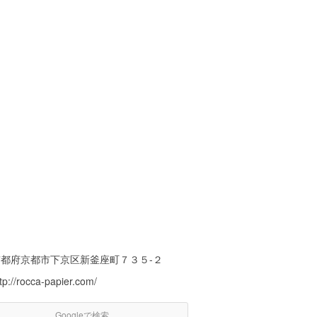
京都府京都市下京区新釜座町７３５-２
tp://rocca-papier.com/
Googleで検索