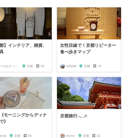
都】インテリア、雑貨、
女性目線で！京都リピーター
具
食べ歩きマップ
ヘーゼルナッツラテ
京都
20
teriyaki
京都
15
《モーニングからディナ
京都旅行‎𓂃 𓈒𓏸
で》
ianca
京都
66
tsuna.
京都
22