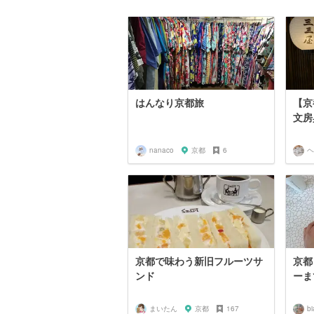
はんなり京都旅
【京
文房
nanaco
京都
6
京都で味わう新旧フルーツサ
京都
ンド
ーま
まいたん
京都
167
b