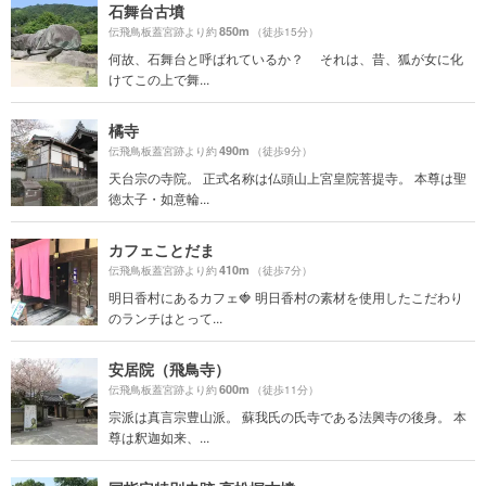
石舞台古墳
850m
伝飛鳥板蓋宮跡より約
（徒歩15分）
何故、石舞台と呼ばれているか？ それは、昔、狐が女に化
けてこの上で舞...
橘寺
490m
伝飛鳥板蓋宮跡より約
（徒歩9分）
天台宗の寺院。 正式名称は仏頭山上宮皇院菩提寺。 本尊は聖
徳太子・如意輪...
カフェことだま
410m
伝飛鳥板蓋宮跡より約
（徒歩7分）
明日香村にあるカフェ🍓 明日香村の素材を使用したこだわり
のランチはとって...
安居院（飛鳥寺）
600m
伝飛鳥板蓋宮跡より約
（徒歩11分）
宗派は真言宗豊山派。 蘇我氏の氏寺である法興寺の後身。 本
尊は釈迦如来、...