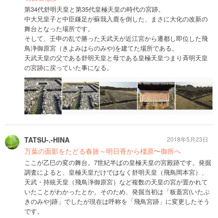
第34代舒明天皇と第35代皇極天皇の時代の宮跡。
中大兄皇子と中臣鎌足が蘇我入鹿を倒した、まさに大化の改新の
舞台となった場所です。
そして、壬申の乱で勝った天武天が近江宮から遷都し即位した飛
鳥浄御原宮（きよみはらのみや)を建てた場所である。
天武天皇の父である舒明天皇と母である皇極天皇つまり斉明天皇
の宮跡に戻っていた事になる。
TATSU-.-HINA
2018年5月23日
万葉の面影をたどる春旅～明日香から橿原〜御所へ
ここが乙巳の変の舞台。7世紀半ばの皇極天皇の宮殿跡です。発掘
調査によると、皇極天皇だけではなく舒明天皇（飛鳥岡本宮）、
天武・持統天皇（飛鳥浄御原宮）など複数の天皇の宮が置かれて
いたことがわかったとか。そのため、発掘当初は「板蓋宮(いたぶ
きのみや)跡」でしたが現在は呼称を「飛鳥宮跡」に変更したそう
です。