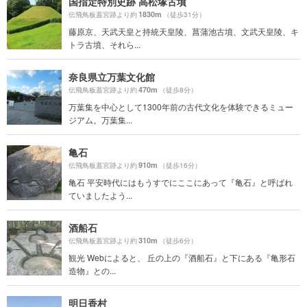
国指定特別史跡 高松塚古墳
1830m
伝飛鳥板蓋宮跡より約
（徒歩31分）
藤原京、天武天皇と持統天皇陵、菖蒲池古墳、文武天皇陵、キ
トラ古墳、それら...
奈良県立万葉文化館
470m
伝飛鳥板蓋宮跡より約
（徒歩8分）
万葉集を中心として1300年前の古代文化を体験できるミュー
ジアム。万葉集...
亀石
910m
伝飛鳥板蓋宮跡より約
（徒歩16分）
亀石 平安時代にはもうすでにここにあって『亀石』と呼ばれ
ていましたよう...
酒船石
310m
伝飛鳥板蓋宮跡より約
（徒歩6分）
観光 Webによると、 丘の上の『酒船石』と下にある『亀形石
造物』との...
明日香村