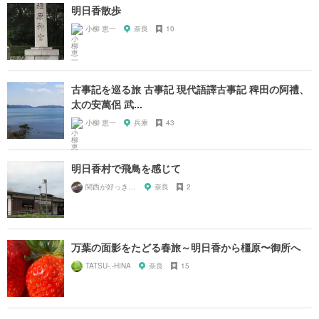
明日香散歩
小柳 恵一
奈良
10
古事記を巡る旅 古事記 現代語譯古事記 稗田の阿禮、
太の安萬侶 武...
小柳 恵一
兵庫
43
明日香村で飛鳥を感じて
関西が好っきゃねん
奈良
2
万葉の面影をたどる春旅～明日香から橿原〜御所へ
TATSU-.-HINA
奈良
15