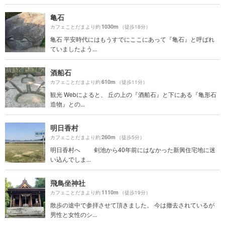
亀石
1030m
カフェことだまより約
（徒歩18分）
亀石 平安時代にはもうすでにここにあって『亀石』と呼ばれ
ていましたよう...
酒船石
610m
カフェことだまより約
（徒歩11分）
観光 Webによると、 丘の上の『酒船石』と下にある『亀形石
造物』との...
明日香村
260m
カフェことだまより約
（徒歩5分）
明日香村へ 剣池から40年前にはなかった新興住宅地に迷
い込んでしま...
飛鳥坐神社
1110m
カフェことだまより約
（徒歩19分）
散歩の途中で参拝させて頂きました。 今は撤去されているが
男性と女性のシ...