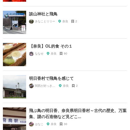
談山神社と飛鳥
きなことリリー
奈良
2
【奈良】OL的食 その１
ななせ
奈良
90
明日香村で飛鳥を感じて
関西が好っきゃねん
奈良
2
飛ぶ鳥の明日香、奈良県明日香村～古代の歴史、万葉
集、謎の石造物など見どこ...
はなこ
奈良
30