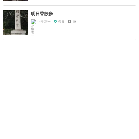
明日香散歩
小柳 恵一
奈良
10