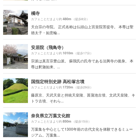
橘寺
480m
カフェことだまより約
（徒歩8分）
天台宗の寺院。 正式名称は仏頭山上宮皇院菩提寺。 本尊は聖
徳太子・如意輪...
安居院（飛鳥寺）
1010m
カフェことだまより約
（徒歩17分）
宗派は真言宗豊山派。 蘇我氏の氏寺である法興寺の後身。 本
尊は釈迦如来、...
国指定特別史跡 高松塚古墳
1720m
カフェことだまより約
（徒歩29分）
藤原京、天武天皇と持統天皇陵、菖蒲池古墳、文武天皇陵、キ
トラ古墳、それら...
奈良県立万葉文化館
850m
カフェことだまより約
（徒歩15分）
万葉集を中心として1300年前の古代文化を体験できるミュー
ジアム。万葉集...