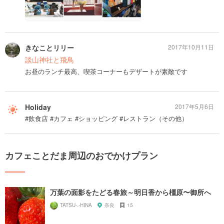
きなことリリー
2017年10月11日
談山神社と飛鳥
お昼のランチ最高、喫茶コーナーもデザートが素敵です
Holiday
2017年5月6日
#飲食店 #カフェ #ショッピング #レストラン（その他）
カフェことだま周辺のおでかけプラン
万葉の面影をたどる春旅～明日香から橿原〜御所へ
TATSU-.-HINA
奈良
15