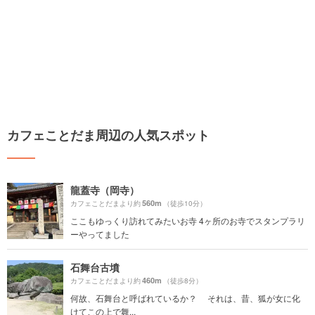
カフェことだま周辺の人気スポット
龍蓋寺（岡寺）
560m
カフェことだまより約
（徒歩10分）
ここもゆっくり訪れてみたいお寺 4ヶ所のお寺でスタンプラリ
ーやってました
石舞台古墳
460m
カフェことだまより約
（徒歩8分）
何故、石舞台と呼ばれているか？ それは、昔、狐が女に化
けてこの上で舞...