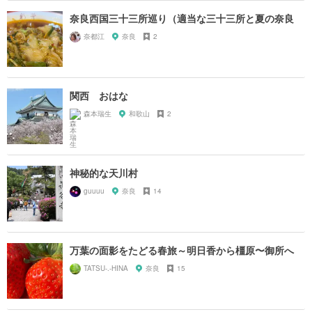
奈良西国三十三所巡り（適当な三十三所と夏の奈良
奈都江
奈良
2
関西 おはな
森本瑞生
和歌山
2
神秘的な天川村
guuuu
奈良
14
万葉の面影をたどる春旅～明日香から橿原〜御所へ
TATSU-.-HINA
奈良
15