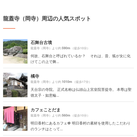
龍蓋寺（岡寺）周辺の人気スポット
石舞台古墳
590m
龍蓋寺（岡寺）より約
（徒歩10分）
何故、石舞台と呼ばれているか？ それは、昔、狐が女に化
けてこの上で舞...
橘寺
1010m
龍蓋寺（岡寺）より約
（徒歩17分）
天台宗の寺院。 正式名称は仏頭山上宮皇院菩提寺。 本尊は聖
徳太子・如意輪...
カフェことだま
560m
龍蓋寺（岡寺）より約
（徒歩10分）
明日香村にあるカフェ🍓 明日香村の素材を使用したこだわり
のランチはとって...