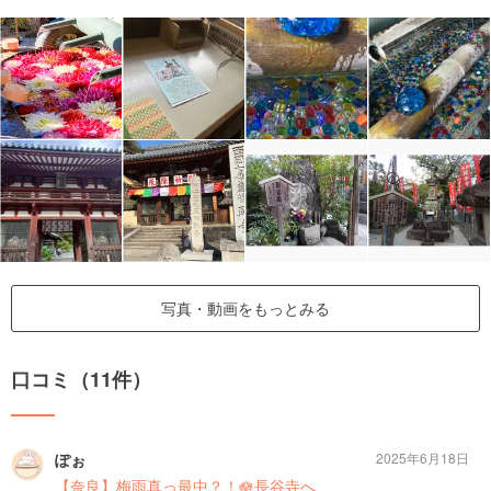
写真・動画をもっとみる
口コミ（11件）
ぽぉ
2025年6月18日
【奈良】梅雨真っ最中？！🪷長谷寺へ