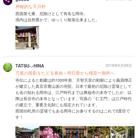
神秘的な天川村
西国第七番、厄除けとして有名な岡寺。
境内は自然豊かで、ゆっくり散策出来ました。
TATSU-.-HINA
2018年5月29日
万葉の面影をたどる春旅～明日香から橿原〜御所へ
寺伝によると創建は約1300年前、天智天皇の勅願により義淵僧正
が建立した真言宗豊山派の寺院。日本で最初の厄除け霊場として
も名の知れる岡寺は、江戸時代までは興福寺の末寺でしたが、以
降は長谷寺の末寺となっています。写真の「仁王門」は江戸時代
の建立で、重要文化財にも指定されています。
西国33札所の霊場でもある岡寺にお参りするのはこれで2度目で
す！