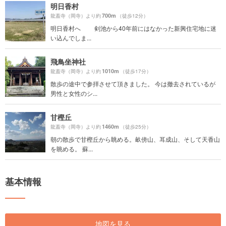
明日香村
700m
龍蓋寺（岡寺）より約
（徒歩12分）
明日香村へ 剣池から40年前にはなかった新興住宅地に迷
い込んでしま...
飛鳥坐神社
1010m
龍蓋寺（岡寺）より約
（徒歩17分）
散歩の途中で参拝させて頂きました。 今は撤去されているが
男性と女性のシ...
甘樫丘
1460m
龍蓋寺（岡寺）より約
（徒歩25分）
朝の散歩で甘樫丘から眺める。畝傍山、耳成山、そして天香山
を眺める。 蘇...
基本情報
地図を見る