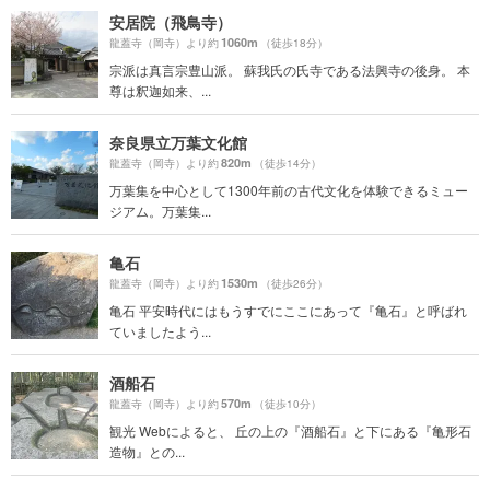
安居院（飛鳥寺）
1060m
龍蓋寺（岡寺）より約
（徒歩18分）
宗派は真言宗豊山派。 蘇我氏の氏寺である法興寺の後身。 本
尊は釈迦如来、...
奈良県立万葉文化館
820m
龍蓋寺（岡寺）より約
（徒歩14分）
万葉集を中心として1300年前の古代文化を体験できるミュー
ジアム。万葉集...
亀石
1530m
龍蓋寺（岡寺）より約
（徒歩26分）
亀石 平安時代にはもうすでにここにあって『亀石』と呼ばれ
ていましたよう...
酒船石
570m
龍蓋寺（岡寺）より約
（徒歩10分）
観光 Webによると、 丘の上の『酒船石』と下にある『亀形石
造物』との...