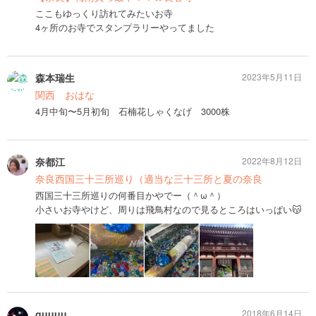
ここもゆっくり訪れてみたいお寺
4ヶ所のお寺でスタンプラリーやってました
森本瑞生
2023年5月11日
関西 おはな
4月中旬〜5月初旬 石楠花しゃくなげ 3000株
奈都江
2022年8月12日
奈良西国三十三所巡り（適当な三十三所と夏の奈良
西国三十三所巡りの何番目かやでー（＾ω＾）
小さいお寺やけど、周りは飛鳥村なので見るところはいっぱい😽
guuuu
2018年6月14日