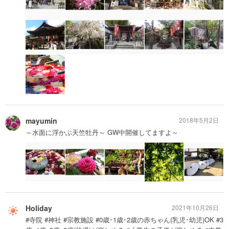
mayumin
2018年5月2日
～水面に浮かぶ天竺牡丹～ GW中開催してますよ～
Holiday
2021年10月26日
#寺院 #神社 #宗教施設 #0歳･1歳･2歳の赤ちゃん(乳児･幼児)OK #3