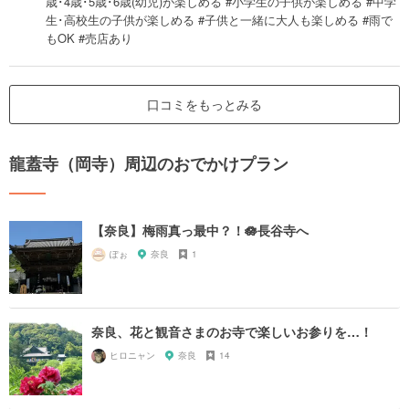
歳･4歳･5歳･6歳(幼児)が楽しめる #小学生の子供が楽しめる #中学
生･高校生の子供が楽しめる #子供と一緒に大人も楽しめる #雨で
もOK #売店あり
口コミをもっとみる
龍蓋寺（岡寺）周辺のおでかけプラン
【奈良】梅雨真っ最中？！🪷長谷寺へ
ぽぉ
奈良
1
奈良、花と観音さまのお寺で楽しいお参りを…！
ヒロニャン
奈良
14