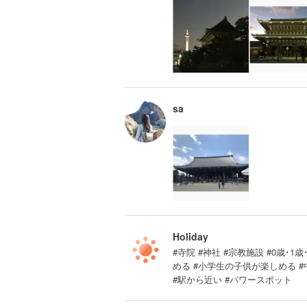
sa
Holiday
#寺院 #神社 #宗教施設 #0歳･1歳
める #小学生の子供が楽しめる 
#駅から近い #パワースポット