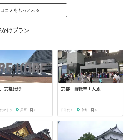
口コミをもっとみる
でかけプラン
、京都旅行
京都 自転車１人旅
だめまさ
兵庫
2
たく
京都
0