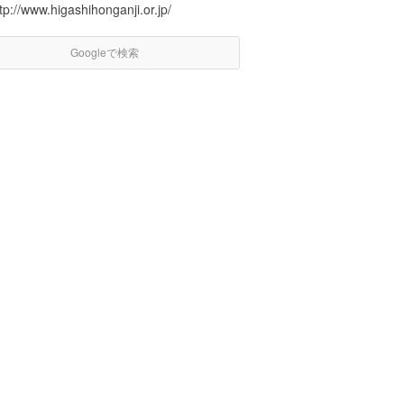
tp://www.higashihonganji.or.jp/
Googleで検索