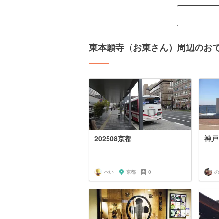
東本願寺（お東さん）周辺のお
202508京都
神戸
ぺい
京都
0
の