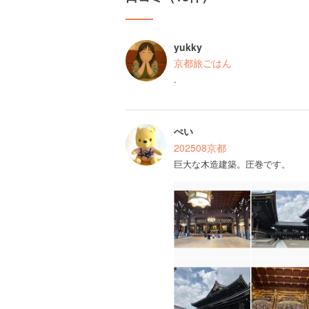
yukky
京都旅ごはん
.
ぺい
202508京都
巨大な木造建築。圧巻です。