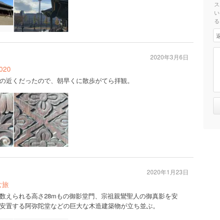
ス
い
る
2020年3月6日
20
の近くだったので、朝早くに散歩がてら拝観。
2020年1月23日
む旅
数えられる高さ28mもの御影堂門、宗祖親鸞聖人の御真影を安
安置する阿弥陀堂などの巨大な木造建築物が立ち並ぶ。