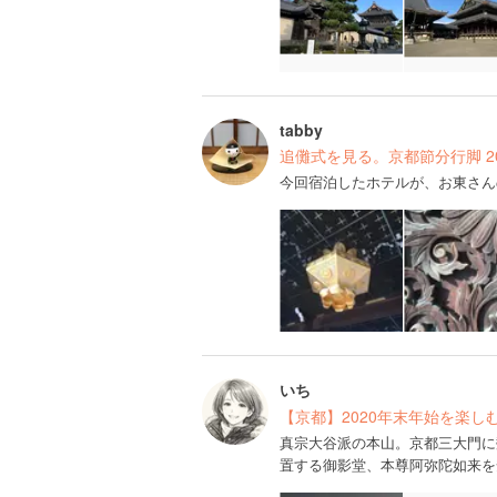
tabby
追儺式を見る。京都節分行脚 20
今回宿泊したホテルが、お東さん
いち
【京都】2020年末年始を楽し
真宗大谷派の本山。京都三大門に
置する御影堂、本尊阿弥陀如来を