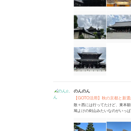
のんのん
【GOTO活用】秋の京都と新
散々西には行ってたけど、東本願
鳩よけの剣山みたいなのがいっぱ