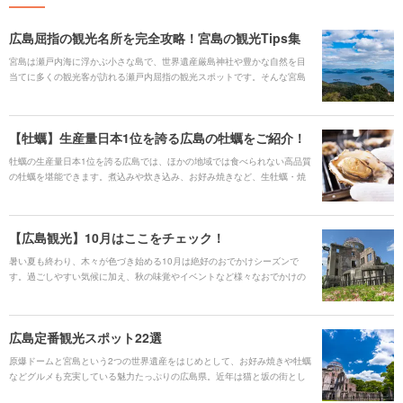
広島屈指の観光名所を完全攻略！宮島の観光Tips集
宮島は瀬戸内海に浮かぶ小さな島で、世界遺産厳島神社や豊かな自然を目
当てに多くの観光客が訪れる瀬戸内屈指の観光スポットです。そんな宮島
を訪れる際に知っておくべき情報、気をつけるべきポイントをHoliday編集
部が調査しました。これを参考に旅行のプランを練ってみてくださいね！
【牡蠣】生産量日本1位を誇る広島の牡蠣をご紹介！
牡蠣の生産量日本1位を誇る広島では、ほかの地域では食べられない高品質
の牡蠣を堪能できます。煮込みや炊き込み、お好み焼きなど、生牡蠣・焼
き牡蠣以外の調理方法で味わえるのも広島の魅力でしょう。現地の飲食店
で味わうのも良いですが、弁当としてお土産にテイクアウトするのもおす
すめです。こちらでは、広島の牡蠣の特徴やおすすめの料理、人気のお店
【広島観光】10月はここをチェック！
などを紹介していきます。
暑い夏も終わり、木々が色づき始める10月は絶好のおでかけシーズンで
す。過ごしやすい気候に加え、秋の味覚やイベントなど様々なおでかけの
機会がある時期。アウトドアやスポーツにも最適なシーズンです。今回
は、広島ならではの秋の楽しみ方をご紹介します。
広島定番観光スポット22選
原爆ドームと宮島という2つの世界遺産をはじめとして、お好み焼きや牡蠣
などグルメも充実している魅力たっぷりの広島県。近年は猫と坂の街とし
て親しまれる尾道、ウサギ島と呼ばれる大久野島なども話題となり、多く