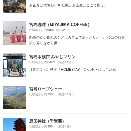
お正月は大賑わい🎍 牡蠣とお土産はここで揃う。
宮島珈琲（MIYAJIMA COFFEE）
90m
牡蠣屋より約
（徒歩2分）
怒涛の食い倒れのシメはカフェでまったりと、、 今回の旅を
振り返りながら優...
宮島水族館 みやじマリン
640m
牡蠣屋より約
（徒歩11分）
【長尾くん】映画「HOMESTAY」ロケ地 ・はつこい庵
宮島ロープウェー
750m
牡蠣屋より約
（徒歩13分）
・
豊国神社（千畳閣）
190m
牡蠣屋より約
（徒歩4分）