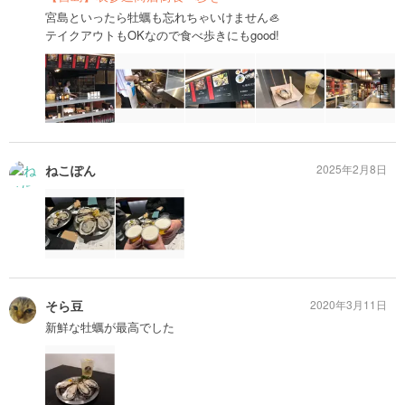
宮島といったら牡蠣も忘れちゃいけません🦪
テイクアウトもOKなので食べ歩きにもgood!
ねこぽん
2025年2月8日
そら豆
2020年3月11日
新鮮な牡蠣が最高でした