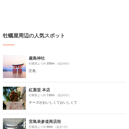
牡蠣屋周辺の人気スポット
厳島神社
330m
牡蠣屋より約
（徒歩6分）
圧巻。
紅葉堂 本店
130m
牡蠣屋より約
（徒歩3分）
チーズがおいしくておいしくて
宮島表参道商店街
60m
牡蠣屋より約
（徒歩1分）