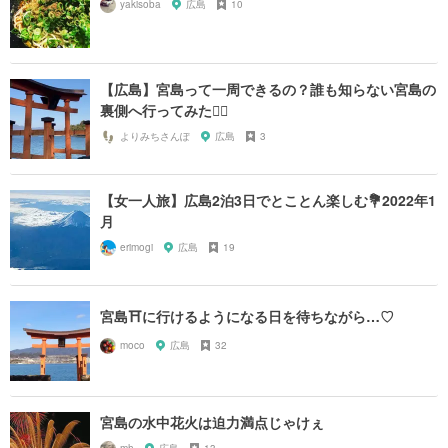
yakisoba
広島
10
【広島】宮島って一周できるの？誰も知らない宮島の
裏側へ行ってみた🚴‍♂️
よりみちさんぽ
広島
3
【女一人旅】広島2泊3日でとことん楽しむ💐2022年1
月
erimogi
広島
19
宮島⛩に行けるようになる日を待ちながら…♡
moco
広島
32
宮島の水中花火は迫力満点じゃけぇ