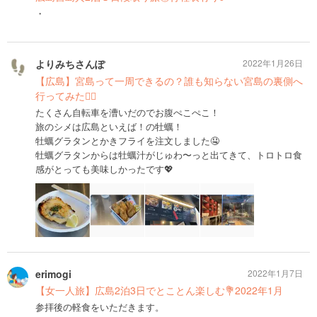
・
よりみちさんぽ
2022年1月26日
【広島】宮島って一周できるの？誰も知らない宮島の裏側へ
行ってみた🚴‍♂️
たくさん自転車を漕いだのでお腹ぺこぺこ！
旅のシメは広島といえば！の牡蠣！
牡蠣グラタンとかきフライを注文しました🤤
牡蠣グラタンからは牡蠣汁がじゅわ〜っと出てきて、トロトロ食
感がとっても美味しかったです💖
erimogi
2022年1月7日
【女一人旅】広島2泊3日でとことん楽しむ💐2022年1月
参拝後の軽食をいただきます。