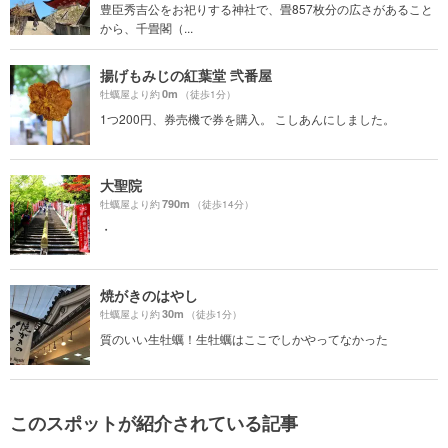
豊臣秀吉公をお祀りする神社で、畳857枚分の広さがあること
から、千畳閣（...
揚げもみじの紅葉堂 弐番屋
0m
牡蠣屋より約
（徒歩1分）
1つ200円、券売機で券を購入。 こしあんにしました。
大聖院
790m
牡蠣屋より約
（徒歩14分）
・
焼がきのはやし
30m
牡蠣屋より約
（徒歩1分）
質のいい生牡蠣！生牡蠣はここでしかやってなかった
このスポットが紹介されている記事