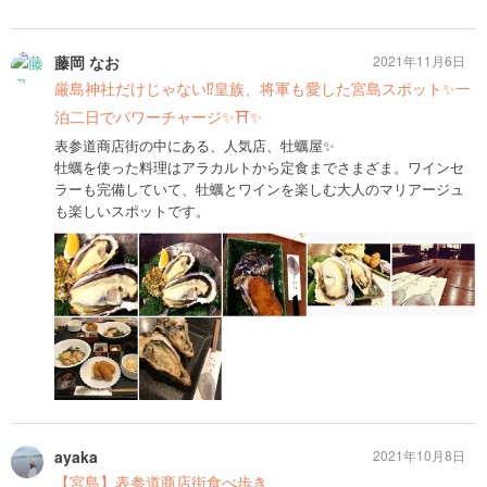
藤岡 なお
2021年11月6日
厳島神社だけじゃない⁉️皇族、将軍も愛した宮島スポット✨一
泊二日でパワーチャージ✨⛩✨
表参道商店街の中にある、人気店、牡蠣屋✨
牡蠣を使った料理はアラカルトから定食までさまざま。ワインセ
ラーも完備していて、牡蠣とワインを楽しむ大人のマリアージュ
も楽しいスポットです。
ayaka
2021年10月8日
【宮島】表参道商店街食べ歩き