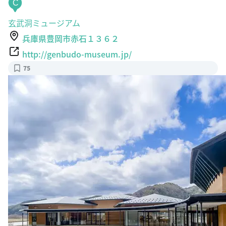
C
玄武洞ミュージアム
兵庫県豊岡市赤石１３６２
http://genbudo-museum.jp/
75