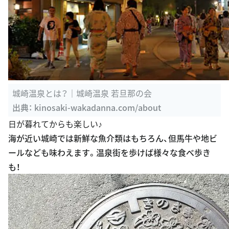
城崎温泉とは？｜城崎温泉 若旦那の会
出典：
kinosaki-wakadanna.com/about
日が暮れてからも楽しい♪
海が近い城崎では新鮮な魚介類はもちろん、但馬牛や地ビ
ールなども味わえます。温泉街を歩けば様々な食べ歩き
も！