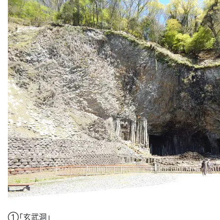
①「玄武洞」