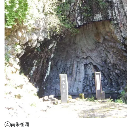
④南朱雀洞