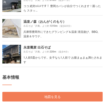
出石そば「沢庵」より約
（徒歩11分）
ココ 絶対ｫｽｽﾒです！ 豊岡カバンが自分でつくれます！困った
ら スタッ...
温楽ノ森（おんがくのもり）
1310m
出石そば「沢庵」より約
（徒歩22分）
兵庫県豊岡市にできたグランピング＆温泉 清流遊び、BBQ、
温泉＆サウナ、
永楽蕎麦 出石そば
220m
出石そば「沢庵」より約
（徒歩4分）
1人前5皿からです。女子なら1人前で お腹まぁまぁ満たされま
す
基本情報
地図を見る