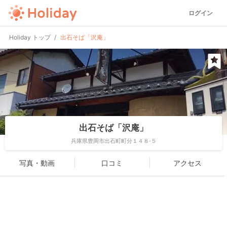
ログイン
Holiday トップ
出石そば「沢庵」
出石そば「沢庵」
兵庫県豊岡市出石町町分１４８-５
写真・動画
口コミ
アクセス