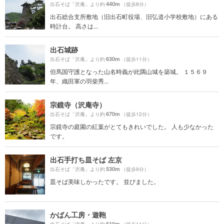
440m
出石そば「沢庵」より約
（徒歩8分）
出石総合支所敷地（旧出石町役場、旧弘道小学校敷地）にある
時計台。 高さは...
出石城跡
630m
出石そば「沢庵」より約
（徒歩11分）
但馬国守護となった山名時義が此隅山城を築城。 １５６９
年、織田軍の羽柴秀...
宗鏡寺（沢庵寺）
670m
出石そば「沢庵」より約
（徒歩12分）
宗鏡寺の庭園の紅葉がとてもきれいでした。 人も少なかった
です。
出石手打ち皿そば 左京
530m
出石そば「沢庵」より約
（徒歩9分）
皿そば美味しかったです。 並びました。
かばん工房・遊鞄
610m