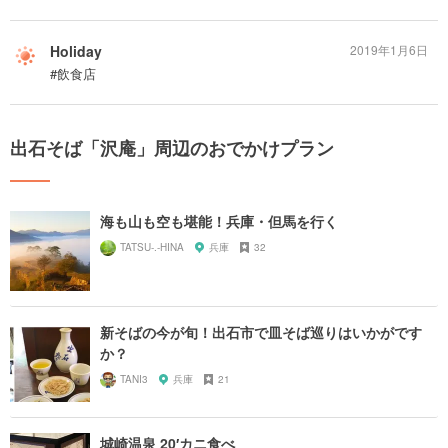
Holiday
2019年1月6日
#飲食店
出石そば「沢庵」周辺のおでかけプラン
海も山も空も堪能！兵庫・但馬を行く
TATSU-.-HINA
兵庫
32
新そばの今が旬！出石市で皿そば巡りはいかがです
か？
TANI3
兵庫
21
城崎温泉 20′カニ食べ