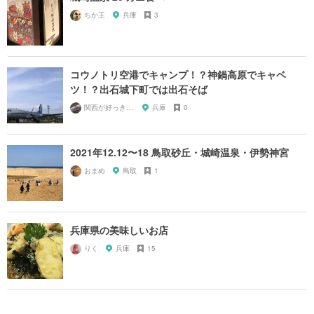
ちか王
兵庫
3
コウノトリ空港でキャンプ！？神鍋高原でキャベ
ツ！？出石城下町では出石そば
関西が好っきゃねん
兵庫
0
2021年12.12〜18 鳥取砂丘・城崎温泉・伊勢神宮
おまめ
鳥取
1
兵庫県の美味しいお店
りく
兵庫
15