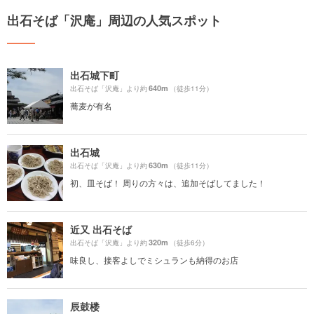
出石そば「沢庵」周辺の人気スポット
出石城下町
640m
出石そば「沢庵」より約
（徒歩11分）
蕎麦が有名
出石城
630m
出石そば「沢庵」より約
（徒歩11分）
初、皿そば！ 周りの方々は、追加そばしてました！
近又 出石そば
320m
出石そば「沢庵」より約
（徒歩6分）
味良し、接客よしでミシュランも納得のお店
辰鼓楼