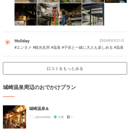
Holiday
2024年6月21日
#エンタメ #観光名所 #温泉 #子供と一緒に大人も楽しめる #温泉
口コミをもっとみる
城崎温泉周辺のおでかけプラン
城崎温泉♨️
zykmz2hkkv
兵庫
1