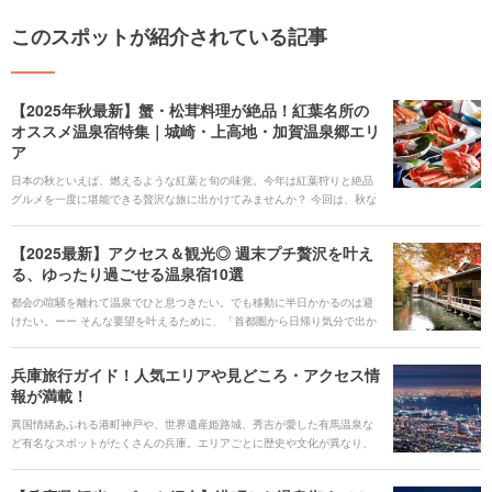
このスポットが紹介されている記事
【2025年秋最新】蟹・松茸料理が絶品！紅葉名所の
オススメ温泉宿特集｜城崎・上高地・加賀温泉郷エリ
ア
日本の秋といえば、燃えるような紅葉と旬の味覚。今年は紅葉狩りと絶品
グルメを一度に堪能できる贅沢な旅に出かけてみませんか？ 今回は、秋な
らではの景色と蟹や松茸などの贅沢な旬の味覚が楽しめる「城崎温泉、上
高地・木曽路、加賀温泉郷」のオススメ宿と観光スポットをご紹介。蟹の
【2025最新】アクセス＆観光◎ 週末プチ贅沢を叶え
甘さや松茸の香りに包まれて、心も体も満たされる特別なひとときを過ご
る、ゆったり過ごせる温泉宿10選
しましょう。 気になる宿を見つけたら、心からおすすめできる宿泊施設の
みをご紹介するホテル・旅館の宿泊予約サービス<b><u>[Relux(リラック
都会の喧騒を離れて温泉でひと息つきたい。でも移動に半日かかるのは避
ス)](https://rlx.jp/)</u></b>で予約しましょう。 提供：KDDI株式会社
けたい。ーー そんな要望を叶えるために、「首都圏から日帰り気分で出か
けられる箱根・草津」、「中部圏からふらりと訪ねられる下呂・犬山」
「関西圏からアクセス抜群の有馬・城崎」など、観光スポットも近く、主
兵庫旅行ガイド！人気エリアや見どころ・アクセス情
要な都市から足を運びやすい温泉地の宿を厳選しました。 客室露天で渓谷
報が満載！
を独占できるラグジュアリー旅館から、歴史情緒あふれる老舗までライン
アップは多彩。週末の小旅行や連休のリフレッシュ旅に、次の温泉ステイ
異国情緒あふれる港町神戸や、世界遺産姫路城、秀吉が愛した有馬温泉な
を計画してみませんか。 気になる宿を見つけたら、心からおすすめできる
ど有名なスポットがたくさんの兵庫。エリアごとに歴史や文化が異なり、
宿泊施設のみをご紹介するホテル・旅館の宿泊予約サービス<b><u>
それぞれに楽しむことができます。 今回は、魅力あふれる兵庫の旅の見ど
[Relux(リラックス)](https://rlx.jp/)</u></b>で予約しましょう。 提供：
ころや絶対に訪れたい人気の観光スポット・ご当地グルメ・アクセス情
KDDI株式会社