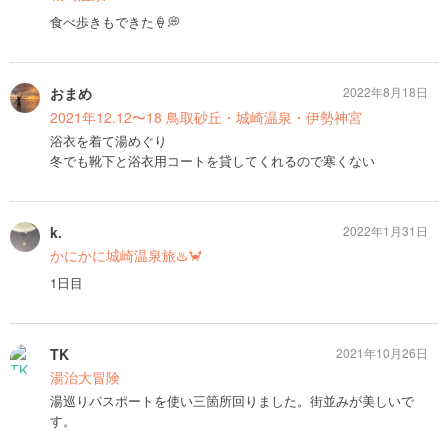
食べ歩きもできた🍦💭
おまめ
2022年8月18日
2021年12.12〜18 鳥取砂丘・城崎温泉・伊勢神宮
浴衣を着て湯めぐり
冬でも靴下と浴衣用コートを貸してくれるので寒くない
k.
2022年1月31日
かにかに城崎温泉旅♨️🦀
1日目
TK
2021年10月26日
湯治大冒険
湯巡りパスポートを使い三箇所回りました。街並みが美しいで
す。