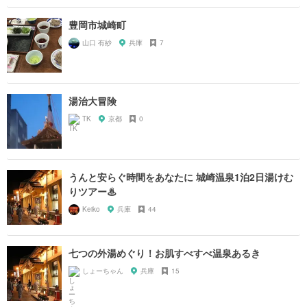
豊岡市城崎町
山口 有紗
兵庫
7
湯治大冒険
TK
京都
0
うんと安らぐ時間をあなたに 城崎温泉1泊2日湯けむ
りツアー♨
Keiko
兵庫
44
七つの外湯めぐり！お肌すべすべ温泉あるき
しょーちゃん
兵庫
15