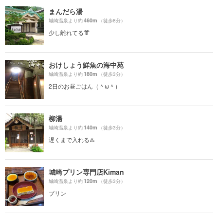
まんだら湯
460m
城崎温泉より約
（徒歩8分）
少し離れてる👘
おけしょう鮮魚の海中苑
180m
城崎温泉より約
（徒歩3分）
2日のお昼ごはん（＾ω＾）
柳湯
140m
城崎温泉より約
（徒歩3分）
遅くまで入れる♨️
城崎プリン専門店Kiman
120m
城崎温泉より約
（徒歩3分）
プリン