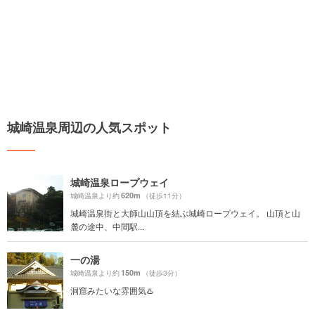
城崎温泉周辺の人気スポット
城崎温泉ロープウェイ
620m
城崎温泉より約
（徒歩11分）
城崎温泉街と大師山山頂を結ぶ城崎ロープウェイ。 山頂と山
麓の途中、中間駅...
一の湯
150m
城崎温泉より約
（徒歩3分）
洞窟みたいな雰囲気♨️