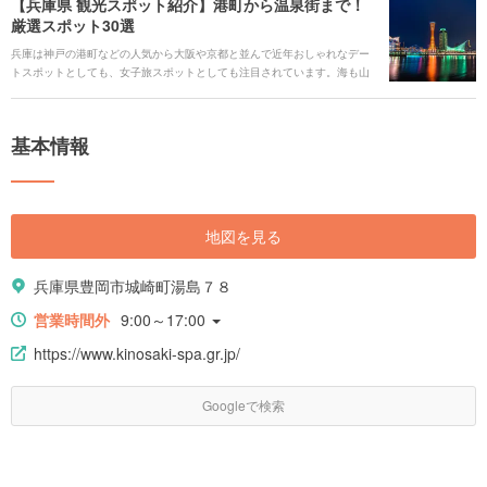
【兵庫県 観光スポット紹介】港町から温泉街まで！
報・ホテルなどをまとめてご紹介します。
厳選スポット30選
兵庫は神戸の港町などの人気から大阪や京都と並んで近年おしゃれなデー
トスポットとしても、女子旅スポットとしても注目されています。海も山
もあるので、エリアごとの特色も満載です。今回はそんな兵庫の神戸だけ
でない魅力を定番からカップルでのデート、子どもとの旅行、とっておき
のグルメまでカテゴリーごとにとっておきをまとめた完全版としてご紹介
基本情報
します。
地図を見る
兵庫県豊岡市城崎町湯島７８
営業時間外
9:00～17:00
https://www.kinosaki-spa.gr.jp/
Googleで検索