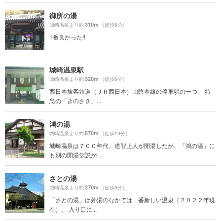
御所の湯
310m
城崎温泉より約
（徒歩6分）
1番良かった!!
城崎温泉駅
320m
城崎温泉より約
（徒歩6分）
西日本旅客鉄道（ＪＲ西日本）山陰本線の停車駅の一つ。 特
急の「きのさき」...
鴻の湯
570m
城崎温泉より約
（徒歩10分）
城崎温泉は７００年代、道智上人が開湯したが、「鴻の湯」に
も別の開湯伝説が...
さとの湯
270m
城崎温泉より約
（徒歩5分）
「さとの湯」は外湯のなかでは一番新しい温泉（２０２２年現
在）。 入り口に...