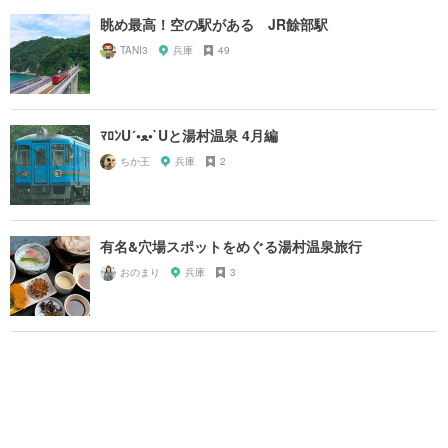
眺め最高！空の駅がある JR餘部駅
TANI3
兵庫
49
ﾏﾛﾝU´•ﻌ•`Uと湯村温泉 4月編
ちか王
兵庫
2
有名&穴場スポットをめぐる湯村温泉旅行
おのまり
兵庫
3