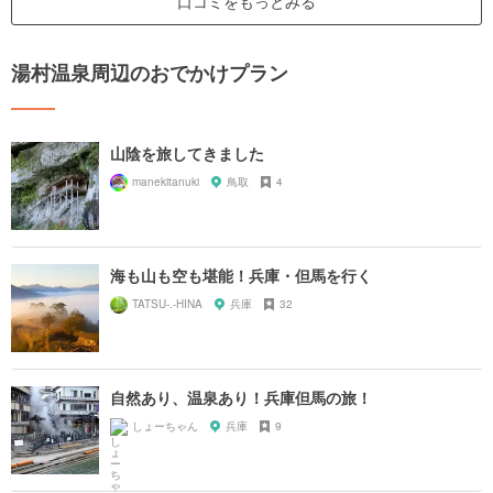
口コミをもっとみる
湯村温泉周辺のおでかけプラン
山陰を旅してきました
manekitanuki
鳥取
4
海も山も空も堪能！兵庫・但馬を行く
TATSU-.-HINA
兵庫
32
自然あり、温泉あり！兵庫但馬の旅！
しょーちゃん
兵庫
9