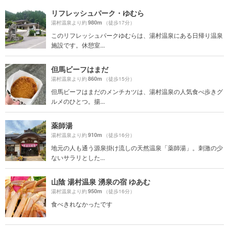
リフレッシュパーク・ゆむら
980m
湯村温泉より約
（徒歩17分）
このリフレッシュパークゆむらは、湯村温泉にある日帰り温泉
施設です。休憩室...
但馬ビーフはまだ
860m
湯村温泉より約
（徒歩15分）
但馬ビーフはまだのメンチカツは、湯村温泉の人気食べ歩きグ
ルメのひとつ。揚...
薬師湯
910m
湯村温泉より約
（徒歩16分）
地元の人も通う源泉掛け流しの天然温泉「薬師湯」。刺激の少
ないサラリとした...
山陰 湯村温泉 湧泉の宿 ゆあむ
950m
湯村温泉より約
（徒歩16分）
食べきれなかったです