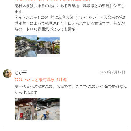
湯村温泉は兵庫県の北西にある温泉地。鳥取県との県境に位置し
ます。
今からおよそ1,200年前に慈覚大師（じかくだいし・天台宗の第3
世座主）によって発見されたと伝えられている古湯です。昔なが
らのレトロな雰囲気がとっても素敵！
ちか王
2021年4月17日
ﾏﾛﾝU´•ﻌ•`Uと湯村温泉 4月編
夢千代日記の湯村温泉。名湯です。ここで 温泉卵や 茹で野菜なん
かも作れます