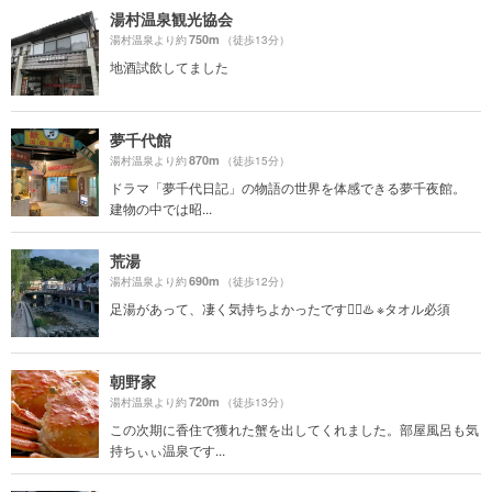
湯村温泉観光協会
750m
湯村温泉より約
（徒歩13分）
地酒試飲してました
夢千代館
870m
湯村温泉より約
（徒歩15分）
ドラマ「夢千代日記」の物語の世界を体感できる夢千夜館。
建物の中では昭...
荒湯
690m
湯村温泉より約
（徒歩12分）
足湯があって、凄く気持ちよかったです😮‍💨♨️ ※タオル必須
朝野家
720m
湯村温泉より約
（徒歩13分）
この次期に香住で獲れた蟹を出してくれました。部屋風呂も気
持ちぃぃ温泉です...