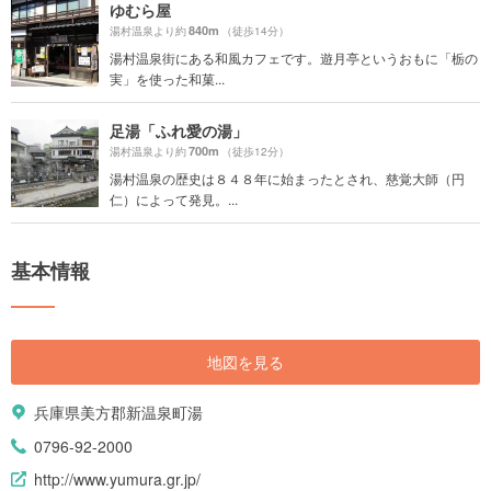
ゆむら屋
840m
湯村温泉より約
（徒歩14分）
湯村温泉街にある和風カフェです。遊月亭というおもに「栃の
実」を使った和菓...
足湯「ふれ愛の湯」
700m
湯村温泉より約
（徒歩12分）
湯村温泉の歴史は８４８年に始まったとされ、慈覚大師（円
仁）によって発見。...
基本情報
地図を見る
兵庫県美方郡新温泉町湯
0796-92-2000
http://www.yumura.gr.jp/