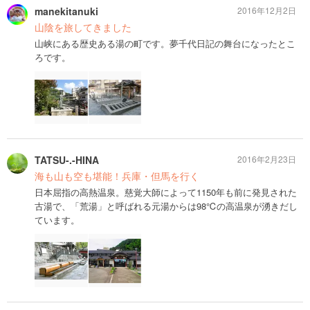
manekitanuki
2016年12月2日
山陰を旅してきました
山峡にある歴史ある湯の町です。夢千代日記の舞台になったとこ
ろです。
TATSU-.-HINA
2016年2月23日
海も山も空も堪能！兵庫・但馬を行く
日本屈指の高熱温泉。慈覚大師によって1150年も前に発見された
古湯で、「荒湯」と呼ばれる元湯からは98℃の高温泉が湧きだし
ています。