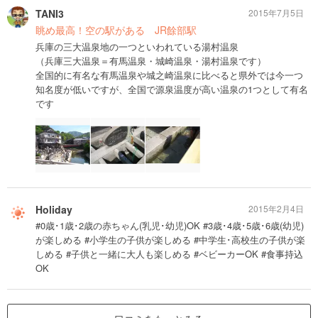
TANI3
2015年7月5日
眺め最高！空の駅がある JR餘部駅
兵庫の三大温泉地の一つといわれている湯村温泉
（兵庫三大温泉＝有馬温泉・城崎温泉・湯村温泉です）
全国的に有名な有馬温泉や城之崎温泉に比べると県外では今一つ
知名度が低いですが、全国で源泉温度が高い温泉の1つとして有名
です
Holiday
2015年2月4日
#0歳･1歳･2歳の赤ちゃん(乳児･幼児)OK #3歳･4歳･5歳･6歳(幼児)
が楽しめる #小学生の子供が楽しめる #中学生･高校生の子供が楽
しめる #子供と一緒に大人も楽しめる #ベビーカーOK #食事持込
OK