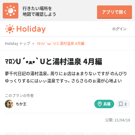
行きたい場所を
アプリで開く
地図で確認しよう
ログイン
Holiday トップ
ﾏﾛﾝU´•ﻌ•`Uと湯村温泉 4月編
ﾏﾛﾝU´•ﻌ•`Uと湯村温泉 4月編
夢千代日記の湯村温泉。周りにぉ店はぁまりなぃですが のんびり
ゆっくりするにはぃぃ温泉ですっ。さらさらのぉ湯が心地よい
このプランの作者
ちか王
兵庫
2
公開: 21/04/18