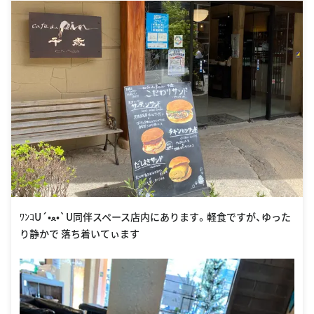
ﾜﾝｺU´•ﻌ•`U同伴スペース店内にあります。軽食ですが、ゆった
り静かで 落ち着いてぃます