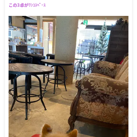
この3卓がﾜﾝｺｽﾍﾟｰｽ