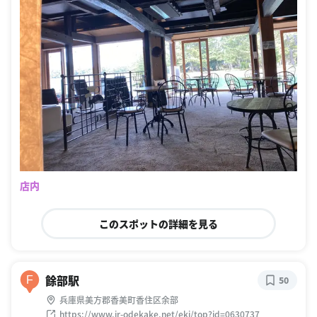
店内
このスポットの詳細を見る
餘部駅
F
50
兵庫県美方郡香美町香住区余部
https://www.jr-odekake.net/eki/top?id=0630737