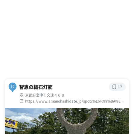
智恵の輪石灯籠
D
17
京都府宮津市文珠４６８
https://www.amanohashidate.jp/spot/%E6%99%BA%E6
%81%B5%E3%81%AE%E8%BC%AA-
%E7%81%AF%E7%B1%A0-2/