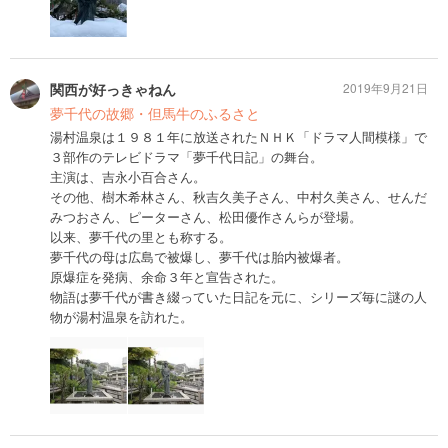
関西が好っきゃねん
2019年9月21日
夢千代の故郷・但馬牛のふるさと
湯村温泉は１９８１年に放送されたＮＨＫ「ドラマ人間模様」で
３部作のテレビドラマ「夢千代日記」の舞台。
主演は、吉永小百合さん。
その他、樹木希林さん、秋吉久美子さん、中村久美さん、せんだ
みつおさん、ピーターさん、松田優作さんらが登場。
以来、夢千代の里とも称する。
夢千代の母は広島で被爆し、夢千代は胎内被爆者。
原爆症を発病、余命３年と宣告された。
物語は夢千代が書き綴っていた日記を元に、シリーズ毎に謎の人
物が湯村温泉を訪れた。