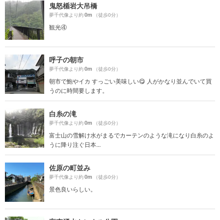
鬼怒楯岩大吊橋
0m
夢千代像より約
（徒歩0分）
観光④
呼子の朝市
0m
夢千代像より約
（徒歩0分）
朝市で鮑やイカ すっごい美味しい😋 人がかなり並んでいて買
うのに時間要します。
白糸の滝
0m
夢千代像より約
（徒歩0分）
富士山の雪解け水がまるでカーテンのような滝になり白糸のよ
うに降り注ぐ日本...
佐原の町並み
0m
夢千代像より約
（徒歩0分）
景色良いらしい。