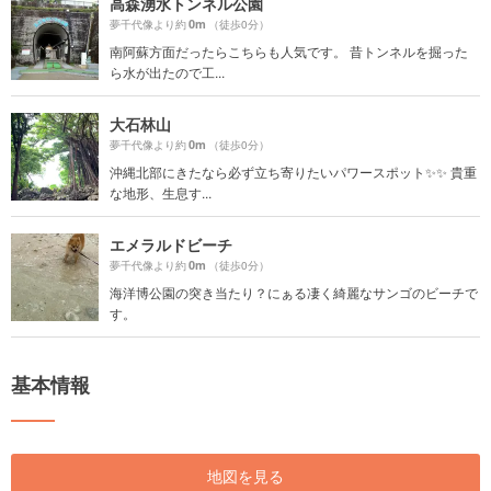
高森湧水トンネル公園
0m
夢千代像より約
（徒歩0分）
南阿蘇方面だったらこちらも人気です。 昔トンネルを掘った
ら水が出たので工...
大石林山
0m
夢千代像より約
（徒歩0分）
沖縄北部にきたなら必ず立ち寄りたいパワースポット✨✨ 貴重
な地形、生息す...
エメラルドビーチ
0m
夢千代像より約
（徒歩0分）
海洋博公園の突き当たり？にぁる凄く綺麗なサンゴのビーチで
す。
基本情報
地図を見る