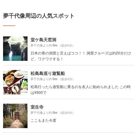
夢千代像周辺の人気スポット
堂ケ島天窓洞
0m
夢千代像より約
（徒歩0分）
日本の青の洞窟と言えばココ！！ 洞窟クルーズは約20分だけ
ど、ワクワクする！
松島島巡り遊覧船
0m
夢千代像より約
（徒歩0分）
松島行ったら遊覧船に乗るのを友人に勧められました この時
は¥900で
室生寺
0m
夢千代像より約
（徒歩0分）
ここもまた今度