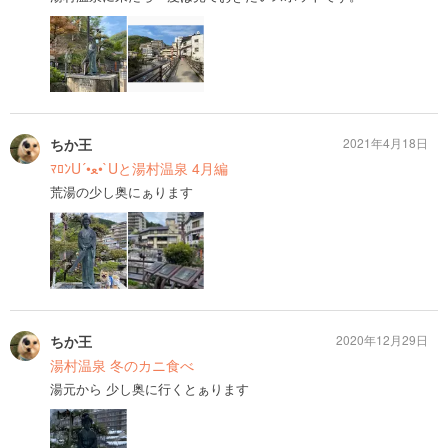
ちか王
2021年4月18日
ﾏﾛﾝU´•ﻌ•`Uと湯村温泉 4月編
荒湯の少し奥にぁります
ちか王
2020年12月29日
湯村温泉 冬のカニ食べ
湯元から 少し奥に行くとぁります