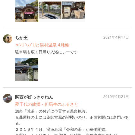
ちか王
2021年4月17日
ﾏﾛﾝU´•ﻌ•`Uと湯村温泉 4月編
駐車場も広く日帰り入浴にぃーです
関西が好っきゃねん
2019年9月21日
夢千代の故郷・但馬牛のふるさと
源泉「荒湯」の付近に位置する温泉施設。
瓦葺屋根の上には薬師堂風の望楼がのり、正面玄関には唐門があ
る。
２０１９年４月、湯汲み場「令和の湯」が稼働開始。