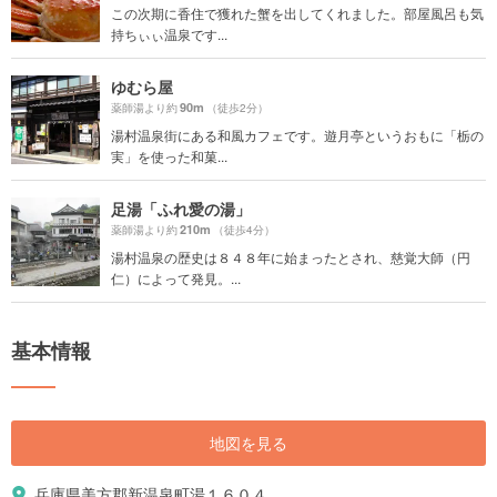
この次期に香住で獲れた蟹を出してくれました。部屋風呂も気
持ちぃぃ温泉です...
ゆむら屋
90m
薬師湯より約
（徒歩2分）
湯村温泉街にある和風カフェです。遊月亭というおもに「栃の
実」を使った和菓...
足湯「ふれ愛の湯」
210m
薬師湯より約
（徒歩4分）
湯村温泉の歴史は８４８年に始まったとされ、慈覚大師（円
仁）によって発見。...
基本情報
地図を見る
兵庫県美方郡新温泉町湯１６０４