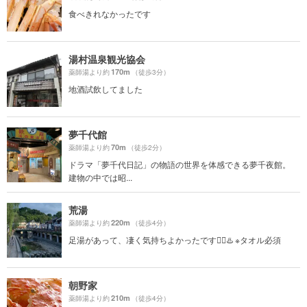
食べきれなかったです
湯村温泉観光協会
170m
薬師湯より約
（徒歩3分）
地酒試飲してました
夢千代館
70m
薬師湯より約
（徒歩2分）
ドラマ「夢千代日記」の物語の世界を体感できる夢千夜館。
建物の中では昭...
荒湯
220m
薬師湯より約
（徒歩4分）
足湯があって、凄く気持ちよかったです😮‍💨♨️ ※タオル必須
朝野家
210m
薬師湯より約
（徒歩4分）