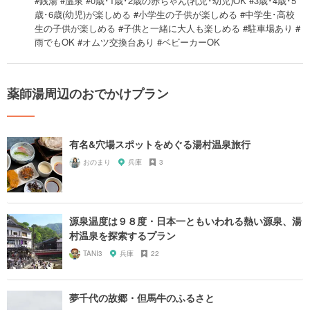
#銭湯 #温泉 #0歳･1歳･2歳の赤ちゃん(乳児･幼児)OK #3歳･4歳･5
歳･6歳(幼児)が楽しめる #小学生の子供が楽しめる #中学生･高校
生の子供が楽しめる #子供と一緒に大人も楽しめる #駐車場あり #
雨でもOK #オムツ交換台あり #ベビーカーOK
薬師湯周辺のおでかけプラン
有名&穴場スポットをめぐる湯村温泉旅行
おのまり
兵庫
3
源泉温度は９８度・日本一ともいわれる熱い源泉、湯
村温泉を探索するプラン
TANI3
兵庫
22
夢千代の故郷・但馬牛のふるさと