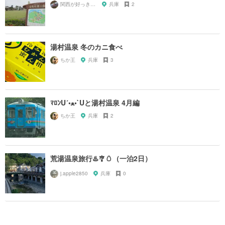
関西が好っきゃねん
兵庫
2
湯村温泉 冬のカニ食べ
ちか王
兵庫
3
ﾏﾛﾝU´•ﻌ•`Uと湯村温泉 4月編
ちか王
兵庫
2
荒湯温泉旅行♨️🎐🥚（一泊2日）
j.apple2850
兵庫
0