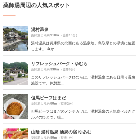
薬師湯周辺の人気スポット
湯村温泉
910m
薬師湯より約
（徒歩16分）
湯村温泉は兵庫県の北西にある温泉地。鳥取県との県境に位置
します。 今か...
リフレッシュパーク・ゆむら
330m
薬師湯より約
（徒歩6分）
このリフレッシュパークゆむらは、湯村温泉にある日帰り温泉
施設です。休憩室...
但馬ビーフはまだ
80m
薬師湯より約
（徒歩2分）
但馬ビーフはまだのメンチカツは、湯村温泉の人気食べ歩きグ
ルメのひとつ。揚...
山陰 湯村温泉 湧泉の宿 ゆあむ
50m
薬師湯より約
（徒歩1分）