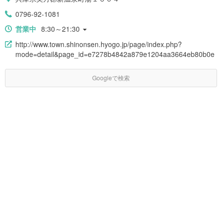
0796-92-1081
営業中
8:30～21:30
http://www.town.shinonsen.hyogo.jp/page/index.php?
mode=detail&page_id=e7278b4842a879e1204aa3664eb80b0e
Googleで検索