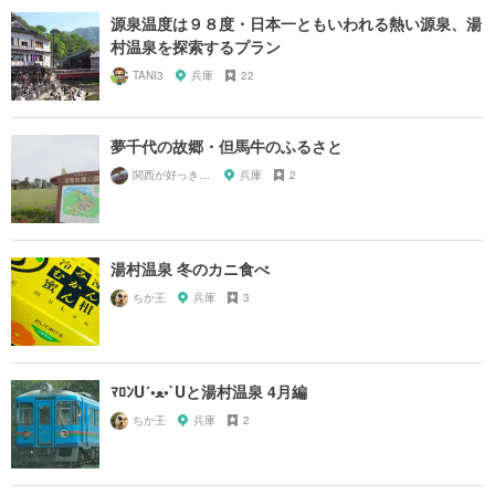
源泉温度は９８度・日本一ともいわれる熱い源泉、湯
村温泉を探索するプラン
TANI3
兵庫
22
夢千代の故郷・但馬牛のふるさと
関西が好っきゃねん
兵庫
2
湯村温泉 冬のカニ食べ
ちか王
兵庫
3
ﾏﾛﾝU´•ﻌ•`Uと湯村温泉 4月編
ちか王
兵庫
2