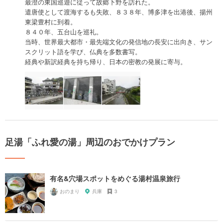
最澄の東国巡遊に従って故郷下野を訪れた。
遣唐使として渡海するも失敗、８３８年、博多津を出港後、揚州
東梁豊村に到着。
８４０年、五台山を巡礼。
当時、世界最大都市・最先端文化の発信地の長安に出向き、サン
スクリット語を学び、仏典を多数書写。
経典や新訳経典を持ち帰り、日本の密教の発展に寄与。
足湯「ふれ愛の湯」周辺のおでかけプラン
有名&穴場スポットをめぐる湯村温泉旅行
おのまり
兵庫
3