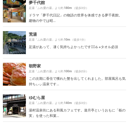
夢千代館
180m
足湯「ふれ愛の湯」より約
（徒歩3分）
ドラマ「夢千代日記」の物語の世界を体感できる夢千夜館。
建物の中では昭...
荒湯
10m
足湯「ふれ愛の湯」より約
（徒歩1分）
足湯があって、凄く気持ちよかったです😮‍💨♨️ ※タオル必須
朝野家
100m
足湯「ふれ愛の湯」より約
（徒歩2分）
この次期に香住で獲れた蟹を出してくれました。部屋風呂も気
持ちぃぃ温泉です...
ゆむら屋
140m
足湯「ふれ愛の湯」より約
（徒歩3分）
湯村温泉街にある和風カフェです。遊月亭というおもに「栃の
実」を使った和菓...