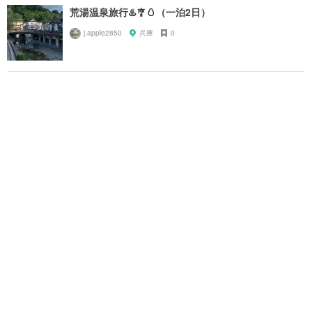
荒湯温泉旅行♨️🎐🥚（一泊2日）
j.apple2850
兵庫
0