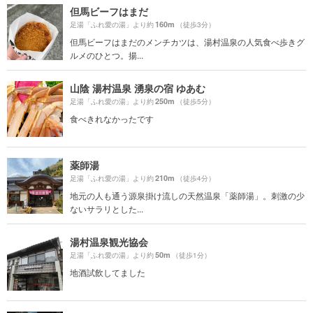
但馬ビーフはまだ
160m
足湯「ふれ愛の湯」より約
（徒歩3分）
但馬ビーフはまだのメンチカツは、湯村温泉の人気食べ歩きグ
ルメのひとつ。揚...
山陰 湯村温泉 湧泉の宿 ゆあむ
250m
足湯「ふれ愛の湯」より約
（徒歩5分）
食べきれなかったです
薬師湯
210m
足湯「ふれ愛の湯」より約
（徒歩4分）
地元の人も通う源泉掛け流しの天然温泉「薬師湯」。刺激の少
ないサラリとした...
湯村温泉観光協会
50m
足湯「ふれ愛の湯」より約
（徒歩1分）
地酒試飲してました