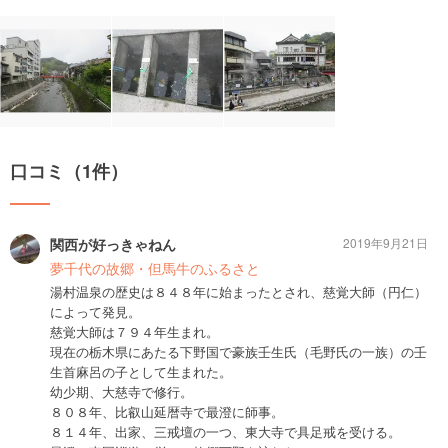
口コミ（1件）
関西が好っきゃねん
2019年9月21日
夢千代の故郷・但馬牛のふるさと
湯村温泉の歴史は８４８年に始まったとされ、慈覚大師（円仁）
によって発見。
慈覚大師は７９４年生まれ。
現在の栃木県にあたる下野国で豪族壬生氏（毛野氏の一族）の壬
生首麻呂の子として生まれた。
幼少期、大慈寺で修行。
８０８年、比叡山延暦寺で最澄に師事。
８１４年、出家、三戒壇の一つ、東大寺で具足戒を受ける。