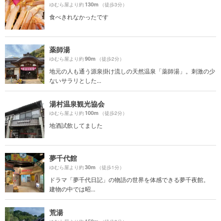
130m
ゆむら屋より約
（徒歩3分）
食べきれなかったです
薬師湯
90m
ゆむら屋より約
（徒歩2分）
地元の人も通う源泉掛け流しの天然温泉「薬師湯」。刺激の少
ないサラリとした...
湯村温泉観光協会
100m
ゆむら屋より約
（徒歩2分）
地酒試飲してました
夢千代館
30m
ゆむら屋より約
（徒歩1分）
ドラマ「夢千代日記」の物語の世界を体感できる夢千夜館。
建物の中では昭...
荒湯