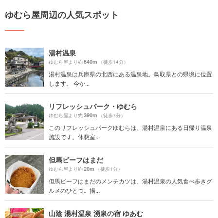
ゆむら屋周辺の人気スポット
湯村温泉
840m
ゆむら屋より約
（徒歩14分）
湯村温泉は兵庫県の北西にある温泉地。鳥取県との県境に位置
します。 今か...
リフレッシュパーク・ゆむら
390m
ゆむら屋より約
（徒歩7分）
このリフレッシュパークゆむらは、湯村温泉にある日帰り温泉
施設です。休憩室...
但馬ビーフはまだ
20m
ゆむら屋より約
（徒歩1分）
但馬ビーフはまだのメンチカツは、湯村温泉の人気食べ歩きグ
ルメのひとつ。揚...
山陰 湯村温泉 湧泉の宿 ゆあむ