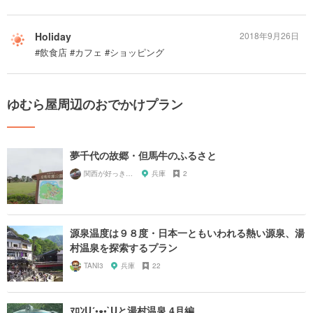
Holiday
2018年9月26日
#飲食店 #カフェ #ショッピング
ゆむら屋周辺のおでかけプラン
夢千代の故郷・但馬牛のふるさと
関西が好っきゃねん
兵庫
2
源泉温度は９８度・日本一ともいわれる熱い源泉、湯
村温泉を探索するプラン
TANI3
兵庫
22
ﾏﾛﾝU´•ﻌ•`Uと湯村温泉 4月編