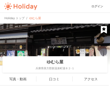
ログイン
Holiday トップ
ゆむら屋
ゆむら屋
兵庫県美方郡新温泉町湯８２-１
写真・動画
口コミ
アクセス