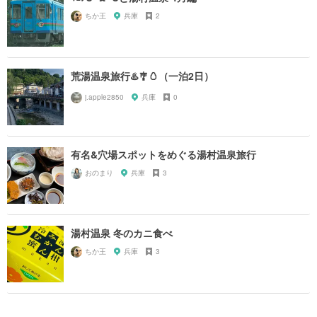
ちか王
兵庫
2
荒湯温泉旅行♨️🎐🥚（一泊2日）
j.apple2850
兵庫
0
有名&穴場スポットをめぐる湯村温泉旅行
おのまり
兵庫
3
湯村温泉 冬のカニ食べ
ちか王
兵庫
3