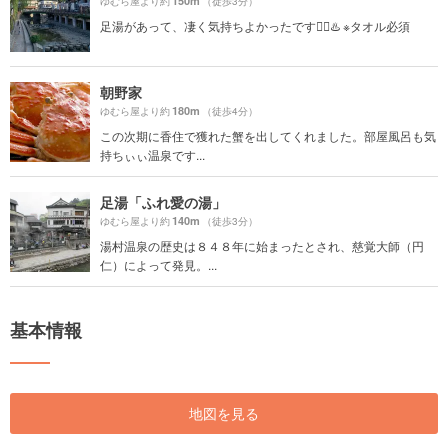
150m
ゆむら屋より約
（徒歩3分）
足湯があって、凄く気持ちよかったです😮‍💨♨️ ※タオル必須
朝野家
180m
ゆむら屋より約
（徒歩4分）
この次期に香住で獲れた蟹を出してくれました。部屋風呂も気
持ちぃぃ温泉です...
足湯「ふれ愛の湯」
140m
ゆむら屋より約
（徒歩3分）
湯村温泉の歴史は８４８年に始まったとされ、慈覚大師（円
仁）によって発見。...
基本情報
地図を見る