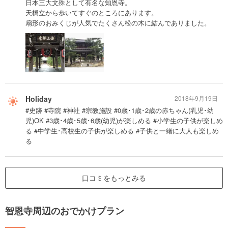
日本三大文殊として有名な知恩寺。
天橋立から歩いてすぐのところにあります。
扇形のおみくじが人気でたくさん松の木に結んでありました。
Holiday
2018年9月19日
#史跡 #寺院 #神社 #宗教施設 #0歳･1歳･2歳の赤ちゃん(乳児･幼
児)OK #3歳･4歳･5歳･6歳(幼児)が楽しめる #小学生の子供が楽しめ
る #中学生･高校生の子供が楽しめる #子供と一緒に大人も楽しめ
る
口コミをもっとみる
智恩寺周辺のおでかけプラン