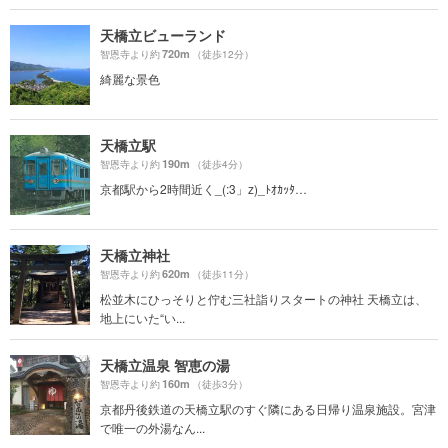
天橋立ビューランド
720m
智恩寺より約
（徒歩12分）
綺麗な景色
天橋立駅
190m
智恩寺より約
（徒歩4分）
京都駅から2時間近く_(:3」z)_ﾄｵｶｯﾀ…
天橋立神社
620m
智恩寺より約
（徒歩11分）
松並木にひっそりと佇む三社詣りスタートの神社 天橋立は、
地上にいた“い...
天橋立温泉 智恵の湯
160m
智恩寺より約
（徒歩3分）
京都丹後鉄道の天橋立駅のすぐ隣にある日帰り温泉施設。宮津
で唯一の外湯なん...