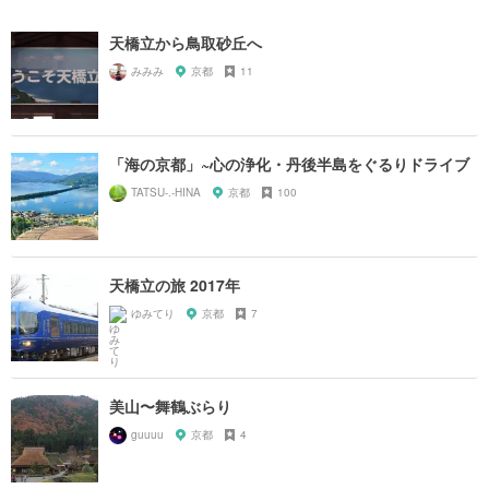
天橋立から鳥取砂丘へ
みみみ
京都
11
「海の京都」~心の浄化・丹後半島をぐるりドライブ
TATSU-.-HINA
京都
100
天橋立の旅 2017年
ゆみてり
京都
7
美山〜舞鶴ぶらり
guuuu
京都
4