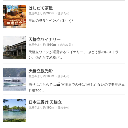
はしだて茶屋
280m
智恩寺より約
（徒歩5分）
早めの昼食＼ｸﾞｩｰ／ (¦3冫 ﾉ)ﾉ
天橋立ワイナリー
1960m
智恩寺より約
（徒歩33分）
天橋立ワインが運営するワイナリー。 ぶどう畑のレストラ
ン、焼きたて米粉パ...
天橋立観光船
180m
智恩寺より約
（徒歩4分）
帰りはこちらで…⛴ 宮津までの便は1便しかないので要注意⚠️
片道700...
日本三景碑 天橋立
190m
智恩寺より約
（徒歩4分）