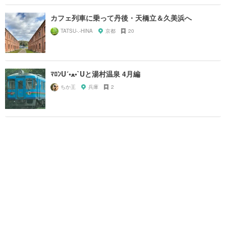
カフェ列車に乗って丹後・天橋立＆久美浜へ
TATSU-.-HINA
京都
20
ﾏﾛﾝU´•ﻌ•`Uと湯村温泉 4月編
ちか王
兵庫
2