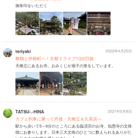
御朱印をいただく
teriyaki
2022年4月25日
舞鶴と伊根町へ！京都ドライブ1泊2日旅
天橋立にあるお寺。おみくじが扇子の形をしています。
TATSU-.-HINA
2021年5月8日
カフェ列車に乗って丹後・天橋立＆久美浜へ
駅から歩いて5～6分のところにある臨済宗のお寺、知恩寺の文殊
様にお参りします。日本三大文殊のひとつに数えられるありがた