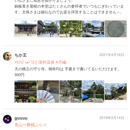
い仏さまに知恵を授かりましょう。
銅板葺き屋根の本堂はたくさんの参拝者でいつもにぎわっていま
す。文殊さまは秘仏なのでお姿を拝見することはできません～。
ちか王
2021年4月16日
ﾏﾛﾝU´•ﻌ•`Uと湯村温泉 4月編
天の橋立の守り寺。御朱印は 手書きで書いてるいただけます。
300円
guuuu
2019年3月14日
美山〜舞鶴ぶらり