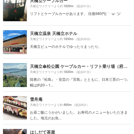
天橋立ケーブルカー
1820m
天橋立ワイナリーより約
（徒歩31分）
リフトとケーブルカーがあります。 往復680円(｀･ω･´)ﾉ
天橋立温泉 天橋立ホテル
1930m
天橋立ワイナリーより約
（徒歩33分）
天橋立ビューのホテルでゆったりまったり。
天橋立傘松公園 ケーブルカー・リフト乗り場（府中駅）
1820m
天橋立ワイナリーより約
（徒歩31分）
陸奥の『松島』・安芸の『宮島』とともに、日本三景の一つ。
幅は約20～1...
雪舟庵
460m
天橋立ワイナリーより約
（徒歩8分）
お昼ご飯にうかがいました。 お寿司のメニューをいただきま
した。地元のお魚...
はしだて茶屋