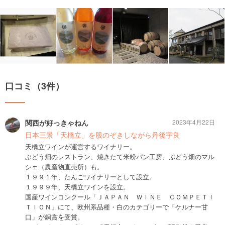
口コミ（3件）
関西が好っきゃねん
2023年4月22日
日本三景「天橋立」を股のぞきしながら丹後宇良
天橋立ワインが運営するワイナリー。
ぶどう畑のレストラン、焼きたて米粉パン工房、ぶどう畑のマル
シェ（農産物直売所）も。
１９９１年、たんごワイナリーとして設立。
１９９９年、天橋立ワインを設立。
国産ワインコンクール「ＪＡＰＡＮ ＷＩＮＥ ＣＯＭＰＥＴＩ
ＴＩＯＮ」にて、欧州系品種・白のカテゴリーで「ケルナー甘
口」が銅賞を受賞。