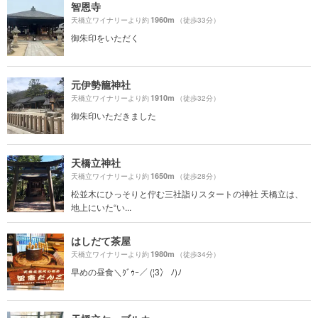
智恩寺
1960m
天橋立ワイナリーより約
（徒歩33分）
御朱印をいただく
元伊勢籠神社
1910m
天橋立ワイナリーより約
（徒歩32分）
御朱印いただきました
天橋立神社
1650m
天橋立ワイナリーより約
（徒歩28分）
松並木にひっそりと佇む三社詣りスタートの神社 天橋立は、
地上にいた“い...
はしだて茶屋
1980m
天橋立ワイナリーより約
（徒歩34分）
早めの昼食＼ｸﾞｩｰ／ (¦3冫 ﾉ)ﾉ