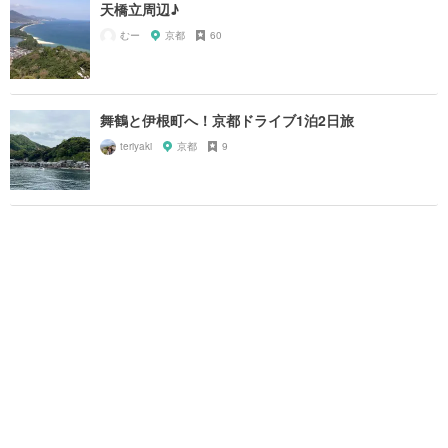
天橋立周辺♪
むー
京都
60
舞鶴と伊根町へ！京都ドライブ1泊2日旅
teriyaki
京都
9