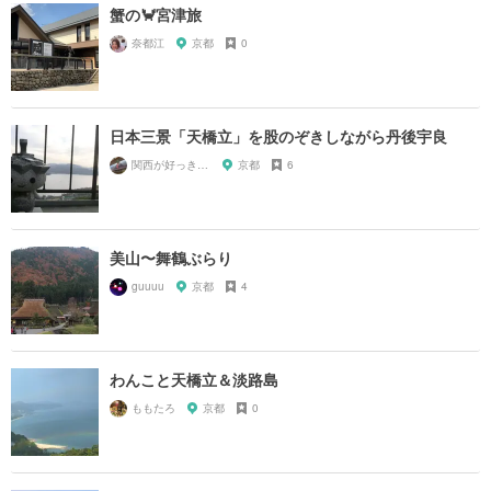
蟹の🦀宮津旅
奈都江
京都
0
日本三景「天橋立」を股のぞきしながら丹後宇良
関西が好っきゃねん
京都
6
美山〜舞鶴ぶらり
guuuu
京都
4
わんこと天橋立＆淡路島
ももたろ
京都
0