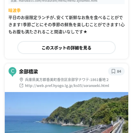
出典：
maruwa55.com/restaurant/menu/menu-ajinamiki.html
味波季
平日のお昼限定ランチが、安くて新鮮なお魚を食べることがで
きます！季節ごとにその季節の鮮魚を楽しむことができます！心
もお腹も満たされること間違いなしです★
このスポットの詳細を見る
余部橋梁
C
84
兵庫県美方郡香美町香住区余部字ナワテ-1861番地２
http://web.pref.hyogo.lg.jp/ks05/soranoeki.html