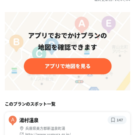
このプランのスポット一覧
湯村温泉
A
147
兵庫県美方郡新温泉町湯
http://www.yumura.gr.jp/