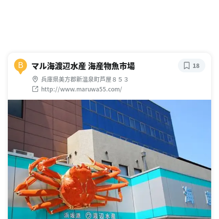
マル海渡辺水産 海産物魚市場
B
18
兵庫県美方郡新温泉町芦屋８５３
http://www.maruwa55.com/