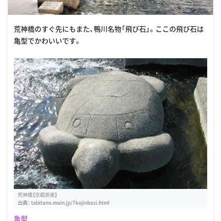
荒神橋のすぐ先にもまた、鴨川名物「飛び石」。ここの飛び石は
亀型でかわいいです。
荒神橋【京都旅楽】
出典：
tabitano.main.jp/7kojinbasi.html
亀型