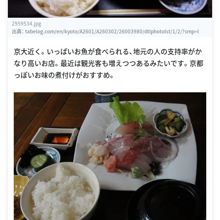
2959534.jpg
出典：
tabelog.com/en/kyoto/A2601/A260302/26003980/dtlphotolst/1/2/?smp=l
京大近く。いっぱいお魚が食べられる、地元の人の支持率がか
なり高いお店。最近は観光客も増えつつあるみたいです。京都
っぽいお味の煮付けがおすすめ。