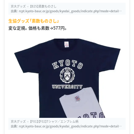
京大グッズ － 【B25】素数ものさし
出典：
rcpt.kyoto-bauc.or.jp/goods/kyodai_goods/indicate.php?mode=detail&i
d=375&category=4
生協グッズ「素数ものさし」
変な定規。価格も素数→577円。
京大グッズ － 【F01】【F02】Tシャツ／エンブレム柄
出典：
rcpt.kyoto-bauc.or.jp/goods/kyodai_goods/indicate.php?mode=detail&i
d=359&category=6