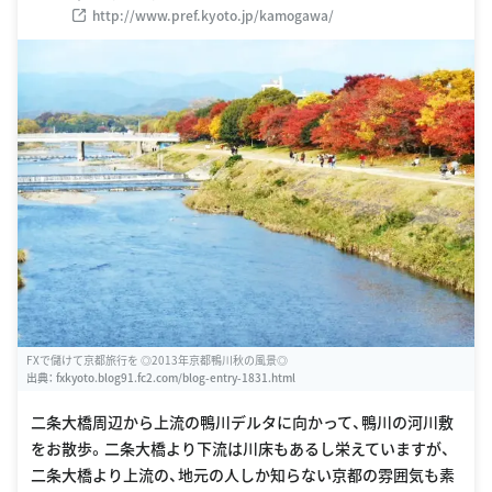
http://www.pref.kyoto.jp/kamogawa/
FXで儲けて京都旅行を ◎2013年京都鴨川秋の風景◎
出典：
fxkyoto.blog91.fc2.com/blog-entry-1831.html
二条大橋周辺から上流の鴨川デルタに向かって、鴨川の河川敷
をお散歩。二条大橋より下流は川床もあるし栄えていますが、
二条大橋より上流の、地元の人しか知らない京都の雰囲気も素