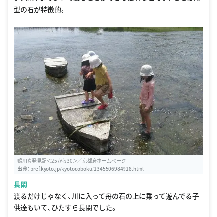
型の石が特徴的。
鴨川真発見記＜25から30＞／京都府ホームページ
出典：
pref.kyoto.jp/kyotodoboku/1345506984918.html
長閑
渡るだけじゃなく、川に入って舟の石の上に乗って遊んでる子
供達もいて、ひたすら長閑でした。