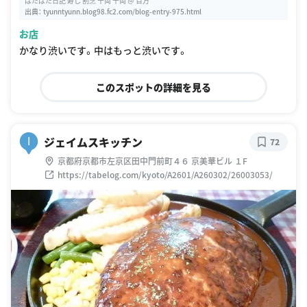
ぱたぱた日記 寿し 割烹 十両 十両 ＠ 百万
出典：
tyunntyunn.blog98.fc2.com/blog-entry-975.html
お店
かなり渋いです。中はもっと渋いです。
このスポットの詳細を見る
ジェイムスキッチン
I
72
京都府京都市左京区田中門前町４６ 京美華ビル １F
https://tabelog.com/kyoto/A2601/A260302/26003053/