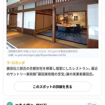
国際観光都市「京都」になかったもの｜R.E.port [不動産流通研究所]
出典：
re-port.net/topics.php?ReportNumber=36781
ラ・ロカンダ
藤田伝三郎氏の京都別宅を移築し個室にしたレストラン。最近
のサントリー美術館「藤田美術館の至宝」展の実業家藤田氏。
このスポットの詳細を見る
C