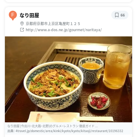
なり田屋
F
66
京都府京都市上京区亀屋町１２５
http://www.a-dos.ne.jp/gourmet/naritaya/
なり田屋 [今出川・北大路・北野]のグルメ・レストラン 徹底ガイド ...
出典：
4travel.jp/domestic/area/kinki/kyoto/kyoto/kitaoji/restaurant/10196332