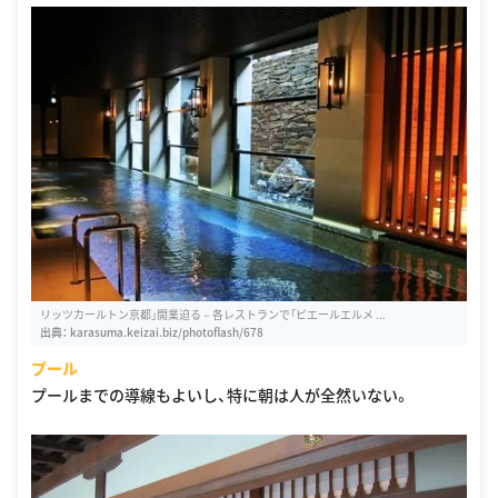
リッツカールトン京都」開業迫る－各レストランで「ピエールエルメ ...
出典：
karasuma.keizai.biz/photoflash/678
プール
プールまでの導線もよいし、特に朝は人が全然いない。