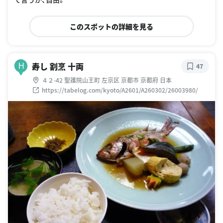
このスポットの詳細を見る
寿し 割烹 十両
H
47
４２-42 聖護院山王町 左京区 京都市 京都府 日本
https://tabelog.com/kyoto/A2601/A260302/26003980/