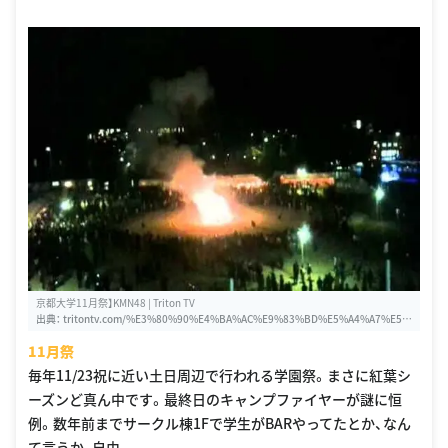
京都大学11月祭】KMN48 | Triton TV
出典：
tritontv.com/%E3%80%90%E4%BA%AC%E9%83%BD%E5%A4%A7%E5%
AD%A611%E6%9C%88%E7%A5%AD%E3%80%91KMN48
11月祭
毎年11/23祝に近い土日周辺で行われる学園祭。まさに紅葉シ
ーズンど真ん中です。最終日のキャンプファイヤーが謎に恒
例。数年前までサークル棟1Fで学生がBARやってたとか、なん
て言うか、自由。