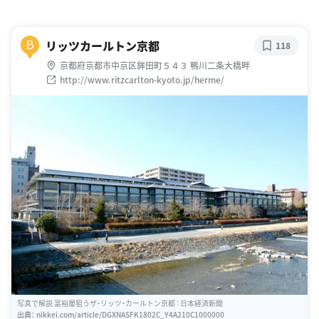
リッツカールトン京都
B
118
京都府京都市中京区鉾田町５４３ 鴨川二条大橋畔
http://www.ritzcarlton-kyoto.jp/herme/
写真で解説 富裕層狙うザ・リッツ・カールトン京都 ：日本経済新聞
出典：
nikkei.com/article/DGXNASFK1802C_Y4A210C1000000