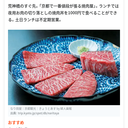
荒神橋のすぐ先。「京都で一番値段が張る焼肉屋」。ランチでは
夜用お肉の切り落としの焼肉丼を1000円で食べることができ
る。土日ランチは不定期営業。
なり田屋｜京都観光｜きょうとあす by 婦人画報
出典：
trip.kyoto.jp/spot/db/naritaya
おすすめ