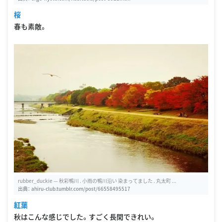
桜
春も素敵。
rubber_duckie — 秋彩鴨川 . 小雨の鴨川沿い 染まってました . 丸太町 ...
出典：
ahiru-club.tumblr.com/post/66558495517
紅葉
秋はこんな感じでした。すごく長閑できれい。