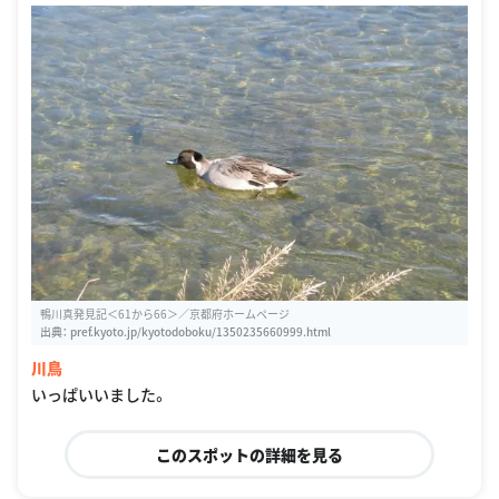
鴨川真発見記＜61から66＞／京都府ホームページ
出典：
pref.kyoto.jp/kyotodoboku/1350235660999.html
川鳥
いっぱいいました。
このスポットの詳細を見る