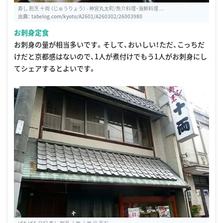
寿し 割烹 十両 （じゅうりょう） - 神宮丸太町/魚介料理・海鮮料理 ...
出典：
tabelog.com/kyoto/A2601/A260302/26003980
お刺身定食
お刺身の量が相当多いです。そして、おいしい！ただ、こっちだ
けだと京都感はないので、1人が煮付けでもう1人がお刺身にし
てシェアするとよいです。