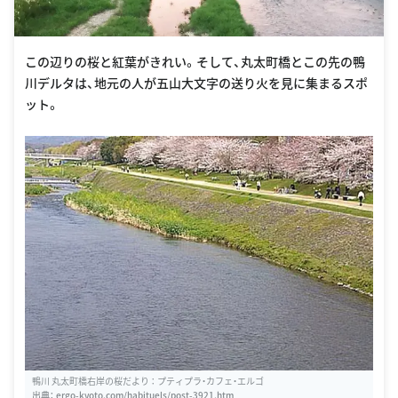
この辺りの桜と紅葉がきれい。そして、丸太町橋とこの先の鴨
川デルタは、地元の人が五山大文字の送り火を見に集まるスポ
ット。
鴨川 丸太町橋右岸の桜だより ： プティプラ・カフェ・エルゴ
出典：
ergo-kyoto.com/habituels/post-3921.htm