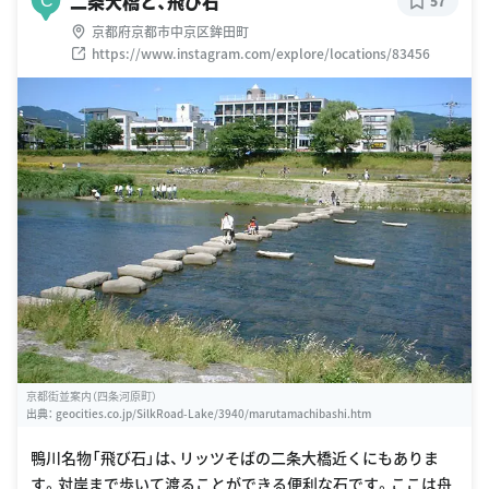
二条大橋と、飛び石
57
京都府京都市中京区鉾田町
https://www.instagram.com/explore/locations/83456
京都街並案内（四条河原町）
出典：
geocities.co.jp/SilkRoad-Lake/3940/marutamachibashi.htm
鴨川名物「飛び石」は、リッツそばの二条大橋近くにもありま
す。対岸まで歩いて渡ることができる便利な石です。ここは舟