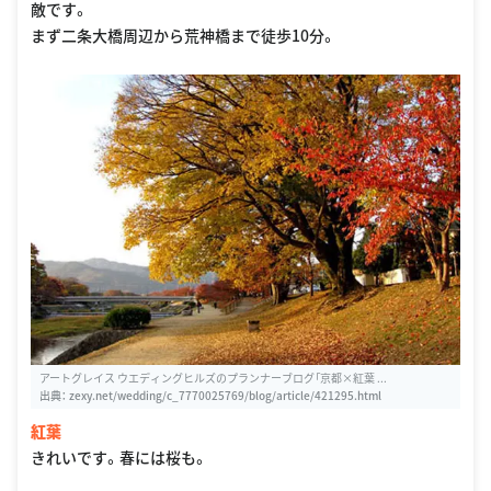
敵です。
まず二条大橋周辺から荒神橋まで徒歩10分。
アートグレイス ウエディングヒルズのプランナーブログ「京都×紅葉 ...
出典：
zexy.net/wedding/c_7770025769/blog/article/421295.html
紅葉
きれいです。春には桜も。