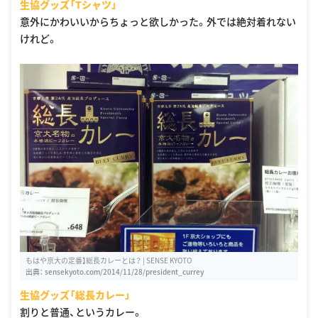
生協グッズ「Tシャツ」
意外にかわいいからちょっと欲しかった。外では絶対着れない
けれど。
もはや京大の定番】総長カレーとは？ | SENSE KYOTO
出典：
sensekyoto.com/2014/11/28/president_currey
生協グッズ「総長カレー」
割りと普通、というカレー。