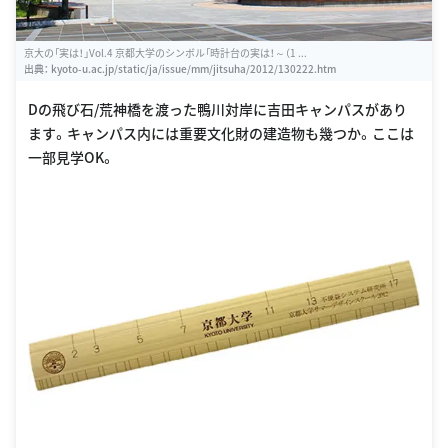
京大の「実は！」Vol.4 京都大学のシンボル「時計台の実は！～（1 ...
出典：
kyoto-u.ac.jp/static/ja/issue/mm/jitsuha/2012/130222.htm
Dの飛び石/荒神橋を渡った鴨川対岸に吉田キャンパスがあり
ます。キャンパス内には重要文化財の建造物も幾つか。ここは
一部見学OK。