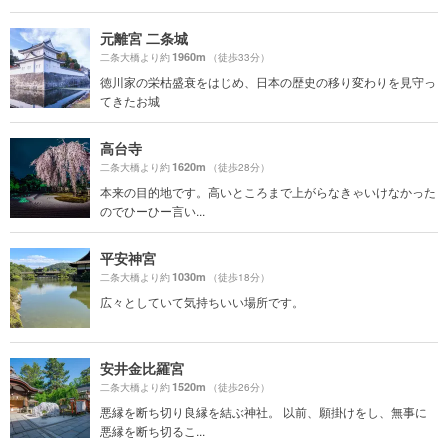
元離宮 二条城
1960m
二条大橋より約
（徒歩33分）
徳川家の栄枯盛衰をはじめ、日本の歴史の移り変わりを見守っ
てきたお城
高台寺
1620m
二条大橋より約
（徒歩28分）
本来の目的地です。高いところまで上がらなきゃいけなかった
のでひーひー言い...
平安神宮
1030m
二条大橋より約
（徒歩18分）
広々としていて気持ちいい場所です。
安井金比羅宮
1520m
二条大橋より約
（徒歩26分）
悪縁を断ち切り良縁を結ぶ神社。 以前、願掛けをし、無事に
悪縁を断ち切るこ...