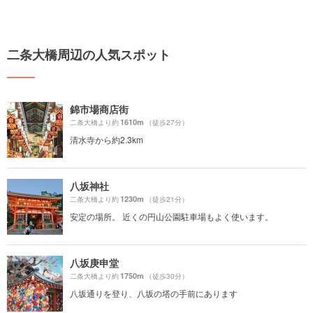
二条大橋周辺の人気スポット
錦市場商店街
1610m
二条大橋より約
（徒歩27分）
清水寺から約2.3km
八坂神社
1230m
二条大橋より約
（徒歩21分）
安定の場所。 近くの円山公園駐車場もよく使います。
八坂庚申堂
1750m
二条大橋より約
（徒歩30分）
八坂通りを登り、八坂の塔の手前にあります