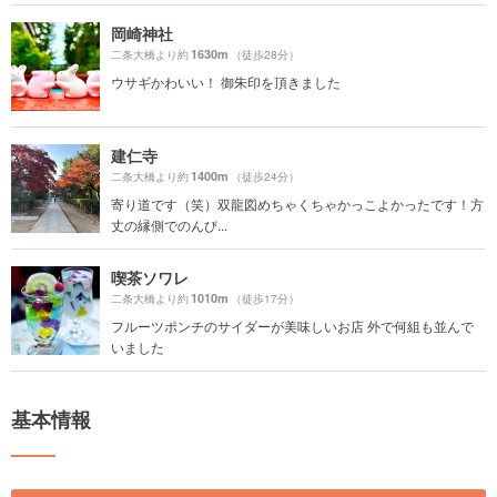
岡崎神社
1630m
二条大橋より約
（徒歩28分）
ウサギかわいい！ 御朱印を頂きました
建仁寺
1400m
二条大橋より約
（徒歩24分）
寄り道です（笑）双龍図めちゃくちゃかっこよかったです！方
丈の縁側でのんび...
喫茶ソワレ
1010m
二条大橋より約
（徒歩17分）
フルーツポンチのサイダーが美味しいお店 外で何組も並んで
いました
基本情報