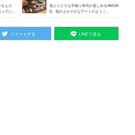
ぎをん小
色とりどりな手織り寿司が楽しめるAWOM
てい...
B。器の上が小さなアートのよう！...
ツイートする
LINEで送る