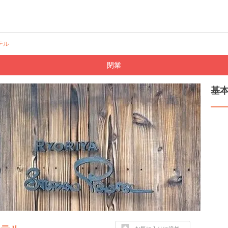
テル
閉業
基