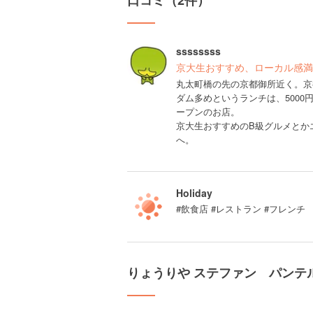
口コミ（2件）
ssssssss
京大生おすすめ、ローカル感満
丸太町橋の先の京都御所近く。京
ダム多めというランチは、5000
ープンのお店。
京大生おすすめのB級グルメとか
へ。
Holiday
#飲食店 #レストラン #フレンチ
りょうりや ステファン パンテ