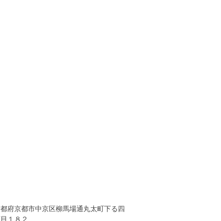
京都府京都市中京区柳馬場通丸太町下る四
丁目１８２