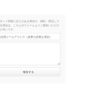
ポット情報に誤りがある場合や、移転・閉店して
る場合は、こちらのフォームよりご報告いただけ
と幸いです。