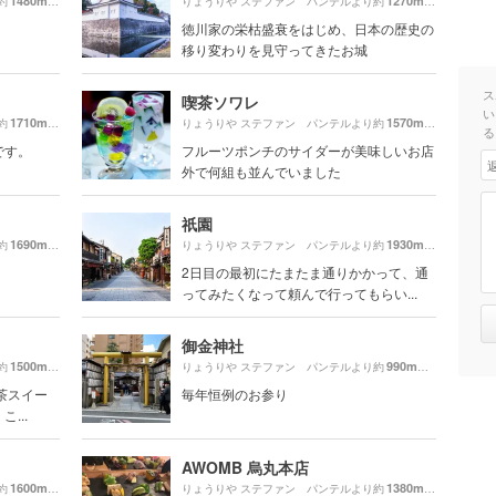
1480m
1270m
約
（徒歩25分）
りょうりや ステファン パンテルより約
（徒歩22分）
徳川家の栄枯盛衰をはじめ、日本の歴史の
移り変わりを見守ってきたお城
ス
喫茶ソワレ
い
1710m
1570m
約
（徒歩29分）
りょうりや ステファン パンテルより約
（徒歩27分）
る
です。
フルーツポンチのサイダーが美味しいお店
外で何組も並んでいました
祇園
1690m
1930m
約
（徒歩29分）
りょうりや ステファン パンテルより約
（徒歩33分）
2日目の最初にたまたま通りかかって、通
ってみたくなって頼んで行ってもらい...
御金神社
1500m
990m
約
（徒歩26分）
りょうりや ステファン パンテルより約
（徒歩17分）
茶スイー
毎年恒例のお参り
...
AWOMB 烏丸本店
1600m
1380m
約
（徒歩27分）
りょうりや ステファン パンテルより約
（徒歩23分）