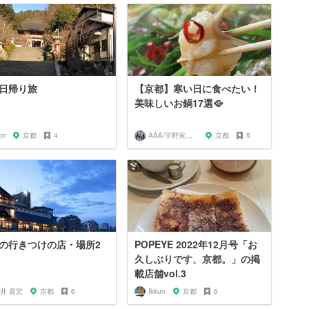
日帰り旅
【京都】寒い日に食べたい！
美味しいお鍋17選🥘
sm
京都
4
AAA/宇野実彩子推し
京都
5
の行きつけの店・場所2
POPEYE 2022年12月号「お
久しぶりです、京都。」の掲
載店舗vol.3
井 貴宏
京都
6
Ikkun
京都
6