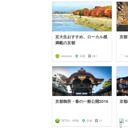
京大生おすすめ、ローカル感
京都
満載の京都
ssssssss
京都
261
k
京都御所・春の一般公開2016
京都
TATSU-.-HINA
京都
21
松