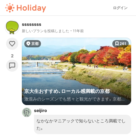
ログイン
ssssssss
新しいプランを投稿しました
11年前
京都
261
2
京大生おすすめ、ローカル感満載の京都
激混みのシーズンでも悠々と観光ができます。京都な
らではの、世界遺産、おいしいもの、川と森、紅葉や桜、
seijiro
京都大学。穴場エリアをゆるく楽しむ、ローカル感満載
すぎる京都。
なかなかマニアックで知らないところ満載でし
た。