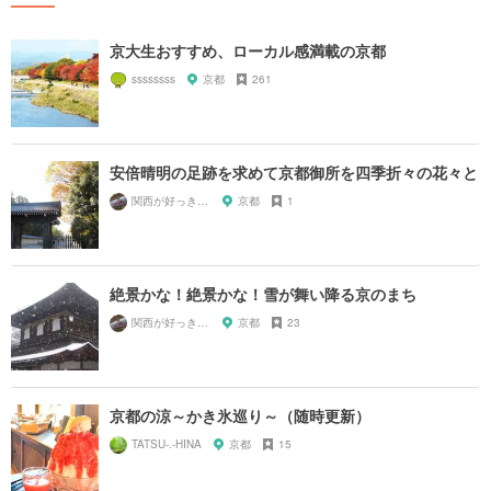
京大生おすすめ、ローカル感満載の京都
ssssssss
京都
261
安倍晴明の足跡を求めて京都御所を四季折々の花々と
関西が好っきゃねん
京都
1
絶景かな！絶景かな！雪が舞い降る京のまち
関西が好っきゃねん
京都
23
京都の涼～かき氷巡り～（随時更新）
TATSU-.-HINA
京都
15