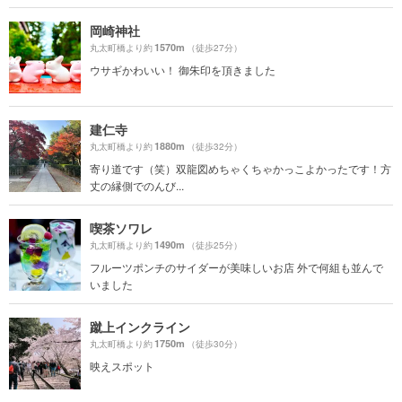
岡崎神社
1570m
丸太町橋より約
（徒歩27分）
ウサギかわいい！ 御朱印を頂きました
建仁寺
1880m
丸太町橋より約
（徒歩32分）
寄り道です（笑）双龍図めちゃくちゃかっこよかったです！方
丈の縁側でのんび...
喫茶ソワレ
1490m
丸太町橋より約
（徒歩25分）
フルーツポンチのサイダーが美味しいお店 外で何組も並んで
いました
蹴上インクライン
1750m
丸太町橋より約
（徒歩30分）
映えスポット