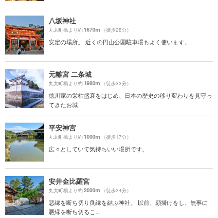
八坂神社
1670m
丸太町橋より約
（徒歩28分）
安定の場所。 近くの円山公園駐車場もよく使います。
元離宮 二条城
1980m
丸太町橋より約
（徒歩33分）
徳川家の栄枯盛衰をはじめ、日本の歴史の移り変わりを見守っ
てきたお城
平安神宮
1000m
丸太町橋より約
（徒歩17分）
広々としていて気持ちいい場所です。
安井金比羅宮
2000m
丸太町橋より約
（徒歩34分）
悪縁を断ち切り良縁を結ぶ神社。 以前、願掛けをし、無事に
悪縁を断ち切るこ...