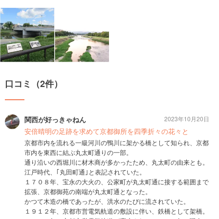
口コミ（2件）
関西が好っきゃねん
2023年10月20日
安倍晴明の足跡を求めて京都御所を四季折々の花々と
京都市内を流れる一級河川の鴨川に架かる橋として知られ、京都
市内を東西に結ぶ丸太町通りの一部。
通り沿いの西堀川に材木商が多かったため、丸太町の由来とも。
江戸時代、｢丸田町通｣と表記されていた。
１７０８年、宝永の大火の、公家町が丸太町通に接する範囲まで
拡張、京都御苑の南端が丸太町通となった。
かつて木造の橋であったが、洪水のたびに流されていた。
１９１２年、京都市営電気軌道の敷設に伴い、鉄橋として架橋。