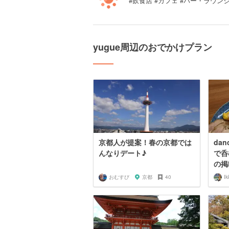
#飲食店 #カフェ #バー・ラウンジ
yugue周辺のおでかけプラン
京都人が提案！春の京都では
dan
んなりデート♪
で呑
の掲
おむすび
京都
40
Ik