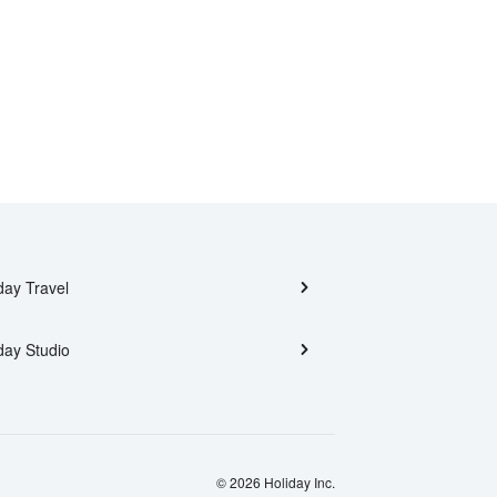
day Travel
day Studio
© 2026 Holiday Inc.