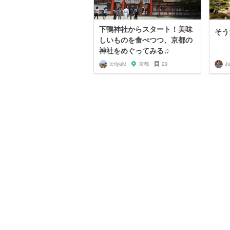
下鴨神社からスタート！美味
そう
しいものを食べつつ、京都の
神社をめぐってみる♫
teriyaki
京都
29
Ju