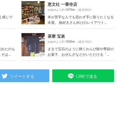
恵文社 一乗寺店
1670m
yugueより約
（徒歩28分）
う感じで
本が苦手な人でも思わず手に取りたくなる
本屋。 旅好きさん向けのレイアウト...
茶寮 宝泉
1030m
yugueより約
（徒歩18分）
見れたのも
まるで宝石のように輝くわらび餅や季節の
は...
お菓子、おぜんざなどがいただける「...
ツイートする
LINEで送る