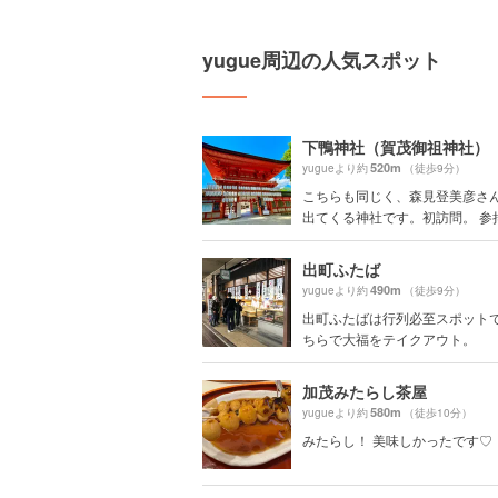
yugue周辺の人気スポット
下鴨神社（賀茂御祖神社）
520m
yugueより約
（徒歩9分）
こちらも同じく、森見登美彦さ
出てくる神社です。初訪問。 参拝で
出町ふたば
490m
yugueより約
（徒歩9分）
出町ふたばは行列必至スポット
ちらで大福をテイクアウト。
加茂みたらし茶屋
580m
yugueより約
（徒歩10分）
みたらし！ 美味しかったです♡