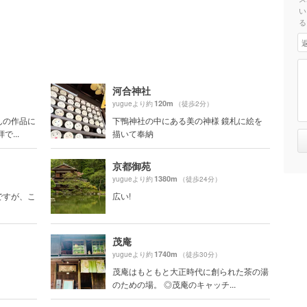
い
る
河合神社
120m
yugueより約
（徒歩2分）
んの作品に
下鴨神社の中にある美の神様 鏡札に絵を
...
描いて奉納
京都御苑
1380m
yugueより約
（徒歩24分）
ですが、こ
広い!
茂庵
1740m
yugueより約
（徒歩30分）
茂庵はもともと大正時代に創られた茶の湯
のための場。 ◎茂庵のキャッチ...