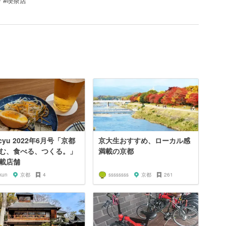
 #喫茶店
cyu 2022年6月号「京都
京大生おすすめ、ローカル感
む、食べる、つくる。」
満載の京都
載店舗
kun
京都
4
ssssssss
京都
261