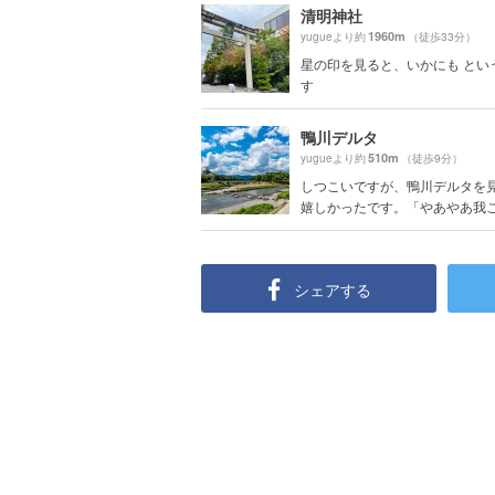
清明神社
1960m
yugueより約
（徒歩33分）
星の印を見ると、いかにも とい
す
鴨川デルタ
510m
yugueより約
（徒歩9分）
しつこいですが、鴨川デルタを
嬉しかったです。「やあやあ我こそ
シェアする