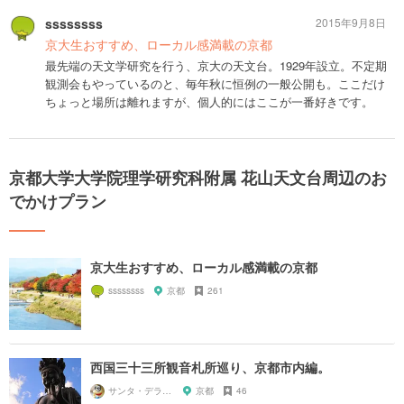
ssssssss
2015年9月8日
京大生おすすめ、ローカル感満載の京都
最先端の天文学研究を行う、京大の天文台。1929年設立。不定期
観測会もやっているのと、毎年秋に恒例の一般公開も。ここだけ
ちょっと場所は離れますが、個人的にはここが一番好きです。
京都大学大学院理学研究科附属 花山天文台周辺のお
でかけプラン
京大生おすすめ、ローカル感満載の京都
ssssssss
京都
261
西国三十三所観音札所巡り、京都市内編。
サンタ・デラックス
京都
46