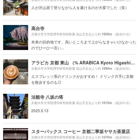
人が沢山居て登りながら人を避けるのが大変でした（笑）
高台寺
1820m
京都大学大学院理学研究科附属 花山天文台より約
（徒歩31分）
本来の目的地です。高いところまで上がらなきゃいけなかった
のでひーひー言い...
アラビカ 京都 東山 （% ARABICA Kyoto Higashiyama）
1890m
京都大学大学院理学研究科附属 花山天文台より約
（徒歩32分）
エスプレッソ系のドリンクがおすすめ！ ドリンク片手に京都
を散歩するのも◎
法観寺 八坂の塔
1810m
京都大学大学院理学研究科附属 花山天文台より約
（徒歩31分）
2025.5.13
スターバックス コーヒー 京都二寧坂ヤサカ茶屋店
1670m
京都大学大学院理学研究科附属 花山天文台より約
（徒歩28分）