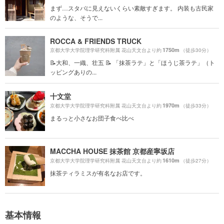
まず…スタバに見えないくらい素敵すぎます。 内装も古民家
のような、そうで...
ROCCA & FRIENDS TRUCK
1750m
京都大学大学院理学研究科附属 花山天文台より約
（徒歩30分）
📝大和、一織、壮五 📝 「抹茶ラテ」と「ほうじ茶ラテ」（ト
ッピングありの...
十文堂
1970m
京都大学大学院理学研究科附属 花山天文台より約
（徒歩33分）
まるっと小さなお団子食べ比べ
MACCHA HOUSE 抹茶館 京都産寧坂店
1610m
京都大学大学院理学研究科附属 花山天文台より約
（徒歩27分）
抹茶ティラミスが有名なお店です。
基本情報