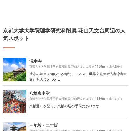
京都大学大学院理学研究科附属 花山天文台周辺の人
気スポット
清水寺
1150m
京都大学大学院理学研究科附属 花山天文台より約
（徒歩20分）
清水の舞台で知られる寺院。ユネスコ世界文化遺産古都京都の
文化財のひとつと...
八坂庚申堂
1850m
京都大学大学院理学研究科附属 花山天文台より約
（徒歩31分）
八坂通りを登り、八坂の塔の手前にあります
三年坂・二年坂
1560m
京都大学大学院理学研究科附属 花山天文台より約
（徒歩27分）