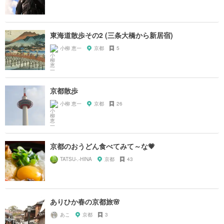
東海道散歩その2 (三条大橋から新居宿)
小柳 恵一
京都
5
京都散歩
小柳 恵一
京都
26
京都のおうどん食べてみて～な💗
TATSU-.-HINA
京都
43
ありひか春の京都旅🌸
あこ
京都
3