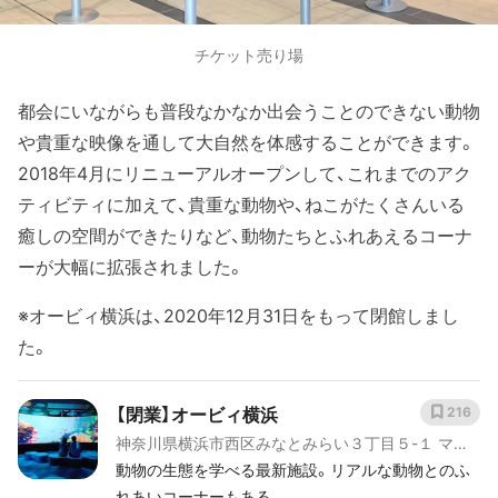
チケット売り場
都会にいながらも普段なかなか出会うことのできない動物
や貴重な映像を通して大自然を体感することができます。
2018年4月にリニューアルオープンして、これまでのアク
ティビティに加えて、貴重な動物や、ねこがたくさんいる
癒しの空間ができたりなど、動物たちとふれあえるコーナ
ーが大幅に拡張されました。
※オービィ横浜は、2020年12月31日をもって閉館しまし
た。
【閉業】オービィ横浜
216
神奈川県横浜市西区みなとみらい３丁目５-１ マー
クイズ みなとみらい 5F
動物の生態を学べる最新施設。リアルな動物とのふ
れあいコーナーもある