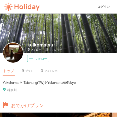
ログイン
keikomatsu
5
8
フォロー
フォロワー
フォロー
9
0
トップ
プラン
フォトレポ
Yokohama ✈ Taichung(TW)✈Yokohama🚃Tokyo
神奈川
おでかけプラン