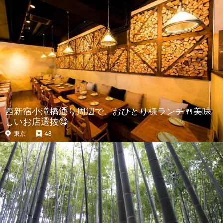
西新宿小滝橋通り周辺で、おひとり様ランチ🍴美味
しいお店選抜😋
東京
48