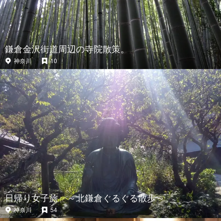
鎌倉金沢街道周辺の寺院散策。
神奈川
10
日帰り女子旅 ～北鎌倉ぐるぐる散歩～
神奈川
54