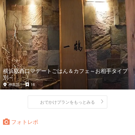
横浜駅西口💛デートごはん＆カフェ～お相手タイプ
別～
神奈川
16
おでかけプランをもっとみる
フォトレポ